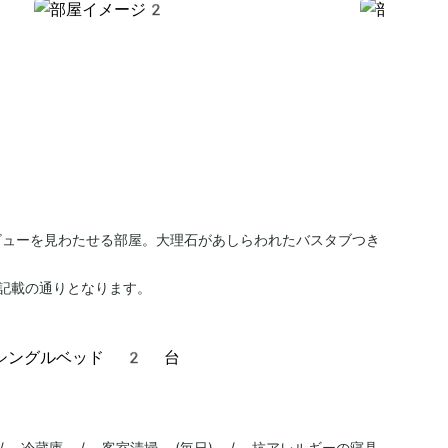
ビューを見わたせる部屋。大理石があしらわれたバスタブつき
記載の通りとなります。
シングルベッド 2 台
/ 冷蔵庫 / 客室清掃 (毎日) / 抗アレルギーの寝具