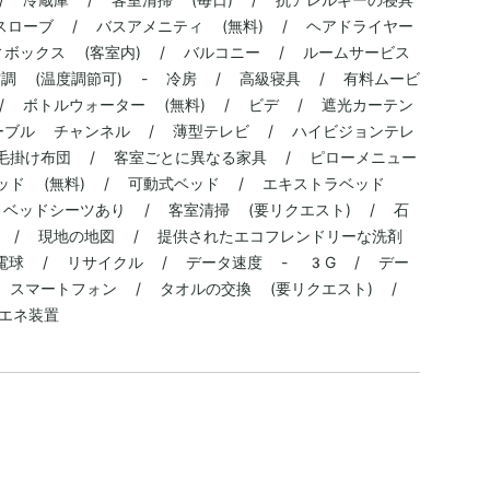
スローブ / バスアメニティ (無料) / ヘアドライヤー
ィボックス (客室内) / バルコニー / ルームサービス
調 (温度調節可) - 冷房 / 高級寝具 / 有料ムービ
/ ボトルウォーター (無料) / ビデ / 遮光カーテン
ーブル チャンネル / 薄型テレビ / ハイビジョンテレ
羽毛掛け布団 / 客室ごとに異なる家具 / ピローメニュー
ッド (無料) / 可動式ベッド / エキストラベッド
 ベッドシーツあり / 客室清掃 (要リクエスト) / 石
 / 現地の地図 / 提供されたエコフレンドリーな洗剤
 電球 / リサイクル / データ速度 - 3G / デー
 スマートフォン / タオルの交換 (要リクエスト) /
省エネ装置