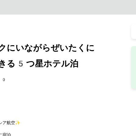
クにいながらぜいたくに
きる5つ星ホテル泊
10
シア航空✨
に宿泊