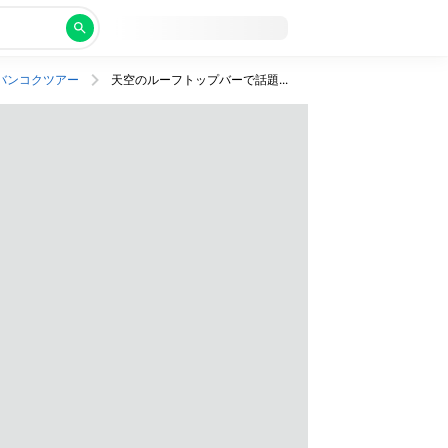
バンコクツアー
天空のルーフトップバーで話題の高層絶景ホテル宿泊プラン！JAL利用、午前発