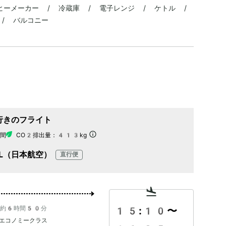
ヒーメーカー / 冷蔵庫 / 電子レンジ / ケトル /
 / バルコニー
行きのフライト
間
CO2排出量：
413kg
AL（日本航空）
直行便
約6時間50分
15:10
〜
エコノミークラス