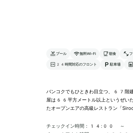
プール
無料Wi-Fi
朝食
フ
24時間対応のフロント
駐車場
バンコクでもひときわ目立つ、67階建
屋は66平方メートル以上というぜいた
たオープンエアの高級レストラン「Sir
チェックイン時間：
14:00 ～