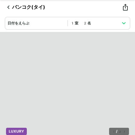
バンコク(タイ)
日付をえらぶ
1室 2名
LUXURY
1
/
37