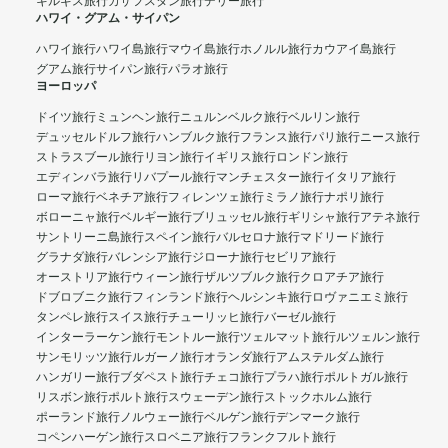
キルギス旅行
カザフスタン旅行
デリー旅行
ハワイ・グアム・サイパン
ハワイ旅行
ハワイ島旅行
マウイ島旅行
ホノルル旅行
カウアイ島旅行
グアム旅行
サイパン旅行
パラオ旅行
ヨーロッパ
ドイツ旅行
ミュンヘン旅行
ニュルンベルク旅行
ベルリン旅行
デュッセルドルフ旅行
ハンブルク旅行
フランス旅行
パリ旅行
ニース旅行
ストラスブール旅行
リヨン旅行
イギリス旅行
ロンドン旅行
エディンバラ旅行
リバプール旅行
マンチェスター旅行
イタリア旅行
ローマ旅行
ベネチア旅行
フィレンツェ旅行
ミラノ旅行
ナポリ旅行
ボローニャ旅行
ベルギー旅行
ブリュッセル旅行
ギリシャ旅行
アテネ旅行
サントリーニ島旅行
スペイン旅行
バルセロナ旅行
マドリード旅行
グラナダ旅行
バレンシア旅行
ジローナ旅行
セビリア旅行
オーストリア旅行
ウィーン旅行
ザルツブルク旅行
クロアチア旅行
ドブロブニク旅行
フィンランド旅行
ヘルシンキ旅行
ロヴァニエミ旅行
タンペレ旅行
スイス旅行
チューリッヒ旅行
バーゼル旅行
インターラーケン旅行
モントルー旅行
ツェルマット旅行
ルツェルン旅行
サンモリッツ旅行
ルガーノ旅行
オランダ旅行
アムステルダム旅行
ハンガリー旅行
ブダペスト旅行
チェコ旅行
プラハ旅行
ポルトガル旅行
リスボン旅行
ポルト旅行
スウェーデン旅行
ストックホルム旅行
ポーランド旅行
ノルウェー旅行
ベルゲン旅行
デンマーク旅行
コペンハーゲン旅行
スロベニア旅行
フランクフルト旅行