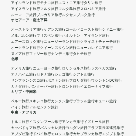
アイルランド旅行
モナコ旅行
エストニア旅行
タリン旅行
アイスランド旅行
マルタ旅行
マルタ島旅行
スロバキア旅行
ルーマニア旅行
ブルガリア旅行
ルクセンブルク旅行
オセアニア・南太平洋
オーストラリア旅行
ケアンズ旅行
ゴールドコースト旅行
シドニー旅行
メルボルン旅行
ブリスベン旅行
ハミルトン・アイランド旅行
エアーズロック旅行
ニュージーランド旅行
クライストチャーチ旅行
オークランド旅行
クイーンズタウン旅行
ニューカレドニア旅行
ヌメア旅行
フィジー旅行
ナンディ旅行
タヒチ旅行
北米
アメリカ旅行
ニューヨーク旅行
ロサンゼルス旅行
ラスベガス旅行
アナハイム旅行
セドナ旅行
シカゴ旅行
シアトル旅行
サンフランシスコ旅行
ボストン旅行
フロリダ旅行
ワシントンDC旅行
カナダ旅行
バンクーバー旅行
トロント旅行
イエローナイフ旅行
カリブ・中南米
ペルー旅行
メキシコ旅行
カンクン旅行
ブラジル旅行
キューバ旅行
ハイチ旅行
アルゼンチン旅行
中東・アフリカ
トルコ旅行
イスタンブール旅行
アンカラ旅行
イズミール旅行
カッパドキア旅行
パムッカレ旅行
ヨルダン旅行
アラブ首長国連邦旅行
アブダビ旅行
ドバイ旅行
モロッコ旅行
カサブランカ旅行
エジプト旅行