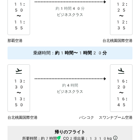
11:
12:
約1時間40分
50
25
ビジネスクラス
〜
〜
11:
12:
55
35
那覇空港
台北桃園国際空港
乗継時間
：
約1時間〜1時間20分
13:
16:
約4時間
30
20
ビジネスクラス
〜
〜
13:
16:
50
45
台北桃園国際空港
バンコク スワンナプーム空港
帰りのフライト
所要時間：
約7時間
CO2排出量：
1310kg