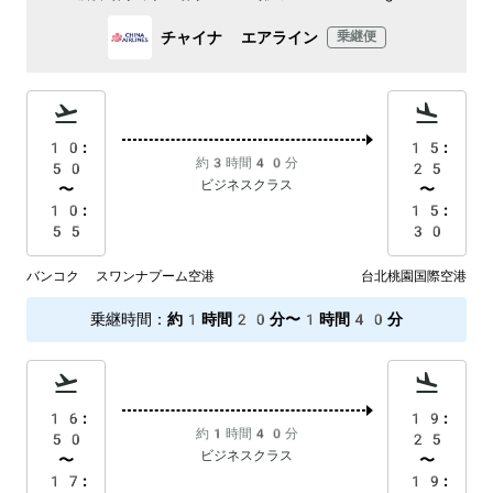
チャイナ エアライン
乗継便
10:
15:
約3時間40分
50
25
ビジネスクラス
〜
〜
10:
15:
55
30
バンコク スワンナプーム空港
台北桃園国際空港
乗継時間
：
約1時間20分〜1時間40分
16:
19:
約1時間40分
50
25
ビジネスクラス
〜
〜
17:
19: