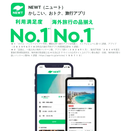
NEWT（ニュート）
かしこい、おトク、旅行アプリ
*1「ホテル・パッケージツアー予約」機能を持つ旅行アプリを対象に、ストアレビューに基づく調査。アプリブ
（2025年6月18日時点の旅行予約アプリ利用満足度No.1調査）
*2「品揃え」＝個人向け海外パッケージ数。アプリブ調べ（2026年1月）。観光庁発表「2024年度主
要旅行業者取扱状況」海外旅行取扱額上位4社含む計7サイトの公式サイト上のプラン数を集計・比較。海外旅行取り
扱いパッケージ数No.1調査：https://app-liv.jp/articles/155712/