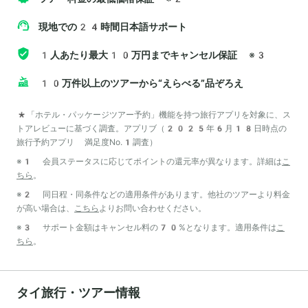
現地での24時間日本語サポート
1人あたり最大10万円までキャンセル保証
※3
10万件以上のツアーから“えらべる”品ぞろえ
*「ホテル・パッケージツアー予約」機能を持つ旅行アプリを対象に、ス
トアレビューに基づく調査。アプリブ（2025年6月18日時点の
旅行予約アプリ 満足度No.1調査）
※1 会員ステータスに応じてポイントの還元率が異なります。詳細は
こ
ちら
。
※2 同日程・同条件などの適用条件があります。他社のツアーより料金
が高い場合は、
こちら
よりお問い合わせください。
※3 サポート金額はキャンセル料の70%となります。適用条件は
こ
ちら
。
タイ旅行・ツアー情報