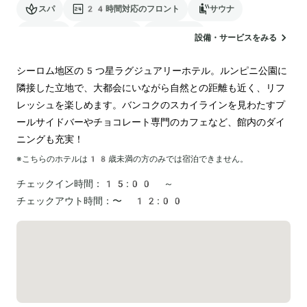
スパ
24時間対応のフロント
サウナ
駐車場
ランドリー
空港送迎
設備・サービスをみる
電気自動車の充電スタンド
シーロム地区の5つ星ラグジュアリーホテル。ルンピニ公園に
隣接した立地で、大都会にいながら自然との距離も近く、リフ
レッシュを楽しめます。バンコクのスカイラインを見わたすプ
ールサイドバーやチョコレート専門のカフェなど、館内のダイ
ニングも充実！
※こちらのホテルは
18
歳未満の方のみでは宿泊できません。
チェックイン時間：
15:00 ～
チェックアウト時間：
〜 12:00