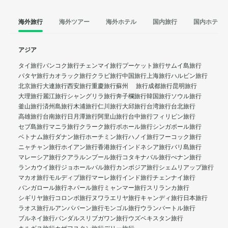
海外旅行
海外ツアー
海外ホテル
国内旅行
国内ホテル
アジア
タイ旅行
バンコク旅行
チェンマイ旅行
プーケット旅行
サムイ島旅行
パタヤ旅行
カオラック旅行
クラビ旅行
中国旅行
上海旅行
ハルビン旅行
北京旅行
大連旅行
西安旅行
重慶旅行
蘇州 旅行
成都旅行
昆明旅行
大理旅行
麗江旅行
シャングリラ旅行
奔子欄旅行
韓国旅行
ソウル旅行
釜山旅行
済州島旅行
木浦旅行
仁川旅行
大邱旅行
台湾旅行
台北旅行
高雄旅行
台南旅行
日月潭旅行
阿里山旅行
台中旅行
フィリピン旅行
セブ島旅行
マニラ旅行
クラーク旅行
ボホール旅行
シンガポール旅行
ベトナム旅行
ダナン旅行
ホーチミン旅行
ハノイ旅行
フーコック旅行
ニャチャン旅行
ホイアン旅行
香港旅行
インドネシア旅行
バリ島旅行
マレーシア旅行
クアラルンプール旅行
コタキナバル旅行
ぺナン旅行
ランカウイ旅行
ジョホールバル旅行
カンボジア旅行
シェムリアップ旅行
マカオ旅行
モルディブ旅行
マーレ旅行
インド旅行
チェンナイ旅行
バンガロール旅行
ネパール旅行
ミャンマー旅行
スリランカ旅行
シギリヤ旅行
コロンボ旅行
ヌワラエリヤ旅行
キャンディ旅行
日本旅行
ラオス旅行
ルアンパバーン旅行
モンゴル旅行
ウランバートル旅行
ブルネイ旅行
バンダルスリブガワン旅行
ウズベキスタン旅行