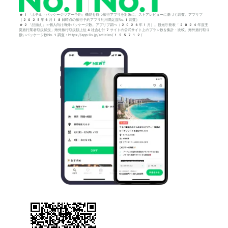
*1「ホテル・パッケージツアー予約」機能を持つ旅行アプリを対象に、ストアレビューに基づく調査。アプリブ
（2025年6月18日時点の旅行予約アプリ利用満足度No.1調査）
*2「品揃え」＝個人向け海外パッケージ数。アプリブ調べ（2026年1月）。観光庁発表「2024年度主
要旅行業者取扱状況」海外旅行取扱額上位4社含む計7サイトの公式サイト上のプラン数を集計・比較。海外旅行取り
扱いパッケージ数No.1調査：https://app-liv.jp/articles/155712/