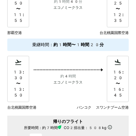
約1時間40分
50
25
エコノミークラス
〜
〜
11:
12:
55
35
那覇空港
台北桃園国際空港
乗継時間
：
約1時間〜1時間20分
13:
16:
約4時間
30
20
エコノミークラス
〜
〜
13:
16:
50
45
台北桃園国際空港
バンコク スワンナプーム空港
帰りのフライト
所要時間：
約7時間
CO2排出量：
508kg