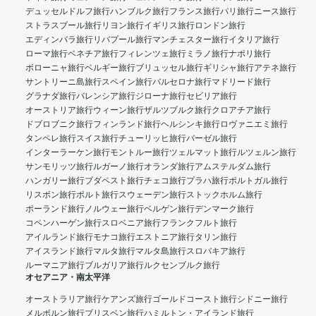
デュッセルドルフ旅行
ハンブルク旅行
フランス旅行
パリ旅行
ニース旅行
ストラスブール旅行
リヨン旅行
イギリス旅行
ロンドン旅行
エディンバラ旅行
リバプール旅行
マンチェスター旅行
イタリア旅行
ローマ旅行
ベネチア旅行
フィレンツェ旅行
ミラノ旅行
ナポリ旅行
ボローニャ旅行
ベルギー旅行
ブリュッセル旅行
ギリシャ旅行
アテネ旅行
サントリーニ島旅行
スペイン旅行
バルセロナ旅行
マドリード旅行
グラナダ旅行
バレンシア旅行
ジローナ旅行
セビリア旅行
オーストリア旅行
ウィーン旅行
ザルツブルク旅行
クロアチア旅行
ドブロブニク旅行
フィンランド旅行
ヘルシンキ旅行
ロヴァニエミ旅行
タンペレ旅行
スイス旅行
チューリッヒ旅行
バーゼル旅行
インターラーケン旅行
モントルー旅行
ツェルマット旅行
ルツェルン旅行
サンモリッツ旅行
ルガーノ旅行
オランダ旅行
アムステルダム旅行
ハンガリー旅行
ブダペスト旅行
チェコ旅行
プラハ旅行
ポルトガル旅行
リスボン旅行
ポルト旅行
スウェーデン旅行
ストックホルム旅行
ポーランド旅行
ノルウェー旅行
ベルゲン旅行
デンマーク旅行
コペンハーゲン旅行
スロベニア旅行
フランクフルト旅行
アイルランド旅行
モナコ旅行
エストニア旅行
タリン旅行
アイスランド旅行
マルタ旅行
マルタ島旅行
スロバキア旅行
ルーマニア旅行
ブルガリア旅行
ルクセンブルク旅行
オセアニア・南太平洋
オーストラリア旅行
ケアンズ旅行
ゴールドコースト旅行
シドニー旅行
メルボルン旅行
ブリスベン旅行
ハミルトン・アイランド旅行