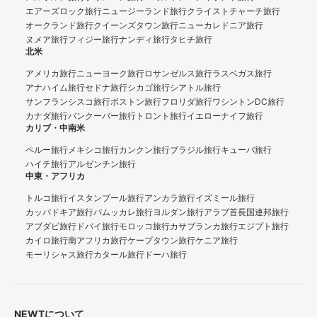
エアーズロック旅行
ニュージーランド旅行
クライストチャーチ旅行
オークランド旅行
クイーンズタウン旅行
ニューカレドニア旅行
ヌメア旅行
フィジー旅行
ナンディ旅行
タヒチ旅行
北米
アメリカ旅行
ニューヨーク旅行
ロサンゼルス旅行
ラスベガス旅行
アナハイム旅行
セドナ旅行
シカゴ旅行
シアトル旅行
サンフランシスコ旅行
ボストン旅行
フロリダ旅行
ワシントンDC旅行
カナダ旅行
バンクーバー旅行
トロント旅行
イエローナイフ旅行
カリブ・中南米
ペルー旅行
メキシコ旅行
カンクン旅行
ブラジル旅行
キューバ旅行
ハイチ旅行
アルゼンチン旅行
中東・アフリカ
トルコ旅行
イスタンブール旅行
アンカラ旅行
イズミール旅行
カッパドキア旅行
パムッカレ旅行
ヨルダン旅行
アラブ首長国連邦旅行
アブダビ旅行
ドバイ旅行
モロッコ旅行
カサブランカ旅行
エジプト旅行
カイロ旅行
南アフリカ旅行
ケープタウン旅行
ケニア旅行
モーリシャス旅行
カタール旅行
ドーハ旅行
NEWTについて