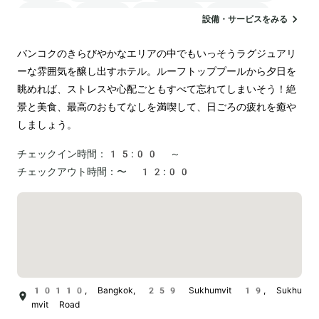
サウナ
駐車場
ランドリー
空港送迎
設備・サービスをみる
電気自動車の充電スタンド
バンコクのきらびやかなエリアの中でもいっそうラグジュアリ
ーな雰囲気を醸し出すホテル。ルーフトッププールから夕日を
眺めれば、ストレスや心配ごともすべて忘れてしまいそう！絶
景と美食、最高のおもてなしを満喫して、日ごろの疲れを癒や
しましょう。
チェックイン時間：
15:00 ～
チェックアウト時間：
〜 12:00
10110, Bangkok, 259 Sukhumvit 19, Sukhu
mvit Road