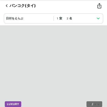
バンコク(タイ)
日付をえらぶ
1室 2名
LUXURY
1
/
30