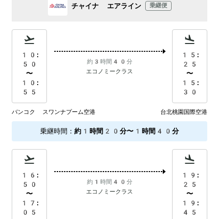
チャイナ エアライン
乗継便
10:
15:
約3時間40分
50
25
エコノミークラス
〜
〜
10:
15:
55
30
バンコク スワンナプーム空港
台北桃園国際空港
乗継時間
：
約1時間20分〜1時間40分
16:
19:
約1時間40分
50
25
エコノミークラス
〜
〜
17:
19:
05
45