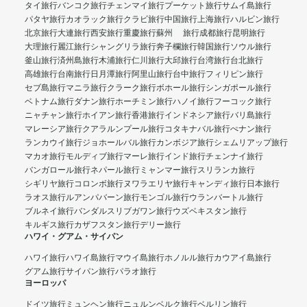
タイ旅行
バンコク旅行
チェンマイ旅行
プーケット旅行
サムイ島旅行
パタヤ旅行
カオラック旅行
クラビ旅行
中国旅行
上海旅行
ハルビン旅行
北京旅行
大連旅行
西安旅行
重慶旅行
蘇州 旅行
成都旅行
昆明旅行
大理旅行
麗江旅行
シャングリラ旅行
奔子欄旅行
韓国旅行
ソウル旅行
釜山旅行
済州島旅行
木浦旅行
仁川旅行
大邱旅行
台湾旅行
台北旅行
高雄旅行
台南旅行
日月潭旅行
阿里山旅行
台中旅行
フィリピン旅行
セブ島旅行
マニラ旅行
クラーク旅行
ボホール旅行
シンガポール旅行
ベトナム旅行
ダナン旅行
ホーチミン旅行
ハノイ旅行
フーコック旅行
ニャチャン旅行
ホイアン旅行
香港旅行
インドネシア旅行
バリ島旅行
マレーシア旅行
クアラルンプール旅行
コタキナバル旅行
ぺナン旅行
ランカウイ旅行
ジョホールバル旅行
カンボジア旅行
シェムリアップ旅行
マカオ旅行
モルディブ旅行
マーレ旅行
インド旅行
チェンナイ旅行
バンガロール旅行
ネパール旅行
ミャンマー旅行
スリランカ旅行
シギリヤ旅行
コロンボ旅行
ヌワラエリヤ旅行
キャンディ旅行
日本旅行
ラオス旅行
ルアンパバーン旅行
モンゴル旅行
ウランバートル旅行
ブルネイ旅行
バンダルスリブガワン旅行
ウズベキスタン旅行
キルギス旅行
カザフスタン旅行
デリー旅行
ハワイ・グアム・サイパン
ハワイ旅行
ハワイ島旅行
マウイ島旅行
ホノルル旅行
カウアイ島旅行
グアム旅行
サイパン旅行
パラオ旅行
ヨーロッパ
ドイツ旅行
ミュンヘン旅行
ニュルンベルク旅行
ベルリン旅行