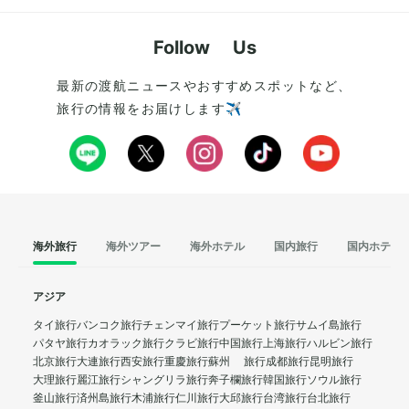
Follow Us
最新の渡航ニュースやおすすめスポットなど、
旅行の情報をお届けします✈️
海外旅行
海外ツアー
海外ホテル
国内旅行
国内ホテル
アジア
タイ旅行
バンコク旅行
チェンマイ旅行
プーケット旅行
サムイ島旅行
パタヤ旅行
カオラック旅行
クラビ旅行
中国旅行
上海旅行
ハルビン旅行
北京旅行
大連旅行
西安旅行
重慶旅行
蘇州 旅行
成都旅行
昆明旅行
大理旅行
麗江旅行
シャングリラ旅行
奔子欄旅行
韓国旅行
ソウル旅行
釜山旅行
済州島旅行
木浦旅行
仁川旅行
大邱旅行
台湾旅行
台北旅行