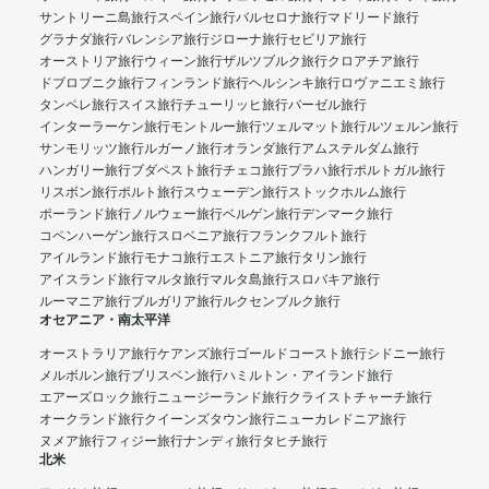
サントリーニ島旅行
スペイン旅行
バルセロナ旅行
マドリード旅行
グラナダ旅行
バレンシア旅行
ジローナ旅行
セビリア旅行
オーストリア旅行
ウィーン旅行
ザルツブルク旅行
クロアチア旅行
ドブロブニク旅行
フィンランド旅行
ヘルシンキ旅行
ロヴァニエミ旅行
タンペレ旅行
スイス旅行
チューリッヒ旅行
バーゼル旅行
インターラーケン旅行
モントルー旅行
ツェルマット旅行
ルツェルン旅行
サンモリッツ旅行
ルガーノ旅行
オランダ旅行
アムステルダム旅行
ハンガリー旅行
ブダペスト旅行
チェコ旅行
プラハ旅行
ポルトガル旅行
リスボン旅行
ポルト旅行
スウェーデン旅行
ストックホルム旅行
ポーランド旅行
ノルウェー旅行
ベルゲン旅行
デンマーク旅行
コペンハーゲン旅行
スロベニア旅行
フランクフルト旅行
アイルランド旅行
モナコ旅行
エストニア旅行
タリン旅行
アイスランド旅行
マルタ旅行
マルタ島旅行
スロバキア旅行
ルーマニア旅行
ブルガリア旅行
ルクセンブルク旅行
オセアニア・南太平洋
オーストラリア旅行
ケアンズ旅行
ゴールドコースト旅行
シドニー旅行
メルボルン旅行
ブリスベン旅行
ハミルトン・アイランド旅行
エアーズロック旅行
ニュージーランド旅行
クライストチャーチ旅行
オークランド旅行
クイーンズタウン旅行
ニューカレドニア旅行
ヌメア旅行
フィジー旅行
ナンディ旅行
タヒチ旅行
北米