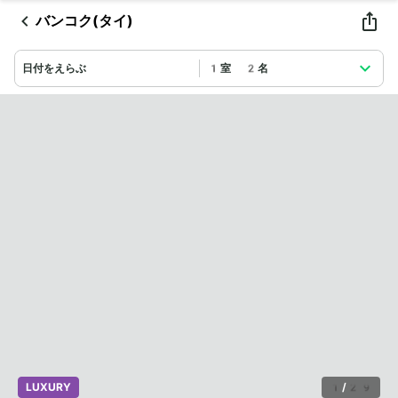
バンコク(タイ)
日付をえらぶ
1室 2名
LUXURY
1
/
29