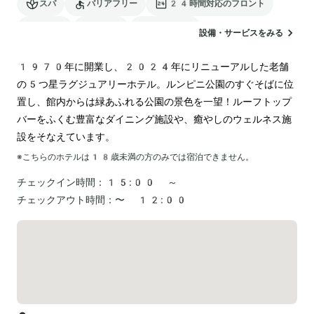
スパ
バリアフリー
24時間対応のフロント
サウナ
駐車場
ランドリー
設備・サービスをみる
電気自動車の充電スタンド
1970年に開業し、2024年にリニューアルした老舗
の5つ星ラグジュアリーホテル。ルンピニ公園のすぐそばに位
置し、館内からは緑あふれる公園の景色を一望！ルーフトップ
バーをふくむ豊富なダイニング施設や、癒やしのウェルネス施
設をそなえています。
※こちらのホテルは
18
歳未満の方のみでは宿泊できません。
チェックイン時間：
15:00 ～
チェックアウト時間：
〜 12:00