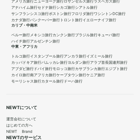
アメリカ旅行
ニューヨーク旅行
ロサンゼルス旅行
ラスベガス旅行
アナハイム旅行
セドナ旅行
シカゴ旅行
シアトル旅行
サンフランシスコ旅行
ボストン旅行
フロリダ旅行
ワシントンDC旅行
カナダ旅行
バンクーバー旅行
トロント旅行
イエローナイフ旅行
カリブ・中南米
ペルー旅行
メキシコ旅行
カンクン旅行
ブラジル旅行
キューバ旅行
ハイチ旅行
アルゼンチン旅行
中東・アフリカ
トルコ旅行
イスタンブール旅行
アンカラ旅行
イズミール旅行
カッパドキア旅行
パムッカレ旅行
ヨルダン旅行
アラブ首長国連邦旅行
アブダビ旅行
ドバイ旅行
モロッコ旅行
カサブランカ旅行
エジプト旅行
カイロ旅行
南アフリカ旅行
ケープタウン旅行
ケニア旅行
モーリシャス旅行
カタール旅行
ドーハ旅行
NEWTについて
運営会社について
はじめての方へ
NEWT Brand
NEWTのサービス