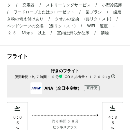
タ / 充電器 / ストリーミングサービス / 小型冷蔵庫
/ ワードローブまたはクローゼット / 歯ブラシ / 歯磨
き粉の備え付けあり / タオルの交換 (要リクエスト) /
ベッドシーツの交換 (要リクエスト) / WiFi 速度 -
25 Mbps 以上 / 室内は滑らかな床 / 禁煙
フライト
行きのフライト
所要時間：
約7時間10分
CO2排出量：
1762kg
ANA（全日本空輸）
直行便
0:0
4:3
約6時間50分
5
5
ビジネスクラス
〜
〜