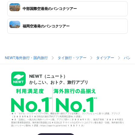
中部国際空港発のバンコクツアー
福岡空港発のバンコクツアー
NEWT海外旅行・国内旅行
タイ旅行・ツアー
タイツアー
バンコ
NEWT（ニュート）
かしこい、おトク、旅行アプリ
*1「ホテル・パッケージツアー予約」機能を持つ旅行アプリを対象に、ストアレビューに基づく調査。アプリブ
（2025年6月18日時点の旅行予約アプリ利用満足度No.1調査）
*2「品揃え」＝個人向け海外パッケージ数。アプリブ調べ（2026年1月）。観光庁発表「2024年度主
要旅行業者取扱状況」海外旅行取扱額上位4社含む計7サイトの公式サイト上のプラン数を集計・比較。海外旅行取り
扱いパッケージ数No.1調査：https://app-liv.jp/articles/155712/