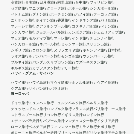
高雄旅行
台南旅行
日月潭旅行
阿里山旅行
台中旅行
フィリピン旅行
セブ島旅行
マニラ旅行
クラーク旅行
ボホール旅行
シンガポール旅行
ベトナム旅行
ダナン旅行
ホーチミン旅行
ハノイ旅行
フーコック旅行
ニャチャン旅行
ホイアン旅行
香港旅行
インドネシア旅行
バリ島旅行
マレーシア旅行
クアラルンプール旅行
コタキナバル旅行
ぺナン旅行
ランカウイ旅行
ジョホールバル旅行
カンボジア旅行
シェムリアップ旅行
マカオ旅行
モルディブ旅行
マーレ旅行
インド旅行
チェンナイ旅行
バンガロール旅行
ネパール旅行
ミャンマー旅行
スリランカ旅行
シギリヤ旅行
コロンボ旅行
ヌワラエリヤ旅行
キャンディ旅行
日本旅行
ラオス旅行
ルアンパバーン旅行
モンゴル旅行
ウランバートル旅行
ブルネイ旅行
バンダルスリブガワン旅行
ウズベキスタン旅行
キルギス旅行
カザフスタン旅行
デリー旅行
ハワイ・グアム・サイパン
ハワイ旅行
ハワイ島旅行
マウイ島旅行
ホノルル旅行
カウアイ島旅行
グアム旅行
サイパン旅行
パラオ旅行
ヨーロッパ
ドイツ旅行
ミュンヘン旅行
ニュルンベルク旅行
ベルリン旅行
デュッセルドルフ旅行
ハンブルク旅行
フランス旅行
パリ旅行
ニース旅行
ストラスブール旅行
リヨン旅行
イギリス旅行
ロンドン旅行
エディンバラ旅行
リバプール旅行
マンチェスター旅行
イタリア旅行
ローマ旅行
ベネチア旅行
フィレンツェ旅行
ミラノ旅行
ナポリ旅行
ボローニャ旅行
ベルギー旅行
ブリュッセル旅行
ギリシャ旅行
アテネ旅行