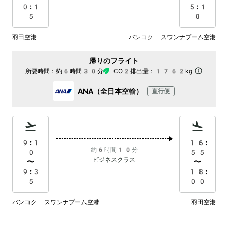
0:1
5:1
5
0
羽田空港
バンコク スワンナプーム空港
帰りのフライト
所要時間：
約6時間30分
CO2排出量：
1762kg
ANA（全日本空輸）
直行便
9:1
16:
約6時間10分
0
55
ビジネスクラス
〜
〜
9:3
18:
5
00
バンコク スワンナプーム空港
羽田空港