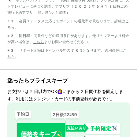
*「ホテル・パッケージツアー予約」機能を持つ旅行アプリを対象に、ス
トアレビューに基づく調査。アプリブ（2025年6月18日時点の
旅行予約アプリ 満足度No.1調査）
※1 会員ステータスに応じてポイントの還元率が異なります。詳細は
こ
ちら
。
※2 同日程・同条件などの適用条件があります。他社のツアーより料金
が高い場合は、
こちら
よりお問い合わせください。
※3 サポート金額はキャンセル料の70%となります。適用条件は
こ
ちら
。
迷ったらプライスキープ
お支払いは
2
日以内でOK🙆‍♀️いまから
2
日間価格を固定しま
す。利用にはクレジットカードの事前登録が必要です。