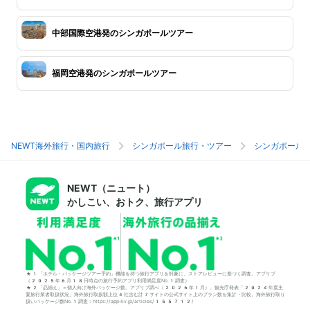
中部国際空港発のシンガポールツアー
福岡空港発のシンガポールツアー
NEWT海外旅行・国内旅行
シンガポール旅行・ツアー
シンガポール
NEWT（ニュート）
かしこい、おトク、旅行アプリ
*1「ホテル・パッケージツアー予約」機能を持つ旅行アプリを対象に、ストアレビューに基づく調査。アプリブ
（2025年6月18日時点の旅行予約アプリ利用満足度No.1調査）
*2「品揃え」＝個人向け海外パッケージ数。アプリブ調べ（2026年1月）。観光庁発表「2024年度主
要旅行業者取扱状況」海外旅行取扱額上位4社含む計7サイトの公式サイト上のプラン数を集計・比較。海外旅行取り
扱いパッケージ数No.1調査：https://app-liv.jp/articles/155712/