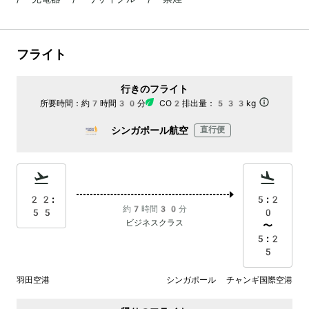
フライト
行きのフライト
所要時間：
約7時間30分
CO2排出量：
533kg
シンガポール航空
直行便
22:
5:2
約7時間30分
55
0
ビジネスクラス
〜
5:2
5
羽田空港
シンガポール チャンギ国際空港