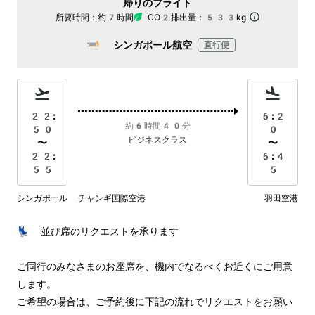
帰りのフライト
所要時間：
約7時間
CO2排出量：
533kg
シンガポール航空
直行便
22:
6:2
約6時間40分
50
0
ビジネスクラス
〜
〜
22:
6:4
55
5
シンガポール チャンギ国際空港
羽田空港
💺 並び席のリクエストを承ります

ご同行のみなさまのお座席を、機内でなるべくお近くにご用意
します。

ご希望の場合は、ご予約後に下記の流れでリクエストをお願い