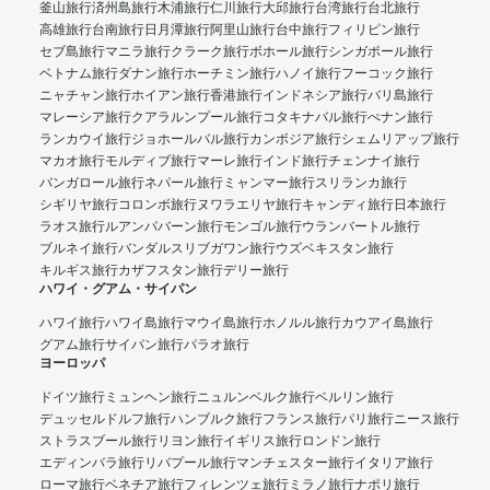
釜山旅行
済州島旅行
木浦旅行
仁川旅行
大邱旅行
台湾旅行
台北旅行
高雄旅行
台南旅行
日月潭旅行
阿里山旅行
台中旅行
フィリピン旅行
セブ島旅行
マニラ旅行
クラーク旅行
ボホール旅行
シンガポール旅行
ベトナム旅行
ダナン旅行
ホーチミン旅行
ハノイ旅行
フーコック旅行
ニャチャン旅行
ホイアン旅行
香港旅行
インドネシア旅行
バリ島旅行
マレーシア旅行
クアラルンプール旅行
コタキナバル旅行
ぺナン旅行
ランカウイ旅行
ジョホールバル旅行
カンボジア旅行
シェムリアップ旅行
マカオ旅行
モルディブ旅行
マーレ旅行
インド旅行
チェンナイ旅行
バンガロール旅行
ネパール旅行
ミャンマー旅行
スリランカ旅行
シギリヤ旅行
コロンボ旅行
ヌワラエリヤ旅行
キャンディ旅行
日本旅行
ラオス旅行
ルアンパバーン旅行
モンゴル旅行
ウランバートル旅行
ブルネイ旅行
バンダルスリブガワン旅行
ウズベキスタン旅行
キルギス旅行
カザフスタン旅行
デリー旅行
ハワイ・グアム・サイパン
ハワイ旅行
ハワイ島旅行
マウイ島旅行
ホノルル旅行
カウアイ島旅行
グアム旅行
サイパン旅行
パラオ旅行
ヨーロッパ
ドイツ旅行
ミュンヘン旅行
ニュルンベルク旅行
ベルリン旅行
デュッセルドルフ旅行
ハンブルク旅行
フランス旅行
パリ旅行
ニース旅行
ストラスブール旅行
リヨン旅行
イギリス旅行
ロンドン旅行
エディンバラ旅行
リバプール旅行
マンチェスター旅行
イタリア旅行
ローマ旅行
ベネチア旅行
フィレンツェ旅行
ミラノ旅行
ナポリ旅行