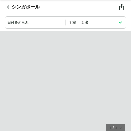
シンガポール
日付をえらぶ
1室 2名
1
/
30