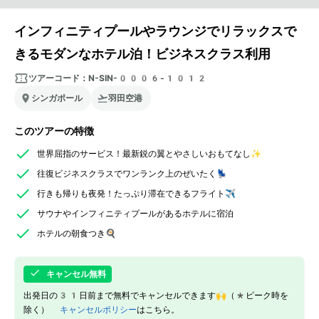
インフィニティプールやラウンジでリラックスで
きるモダンなホテル泊！ビジネスクラス利用
ツアーコード：
N-SIN-0006-1012
シンガポール
羽田空港
このツアーの特徴
世界屈指のサービス！最新鋭の翼とやさしいおもてなし✨
往復ビジネスクラスでワンランク上のぜいたく💺
行きも帰りも夜発！たっぷり滞在できるフライト✈️
サウナやインフィニティプールがあるホテルに宿泊
ホテルの朝食つき🍳
キャンセル無料
出発日の31日前まで無料でキャンセルできます🙌（*ピーク時を
除く）
キャンセルポリシー
はこちら。