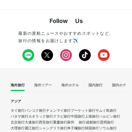
Follow Us
最新の渡航ニュースやおすすめスポットなど、
旅行の情報をお届けします✈️
海外旅行
海外ツアー
海外ホテル
国内旅行
国内ホテル
アジア
タイ旅行
バンコク旅行
チェンマイ旅行
プーケット旅行
サムイ島旅行
パタヤ旅行
カオラック旅行
クラビ旅行
中国旅行
上海旅行
ハルビン旅行
北京旅行
大連旅行
西安旅行
重慶旅行
蘇州 旅行
成都旅行
昆明旅行
大理旅行
麗江旅行
シャングリラ旅行
奔子欄旅行
韓国旅行
ソウル旅行