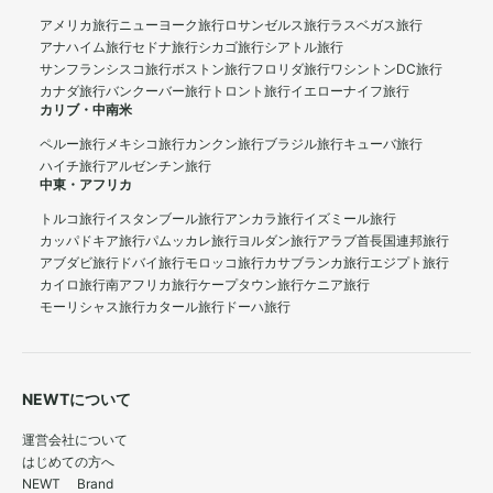
アメリカ旅行
ニューヨーク旅行
ロサンゼルス旅行
ラスベガス旅行
アナハイム旅行
セドナ旅行
シカゴ旅行
シアトル旅行
サンフランシスコ旅行
ボストン旅行
フロリダ旅行
ワシントンDC旅行
カナダ旅行
バンクーバー旅行
トロント旅行
イエローナイフ旅行
カリブ・中南米
ペルー旅行
メキシコ旅行
カンクン旅行
ブラジル旅行
キューバ旅行
ハイチ旅行
アルゼンチン旅行
中東・アフリカ
トルコ旅行
イスタンブール旅行
アンカラ旅行
イズミール旅行
カッパドキア旅行
パムッカレ旅行
ヨルダン旅行
アラブ首長国連邦旅行
アブダビ旅行
ドバイ旅行
モロッコ旅行
カサブランカ旅行
エジプト旅行
カイロ旅行
南アフリカ旅行
ケープタウン旅行
ケニア旅行
モーリシャス旅行
カタール旅行
ドーハ旅行
NEWTについて
運営会社について
はじめての方へ
NEWT Brand