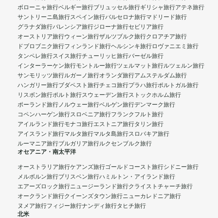
ボローニャ旅行
ベルギー旅行
ブリュッセル旅行
ギリシャ旅行
アテネ旅行
サントリーニ島旅行
スペイン旅行
バルセロナ旅行
マドリード旅行
グラナダ旅行
バレンシア旅行
ジローナ旅行
セビリア旅行
オーストリア旅行
ウィーン旅行
ザルツブルク旅行
クロアチア旅行
ドブロブニク旅行
フィンランド旅行
ヘルシンキ旅行
ロヴァニエミ旅行
タンペレ旅行
スイス旅行
チューリッヒ旅行
バーゼル旅行
インターラーケン旅行
モントルー旅行
ツェルマット旅行
ルツェルン旅行
サンモリッツ旅行
ルガーノ旅行
オランダ旅行
アムステルダム旅行
ハンガリー旅行
ブダペスト旅行
チェコ旅行
プラハ旅行
ポルトガル旅行
リスボン旅行
ポルト旅行
スウェーデン旅行
ストックホルム旅行
ポーランド旅行
ノルウェー旅行
ベルゲン旅行
デンマーク旅行
コペンハーゲン旅行
スロベニア旅行
フランクフルト旅行
アイルランド旅行
モナコ旅行
エストニア旅行
タリン旅行
アイスランド旅行
マルタ旅行
マルタ島旅行
スロバキア旅行
ルーマニア旅行
ブルガリア旅行
ルクセンブルク旅行
オセアニア・南太平洋
オーストラリア旅行
ケアンズ旅行
ゴールドコースト旅行
シドニー旅行
メルボルン旅行
ブリスベン旅行
ハミルトン・アイランド旅行
エアーズロック旅行
ニュージーランド旅行
クライストチャーチ旅行
オークランド旅行
クイーンズタウン旅行
ニューカレドニア旅行
ヌメア旅行
フィジー旅行
ナンディ旅行
タヒチ旅行
北米