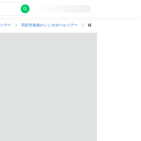
ツアー
羽田空港発のシンガポールツアー
移動に便利な駅チカ！プールつきホテルで快適ステイ。行きは深夜発、帰りは朝発