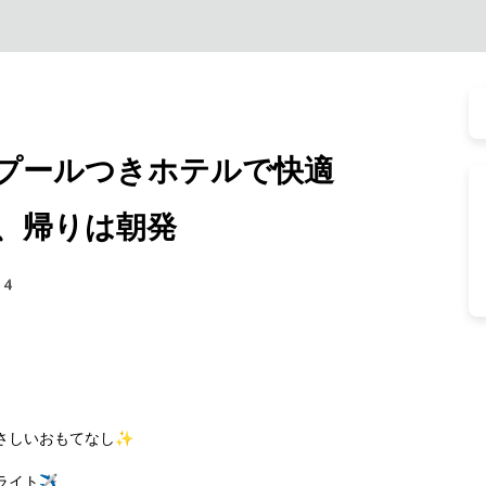
プールつきホテルで快適
、帰りは朝発
94
さしいおもてなし✨
イト✈️