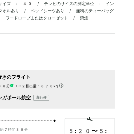
ビのサイズ : 40 / テレビのサイズの測定単位 : イン
 タオルあり / ベッドシーツあり / 無料のティーバッグ
/ ワードローブまたはクローゼット / 禁煙
行きのフライト
30分
CO2排出量：
670kg
ンガポール航空
直行便
約7時間30分
5:20
〜
5: