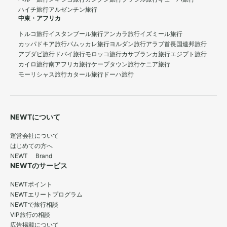
ハイチ旅行
アルゼンチン旅行
中東・アフリカ
トルコ旅行
イスタンブール旅行
アンカラ旅行
イズミール旅行
カッパドキア旅行
パムッカレ旅行
ヨルダン旅行
アラブ首長国連邦旅行
アブダビ旅行
ドバイ旅行
モロッコ旅行
カサブランカ旅行
エジプト旅行
カイロ旅行
南アフリカ旅行
ケープタウン旅行
ケニア旅行
モーリシャス旅行
カタール旅行
ドーハ旅行
NEWTについて
運営会社について
はじめての方へ
NEWT Brand
NEWTのサービス
NEWTポイント
NEWTエリートプログラム
NEWTで旅行相談
VIP旅行の相談
広告掲載について