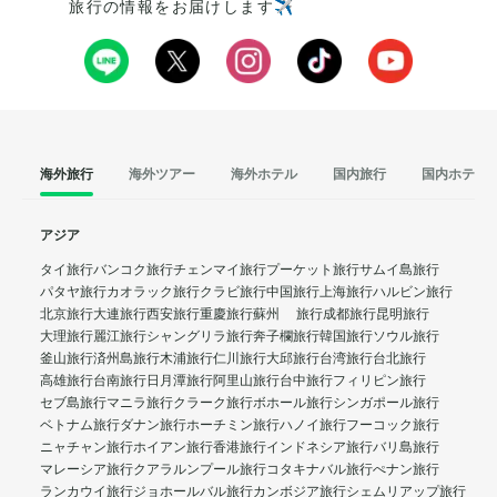
旅行の情報をお届けします✈️
海外旅行
海外ツアー
海外ホテル
国内旅行
国内ホテル
アジア
タイ旅行
バンコク旅行
チェンマイ旅行
プーケット旅行
サムイ島旅行
パタヤ旅行
カオラック旅行
クラビ旅行
中国旅行
上海旅行
ハルビン旅行
北京旅行
大連旅行
西安旅行
重慶旅行
蘇州 旅行
成都旅行
昆明旅行
大理旅行
麗江旅行
シャングリラ旅行
奔子欄旅行
韓国旅行
ソウル旅行
釜山旅行
済州島旅行
木浦旅行
仁川旅行
大邱旅行
台湾旅行
台北旅行
高雄旅行
台南旅行
日月潭旅行
阿里山旅行
台中旅行
フィリピン旅行
セブ島旅行
マニラ旅行
クラーク旅行
ボホール旅行
シンガポール旅行
ベトナム旅行
ダナン旅行
ホーチミン旅行
ハノイ旅行
フーコック旅行
ニャチャン旅行
ホイアン旅行
香港旅行
インドネシア旅行
バリ島旅行
マレーシア旅行
クアラルンプール旅行
コタキナバル旅行
ぺナン旅行
ランカウイ旅行
ジョホールバル旅行
カンボジア旅行
シェムリアップ旅行