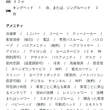
32㎡
キングベッド 1 台、または、シングルベッド 2
台
アメニティ
冷蔵庫 / ミニバー / コーヒー / ティーメーカー /
客室清掃 (毎日) / 電話 / 専用バスルーム / バスロ
ーブ / バスアメニティ (無料) / ヘアドライヤー /
アイロン / アイロン台 / ルームサービス (24 時
間利用可) / デザイナー バスアメニティ / デスク /
室内空調 (温度調節可) - 冷房 / 高級寝具 / 防音室
/ ターンダウンサービス / WiFi / 遮光カーテン /
スリッパ / セーフティボックス (客室内、ノートパソコン
収容可能) / デジタル チャンネル / WiFi (無料) /
羽毛掛け布団 / 客室ごとに異なる家具 / 客室ごとに異な
るインテリア / 深めの浴槽 / レインシャワー / 浴槽
またはシャワー / コネクティングルーム / 隣合った客室
/ ベビーベッド (無料) / 可動式ベッド / エキストラ