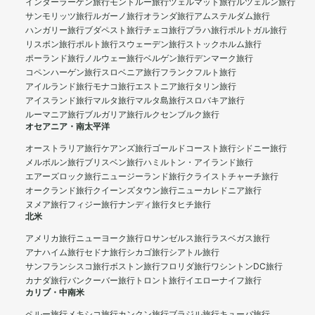
インターラーケン旅行
モントルー旅行
ツェルマット旅行
ルツェルン旅行
サンモリッツ旅行
ルガーノ旅行
オランダ旅行
アムステルダム旅行
ハンガリー旅行
ブダペスト旅行
チェコ旅行
プラハ旅行
ポルトガル旅行
リスボン旅行
ポルト旅行
スウェーデン旅行
ストックホルム旅行
ポーランド旅行
ノルウェー旅行
ベルゲン旅行
デンマーク旅行
コペンハーゲン旅行
スロベニア旅行
フランクフルト旅行
アイルランド旅行
モナコ旅行
エストニア旅行
タリン旅行
アイスランド旅行
マルタ旅行
マルタ島旅行
スロバキア旅行
ルーマニア旅行
ブルガリア旅行
ルクセンブルク旅行
オセアニア・南太平洋
オーストラリア旅行
ケアンズ旅行
ゴールドコースト旅行
シドニー旅行
メルボルン旅行
ブリスベン旅行
ハミルトン・アイランド旅行
エアーズロック旅行
ニュージーランド旅行
クライストチャーチ旅行
オークランド旅行
クイーンズタウン旅行
ニューカレドニア旅行
ヌメア旅行
フィジー旅行
ナンディ旅行
タヒチ旅行
北米
アメリカ旅行
ニューヨーク旅行
ロサンゼルス旅行
ラスベガス旅行
アナハイム旅行
セドナ旅行
シカゴ旅行
シアトル旅行
サンフランシスコ旅行
ボストン旅行
フロリダ旅行
ワシントンDC旅行
カナダ旅行
バンクーバー旅行
トロント旅行
イエローナイフ旅行
カリブ・中南米
ペルー旅行
メキシコ旅行
カンクン旅行
ブラジル旅行
キューバ旅行