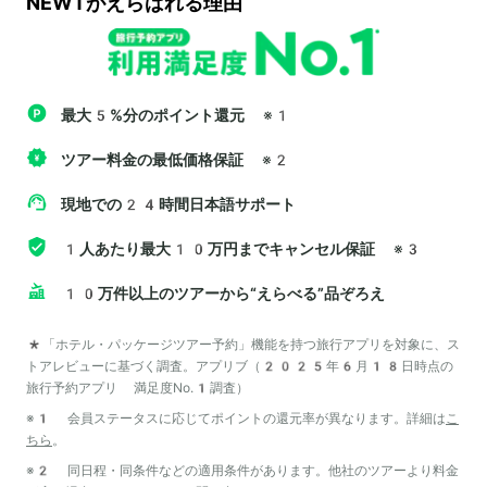
NEWTがえらばれる理由
最大5%分のポイント還元
※1
ツアー料金の最低価格保証
※2
現地での24時間日本語サポート
1人あたり最大10万円までキャンセル保証
※3
10万件以上のツアーから“えらべる”品ぞろえ
*「ホテル・パッケージツアー予約」機能を持つ旅行アプリを対象に、ス
トアレビューに基づく調査。アプリブ（2025年6月18日時点の
旅行予約アプリ 満足度No.1調査）
※1 会員ステータスに応じてポイントの還元率が異なります。詳細は
こ
ちら
。
※2 同日程・同条件などの適用条件があります。他社のツアーより料金