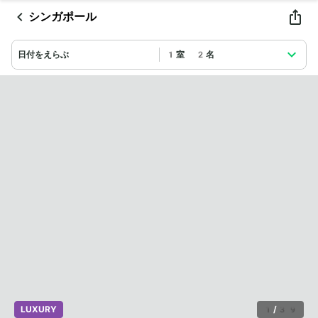
シンガポール
日付をえらぶ
1室 2名
LUXURY
1
/
39