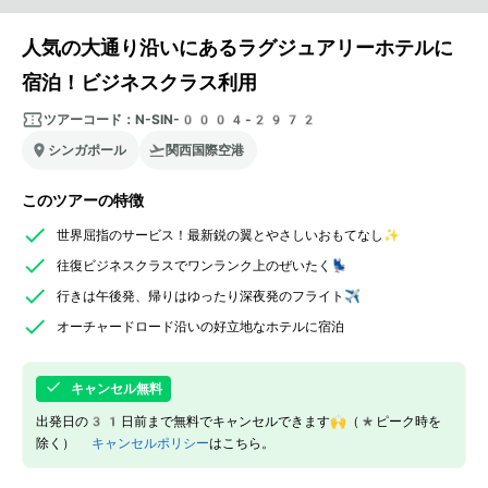
人気の大通り沿いにあるラグジュアリーホテルに
宿泊！ビジネスクラス利用
ツアーコード：
N-SIN-0004-2972
シンガポール
関西国際空港
このツアーの特徴
世界屈指のサービス！最新鋭の翼とやさしいおもてなし✨
往復ビジネスクラスでワンランク上のぜいたく💺
行きは午後発、帰りはゆったり深夜発のフライト✈️
オーチャードロード沿いの好立地なホテルに宿泊
キャンセル無料
出発日の31日前まで無料でキャンセルできます🙌（*ピーク時を
除く）
キャンセルポリシー
はこちら。