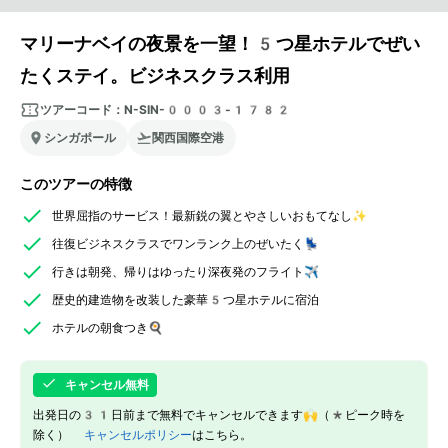
マリーナベイの夜景を一望！5つ星ホテルでぜい
たくステイ。ビジネスクラス利用
ツアーコード：
N-SIN-0003-1782
シンガポール
関西国際空港
このツアーの特徴
世界屈指のサービス！最新鋭の翼とやさしいおもてなし✨
往復ビジネスクラスでワンランク上のぜいたく💺
行きは朝発、帰りはゆったり深夜発のフライト✈️
歴史的建造物を改装した豪華5つ星ホテルに宿泊
ホテルの朝食つき🍳
キャンセル無料
出発日の31日前まで無料でキャンセルできます🙌（*ピーク時を
除く）
キャンセルポリシー
はこちら。