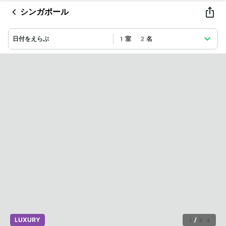
シンガポール
日付をえらぶ
1室 2名
LUXURY
1
/
33