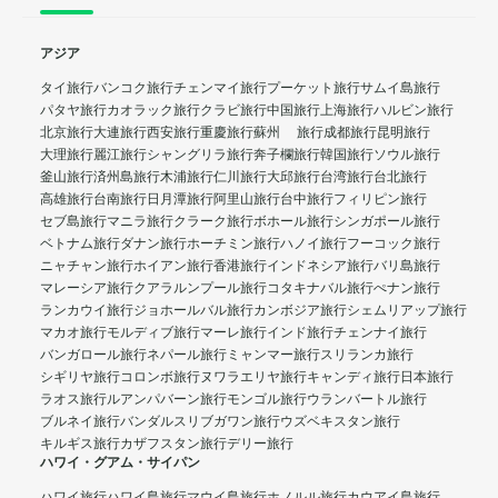
アジア
タイ旅行
バンコク旅行
チェンマイ旅行
プーケット旅行
サムイ島旅行
パタヤ旅行
カオラック旅行
クラビ旅行
中国旅行
上海旅行
ハルビン旅行
北京旅行
大連旅行
西安旅行
重慶旅行
蘇州 旅行
成都旅行
昆明旅行
大理旅行
麗江旅行
シャングリラ旅行
奔子欄旅行
韓国旅行
ソウル旅行
釜山旅行
済州島旅行
木浦旅行
仁川旅行
大邱旅行
台湾旅行
台北旅行
高雄旅行
台南旅行
日月潭旅行
阿里山旅行
台中旅行
フィリピン旅行
セブ島旅行
マニラ旅行
クラーク旅行
ボホール旅行
シンガポール旅行
ベトナム旅行
ダナン旅行
ホーチミン旅行
ハノイ旅行
フーコック旅行
ニャチャン旅行
ホイアン旅行
香港旅行
インドネシア旅行
バリ島旅行
マレーシア旅行
クアラルンプール旅行
コタキナバル旅行
ぺナン旅行
ランカウイ旅行
ジョホールバル旅行
カンボジア旅行
シェムリアップ旅行
マカオ旅行
モルディブ旅行
マーレ旅行
インド旅行
チェンナイ旅行
バンガロール旅行
ネパール旅行
ミャンマー旅行
スリランカ旅行
シギリヤ旅行
コロンボ旅行
ヌワラエリヤ旅行
キャンディ旅行
日本旅行
ラオス旅行
ルアンパバーン旅行
モンゴル旅行
ウランバートル旅行
ブルネイ旅行
バンダルスリブガワン旅行
ウズベキスタン旅行
キルギス旅行
カザフスタン旅行
デリー旅行
ハワイ・グアム・サイパン
ハワイ旅行
ハワイ島旅行
マウイ島旅行
ホノルル旅行
カウアイ島旅行