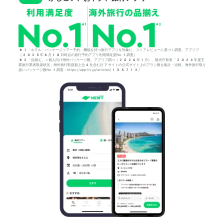
*1「ホテル・パッケージツアー予約」機能を持つ旅行アプリを対象に、ストアレビューに基づく調査。アプリブ
（2025年6月18日時点の旅行予約アプリ利用満足度No.1調査）
*2「品揃え」＝個人向け海外パッケージ数。アプリブ調べ（2026年1月）。観光庁発表「2024年度主
要旅行業者取扱状況」海外旅行取扱額上位4社含む計7サイトの公式サイト上のプラン数を集計・比較。海外旅行取り
扱いパッケージ数No.1調査：https://app-liv.jp/articles/155712/