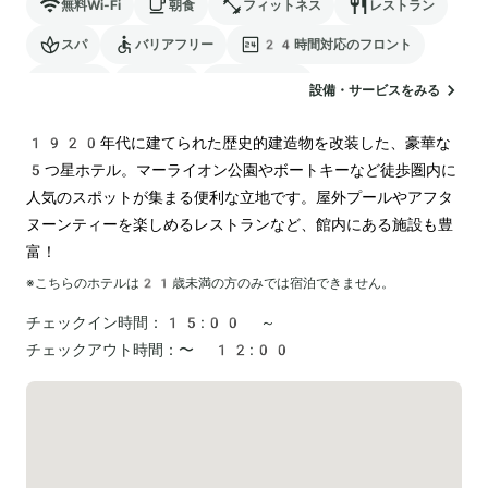
無料Wi-Fi
朝食
フィットネス
レストラン
スパ
バリアフリー
24時間対応のフロント
サウナ
駐車場
ランドリー
設備・サービスをみる
電気自動車の充電スタンド
1920年代に建てられた歴史的建造物を改装した、豪華な
5つ星ホテル。マーライオン公園やボートキーなど徒歩圏内に
人気のスポットが集まる便利な立地です。屋外プールやアフタ
ヌーンティーを楽しめるレストランなど、館内にある施設も豊
富！
※こちらのホテルは
21
歳未満の方のみでは宿泊できません。
チェックイン時間：
15:00 ～
チェックアウト時間：
〜 12:00