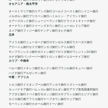
オセアニア・南太平洋
オーストラリア旅行
ケアンズ旅行
ゴールドコースト旅行
シドニー旅行
メルボルン旅行
ブリスベン旅行
ハミルトン・アイランド旅行
エアーズロック旅行
ニュージーランド旅行
クライストチャーチ旅行
オークランド旅行
クイーンズタウン旅行
ニューカレドニア旅行
ヌメア旅行
フィジー旅行
ナンディ旅行
タヒチ旅行
北米
アメリカ旅行
ニューヨーク旅行
ロサンゼルス旅行
ラスベガス旅行
アナハイム旅行
セドナ旅行
シカゴ旅行
シアトル旅行
サンフランシスコ旅行
ボストン旅行
フロリダ旅行
ワシントンDC旅行
カナダ旅行
バンクーバー旅行
トロント旅行
イエローナイフ旅行
カリブ・中南米
ペルー旅行
メキシコ旅行
カンクン旅行
ブラジル旅行
キューバ旅行
ハイチ旅行
アルゼンチン旅行
中東・アフリカ
トルコ旅行
イスタンブール旅行
アンカラ旅行
イズミール旅行
カッパドキア旅行
パムッカレ旅行
ヨルダン旅行
アラブ首長国連邦旅行
アブダビ旅行
ドバイ旅行
モロッコ旅行
カサブランカ旅行
エジプト旅行
カイロ旅行
南アフリカ旅行
ケープタウン旅行
ケニア旅行
モーリシャス旅行
カタール旅行
ドーハ旅行