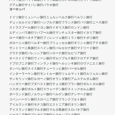
グアム旅行
サイパン旅行
パラオ旅行
ヨーロッパ
ドイツ旅行
ミュンヘン旅行
ニュルンベルク旅行
ベルリン旅行
デュッセルドルフ旅行
ハンブルク旅行
フランス旅行
パリ旅行
ニース旅行
ストラスブール旅行
リヨン旅行
イギリス旅行
ロンドン旅行
エディンバラ旅行
リバプール旅行
マンチェスター旅行
イタリア旅行
ローマ旅行
ベネチア旅行
フィレンツェ旅行
ミラノ旅行
ナポリ旅行
ボローニャ旅行
ベルギー旅行
ブリュッセル旅行
ギリシャ旅行
アテネ旅行
サントリーニ島旅行
スペイン旅行
バルセロナ旅行
マドリード旅行
グラナダ旅行
バレンシア旅行
ジローナ旅行
セビリア旅行
オーストリア旅行
ウィーン旅行
ザルツブルク旅行
クロアチア旅行
ドブロブニク旅行
フィンランド旅行
ヘルシンキ旅行
ロヴァニエミ旅行
タンペレ旅行
スイス旅行
チューリッヒ旅行
バーゼル旅行
インターラーケン旅行
モントルー旅行
ツェルマット旅行
ルツェルン旅行
サンモリッツ旅行
ルガーノ旅行
オランダ旅行
アムステルダム旅行
ハンガリー旅行
ブダペスト旅行
チェコ旅行
プラハ旅行
ポルトガル旅行
リスボン旅行
ポルト旅行
スウェーデン旅行
ストックホルム旅行
ポーランド旅行
ノルウェー旅行
ベルゲン旅行
デンマーク旅行
コペンハーゲン旅行
スロベニア旅行
フランクフルト旅行
アイルランド旅行
モナコ旅行
エストニア旅行
タリン旅行
アイスランド旅行
マルタ旅行
マルタ島旅行
スロバキア旅行
ルーマニア旅行
ブルガリア旅行
ルクセンブルク旅行