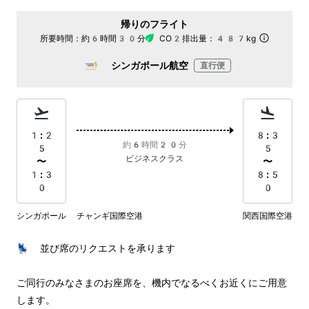
帰りのフライト
所要時間：
約6時間30分
CO2排出量：
487kg
シンガポール航空
直行便
1:2
8:3
約6時間20分
5
5
ビジネスクラス
〜
〜
1:3
8:5
0
0
シンガポール チャンギ国際空港
関西国際空港
💺 並び席のリクエストを承ります

ご同行のみなさまのお座席を、機内でなるべくお近くにご用意
します。
