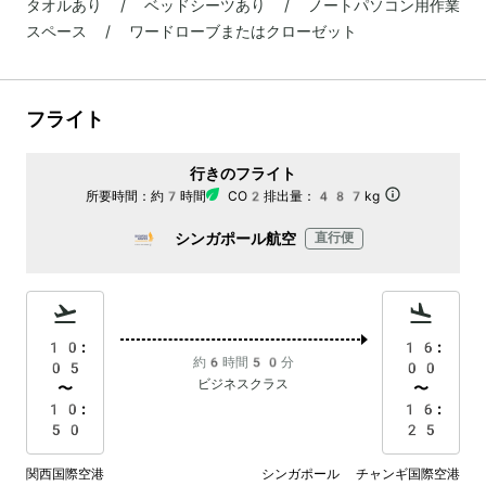
タオルあり / ベッドシーツあり / ノートパソコン用作業
スペース / ワードローブまたはクローゼット
フライト
行きのフライト
所要時間：
約7時間
CO2排出量：
487kg
シンガポール航空
直行便
10:
16:
約6時間50分
05
00
ビジネスクラス
〜
〜
10:
16:
50
25
関西国際空港
シンガポール チャンギ国際空港