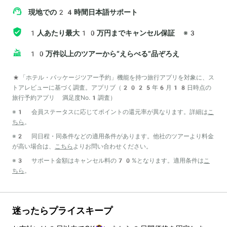
現地での24時間日本語サポート
1人あたり最大10万円までキャンセル保証
※3
10万件以上のツアーから“えらべる”品ぞろえ
*「ホテル・パッケージツアー予約」機能を持つ旅行アプリを対象に、ス
トアレビューに基づく調査。アプリブ（2025年6月18日時点の
旅行予約アプリ 満足度No.1調査）
※1 会員ステータスに応じてポイントの還元率が異なります。詳細は
こ
ちら
。
※2 同日程・同条件などの適用条件があります。他社のツアーより料金
が高い場合は、
こちら
よりお問い合わせください。
※3 サポート金額はキャンセル料の70%となります。適用条件は
こ
ちら
。
迷ったらプライスキープ