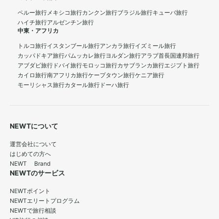
ペルー旅行
メキシコ旅行
カンクン旅行
ブラジル旅行
キューバ旅行
ハイチ旅行
アルゼンチン旅行
中東・アフリカ
トルコ旅行
イスタンブール旅行
アンカラ旅行
イズミール旅行
カッパドキア旅行
パムッカレ旅行
ヨルダン旅行
アラブ首長国連邦旅行
アブダビ旅行
ドバイ旅行
モロッコ旅行
カサブランカ旅行
エジプト旅行
カイロ旅行
南アフリカ旅行
ケープタウン旅行
ケニア旅行
モーリシャス旅行
カタール旅行
ドーハ旅行
NEWTについて
運営会社について
はじめての方へ
NEWT Brand
NEWTのサービス
NEWTポイント
NEWTエリートプログラム
NEWTで旅行相談