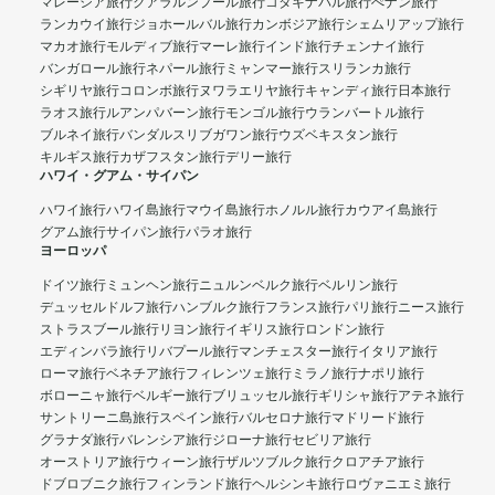
マレーシア旅行
クアラルンプール旅行
コタキナバル旅行
ぺナン旅行
ランカウイ旅行
ジョホールバル旅行
カンボジア旅行
シェムリアップ旅行
マカオ旅行
モルディブ旅行
マーレ旅行
インド旅行
チェンナイ旅行
バンガロール旅行
ネパール旅行
ミャンマー旅行
スリランカ旅行
シギリヤ旅行
コロンボ旅行
ヌワラエリヤ旅行
キャンディ旅行
日本旅行
ラオス旅行
ルアンパバーン旅行
モンゴル旅行
ウランバートル旅行
ブルネイ旅行
バンダルスリブガワン旅行
ウズベキスタン旅行
キルギス旅行
カザフスタン旅行
デリー旅行
ハワイ・グアム・サイパン
ハワイ旅行
ハワイ島旅行
マウイ島旅行
ホノルル旅行
カウアイ島旅行
グアム旅行
サイパン旅行
パラオ旅行
ヨーロッパ
ドイツ旅行
ミュンヘン旅行
ニュルンベルク旅行
ベルリン旅行
デュッセルドルフ旅行
ハンブルク旅行
フランス旅行
パリ旅行
ニース旅行
ストラスブール旅行
リヨン旅行
イギリス旅行
ロンドン旅行
エディンバラ旅行
リバプール旅行
マンチェスター旅行
イタリア旅行
ローマ旅行
ベネチア旅行
フィレンツェ旅行
ミラノ旅行
ナポリ旅行
ボローニャ旅行
ベルギー旅行
ブリュッセル旅行
ギリシャ旅行
アテネ旅行
サントリーニ島旅行
スペイン旅行
バルセロナ旅行
マドリード旅行
グラナダ旅行
バレンシア旅行
ジローナ旅行
セビリア旅行
オーストリア旅行
ウィーン旅行
ザルツブルク旅行
クロアチア旅行
ドブロブニク旅行
フィンランド旅行
ヘルシンキ旅行
ロヴァニエミ旅行