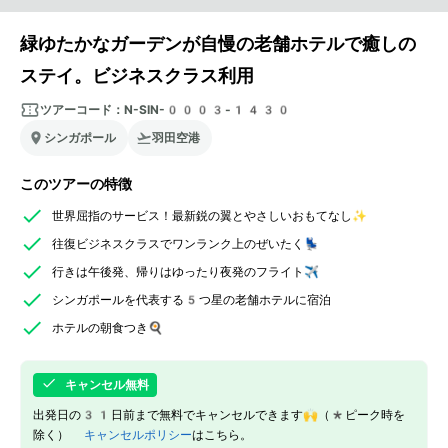
緑ゆたかなガーデンが自慢の老舗ホテルで癒しの
ステイ。ビジネスクラス利用
ツアーコード：
N-SIN-0003-1430
シンガポール
羽田空港
このツアーの特徴
世界屈指のサービス！最新鋭の翼とやさしいおもてなし✨
往復ビジネスクラスでワンランク上のぜいたく💺
行きは午後発、帰りはゆったり夜発のフライト✈️
シンガポールを代表する5つ星の老舗ホテルに宿泊
ホテルの朝食つき🍳
キャンセル無料
出発日の31日前まで無料でキャンセルできます🙌（*ピーク時を
除く）
キャンセルポリシー
はこちら。