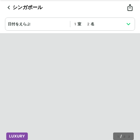
シンガポール
日付をえらぶ
1室 2名
LUXURY
1
/
33