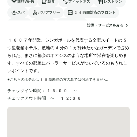
無料Wi-Fi
朝食
フィットネス
レストラン
スパ
バリアフリー
24時間対応のフロント
サウナ
駐車場
ランドリー
設備・サービスをみる
1887年開業、シンガポールを代表する全室スイートの5
つ星老舗ホテル。敷地の4分の1が緑ゆたかなガーデンで占め
られた、まさに都会のオアシスのような場所で滞在を楽しめま
す。すべての部屋にバトラーサービスがついているのもうれし
いポイントです。
※こちらのホテルは
18
歳未満の方のみでは宿泊できません。
チェックイン時間：
15:00 ～
チェックアウト時間：
〜 12:00