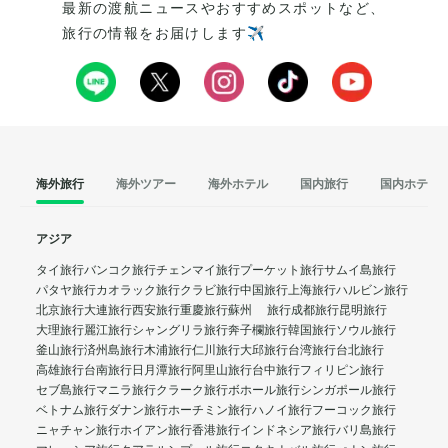
最新の渡航ニュースやおすすめスポットなど、
旅行の情報をお届けします✈️
海外旅行
海外ツアー
海外ホテル
国内旅行
国内ホテル
アジア
タイ旅行
バンコク旅行
チェンマイ旅行
プーケット旅行
サムイ島旅行
パタヤ旅行
カオラック旅行
クラビ旅行
中国旅行
上海旅行
ハルビン旅行
北京旅行
大連旅行
西安旅行
重慶旅行
蘇州 旅行
成都旅行
昆明旅行
大理旅行
麗江旅行
シャングリラ旅行
奔子欄旅行
韓国旅行
ソウル旅行
釜山旅行
済州島旅行
木浦旅行
仁川旅行
大邱旅行
台湾旅行
台北旅行
高雄旅行
台南旅行
日月潭旅行
阿里山旅行
台中旅行
フィリピン旅行
セブ島旅行
マニラ旅行
クラーク旅行
ボホール旅行
シンガポール旅行
ベトナム旅行
ダナン旅行
ホーチミン旅行
ハノイ旅行
フーコック旅行
ニャチャン旅行
ホイアン旅行
香港旅行
インドネシア旅行
バリ島旅行