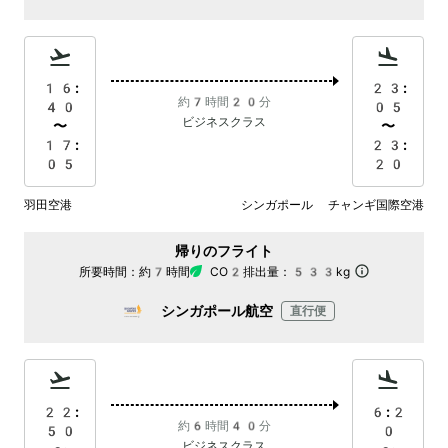
16:
23:
約7時間20分
40
05
ビジネスクラス
〜
〜
17:
23:
05
20
羽田空港
シンガポール チャンギ国際空港
帰りのフライト
所要時間：
約7時間
CO2排出量：
533kg
シンガポール航空
直行便
22:
6:2
約6時間40分
50
0
ビジネスクラス