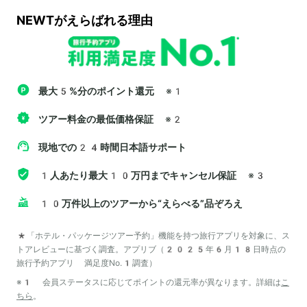
NEWTがえらばれる理由
最大5%分のポイント還元
※1
ツアー料金の最低価格保証
※2
現地での24時間日本語サポート
1人あたり最大10万円までキャンセル保証
※3
10万件以上のツアーから“えらべる”品ぞろえ
*「ホテル・パッケージツアー予約」機能を持つ旅行アプリを対象に、ス
トアレビューに基づく調査。アプリブ（2025年6月18日時点の
旅行予約アプリ 満足度No.1調査）
※1 会員ステータスに応じてポイントの還元率が異なります。詳細は
こ
ちら
。