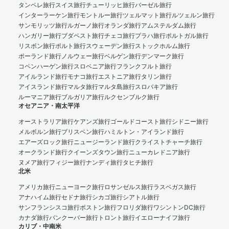
タンペレ旅行
スイス旅行
チューリッヒ旅行
バーゼル旅行
インターラーケン旅行
モントルー旅行
ツェルマット旅行
ルツェルン旅行
サンモリッツ旅行
ルガーノ旅行
オランダ旅行
アムステルダム旅行
ハンガリー旅行
ブダペスト旅行
チェコ旅行
プラハ旅行
ポルトガル旅行
リスボン旅行
ポルト旅行
スウェーデン旅行
ストックホルム旅行
ポーランド旅行
ノルウェー旅行
ベルゲン旅行
デンマーク旅行
コペンハーゲン旅行
スロベニア旅行
フランクフルト旅行
アイルランド旅行
モナコ旅行
エストニア旅行
タリン旅行
アイスランド旅行
マルタ旅行
マルタ島旅行
スロバキア旅行
ルーマニア旅行
ブルガリア旅行
ルクセンブルク旅行
オセアニア・南太平洋
オーストラリア旅行
ケアンズ旅行
ゴールドコースト旅行
シドニー旅行
メルボルン旅行
ブリスベン旅行
ハミルトン・アイランド旅行
エアーズロック旅行
ニュージーランド旅行
クライストチャーチ旅行
オークランド旅行
クイーンズタウン旅行
ニューカレドニア旅行
ヌメア旅行
フィジー旅行
ナンディ旅行
タヒチ旅行
北米
アメリカ旅行
ニューヨーク旅行
ロサンゼルス旅行
ラスベガス旅行
アナハイム旅行
セドナ旅行
シカゴ旅行
シアトル旅行
サンフランシスコ旅行
ボストン旅行
フロリダ旅行
ワシントンDC旅行
カナダ旅行
バンクーバー旅行
トロント旅行
イエローナイフ旅行
カリブ・中南米