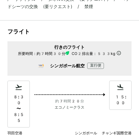
ドシーツの交換 (要リクエスト) / 禁煙
フライト
行きのフライト
所要時間：
約7時間30分
CO2排出量：
533kg
シンガポール航空
直行便
8:3
15:
約7時間20分
0
00
エコノミークラス
〜
8:5
5
羽田空港
シンガポール チャンギ国際空港