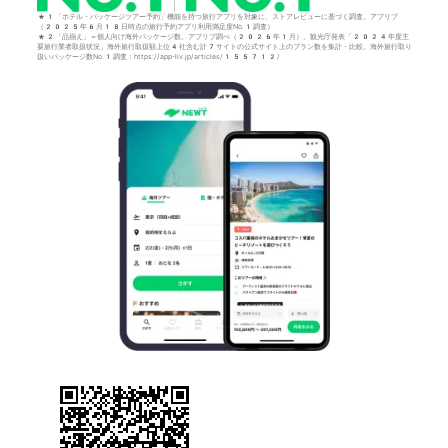
*1「ホテル・パッケージツアー予約」機能を持つ旅行アプリを対象に、ストアレビューに基づく調査。アプリブ
（2025年6月18日時点の旅行予約アプリ利用満足度No.1調査）
*2「品揃え」＝個人向け海外パッケージ数。アプリブ調べ（2026年1月）。観光庁発表「2024年度主
要旅行業者取扱状況」海外旅行取扱額上位4社含む計7サイトの公式サイト上のプラン数を集計・比較。海外旅行取り
扱いパッケージ数No.1調査：https://app-liv.jp/articles/155712/