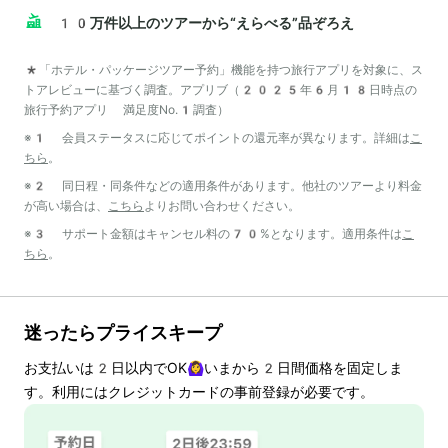
10万件以上のツアーから“えらべる”品ぞろえ
*「ホテル・パッケージツアー予約」機能を持つ旅行アプリを対象に、ス
トアレビューに基づく調査。アプリブ（2025年6月18日時点の
旅行予約アプリ 満足度No.1調査）
※1 会員ステータスに応じてポイントの還元率が異なります。詳細は
こ
ちら
。
※2 同日程・同条件などの適用条件があります。他社のツアーより料金
が高い場合は、
こちら
よりお問い合わせください。
※3 サポート金額はキャンセル料の70%となります。適用条件は
こ
ちら
。
迷ったらプライスキープ
お支払いは
2
日以内でOK🙆‍♀️いまから
2
日間価格を固定しま
す。利用にはクレジットカードの事前登録が必要です。