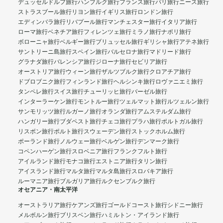
デュッセルドルフ旅行
ハンブルク旅行
フランス旅行
パリ旅行
ニース旅行
ストラスブール旅行
リヨン旅行
イギリス旅行
ロンドン旅行
エディンバラ旅行
リバプール旅行
マンチェスター旅行
イタリア旅行
ローマ旅行
ベネチア旅行
フィレンツェ旅行
ミラノ旅行
ナポリ旅行
ボローニャ旅行
ベルギー旅行
ブリュッセル旅行
ギリシャ旅行
アテネ旅行
サントリーニ島旅行
スペイン旅行
バルセロナ旅行
マドリード旅行
グラナダ旅行
バレンシア旅行
ジローナ旅行
セビリア旅行
オーストリア旅行
ウィーン旅行
ザルツブルク旅行
クロアチア旅行
ドブロブニク旅行
フィンランド旅行
ヘルシンキ旅行
ロヴァニエミ旅行
タンペレ旅行
スイス旅行
チューリッヒ旅行
バーゼル旅行
インターラーケン旅行
モントルー旅行
ツェルマット旅行
ルツェルン旅行
サンモリッツ旅行
ルガーノ旅行
オランダ旅行
アムステルダム旅行
ハンガリー旅行
ブダペスト旅行
チェコ旅行
プラハ旅行
ポルトガル旅行
リスボン旅行
ポルト旅行
スウェーデン旅行
ストックホルム旅行
ポーランド旅行
ノルウェー旅行
ベルゲン旅行
デンマーク旅行
コペンハーゲン旅行
スロベニア旅行
フランクフルト旅行
アイルランド旅行
モナコ旅行
エストニア旅行
タリン旅行
アイスランド旅行
マルタ旅行
マルタ島旅行
スロバキア旅行
ルーマニア旅行
ブルガリア旅行
ルクセンブルク旅行
オセアニア・南太平洋
オーストラリア旅行
ケアンズ旅行
ゴールドコースト旅行
シドニー旅行
メルボルン旅行
ブリスベン旅行
ハミルトン・アイランド旅行