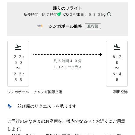
帰りのフライト
所要時間：
約7時間
CO2排出量：
533kg
シンガポール航空
直行便
22:
6:2
約6時間40分
50
0
エコノミークラス
〜
〜
22:
6:4
55
5
シンガポール チャンギ国際空港
羽田空港
💺 並び席のリクエストを承ります

ご同行のみなさまのお座席を、機内でなるべくお近くにご用意
します。
