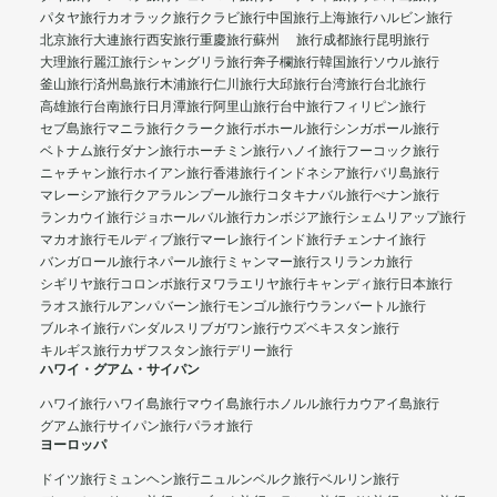
パタヤ旅行
カオラック旅行
クラビ旅行
中国旅行
上海旅行
ハルビン旅行
北京旅行
大連旅行
西安旅行
重慶旅行
蘇州 旅行
成都旅行
昆明旅行
大理旅行
麗江旅行
シャングリラ旅行
奔子欄旅行
韓国旅行
ソウル旅行
釜山旅行
済州島旅行
木浦旅行
仁川旅行
大邱旅行
台湾旅行
台北旅行
高雄旅行
台南旅行
日月潭旅行
阿里山旅行
台中旅行
フィリピン旅行
セブ島旅行
マニラ旅行
クラーク旅行
ボホール旅行
シンガポール旅行
ベトナム旅行
ダナン旅行
ホーチミン旅行
ハノイ旅行
フーコック旅行
ニャチャン旅行
ホイアン旅行
香港旅行
インドネシア旅行
バリ島旅行
マレーシア旅行
クアラルンプール旅行
コタキナバル旅行
ぺナン旅行
ランカウイ旅行
ジョホールバル旅行
カンボジア旅行
シェムリアップ旅行
マカオ旅行
モルディブ旅行
マーレ旅行
インド旅行
チェンナイ旅行
バンガロール旅行
ネパール旅行
ミャンマー旅行
スリランカ旅行
シギリヤ旅行
コロンボ旅行
ヌワラエリヤ旅行
キャンディ旅行
日本旅行
ラオス旅行
ルアンパバーン旅行
モンゴル旅行
ウランバートル旅行
ブルネイ旅行
バンダルスリブガワン旅行
ウズベキスタン旅行
キルギス旅行
カザフスタン旅行
デリー旅行
ハワイ・グアム・サイパン
ハワイ旅行
ハワイ島旅行
マウイ島旅行
ホノルル旅行
カウアイ島旅行
グアム旅行
サイパン旅行
パラオ旅行
ヨーロッパ
ドイツ旅行
ミュンヘン旅行
ニュルンベルク旅行
ベルリン旅行