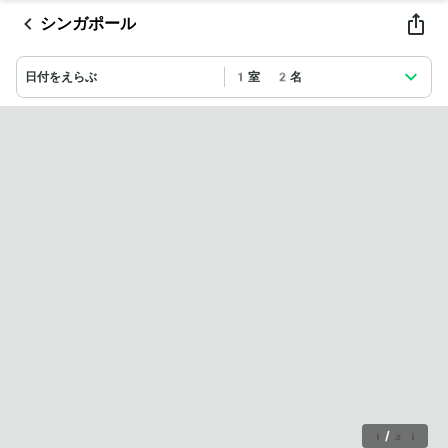
シンガポール
日付をえらぶ
1室 2名
1
/
31