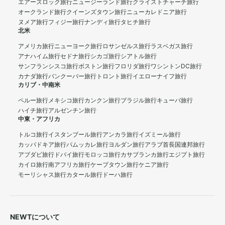
エアーズロック旅行
ニュージーランド旅行
クライストチャーチ旅行
オークランド旅行
クイーンズタウン旅行
ニューカレドニア旅行
ヌメア旅行
フィジー旅行
ナンディ旅行
タヒチ旅行
北米
アメリカ旅行
ニューヨーク旅行
ロサンゼルス旅行
ラスベガス旅行
アナハイム旅行
セドナ旅行
シカゴ旅行
シアトル旅行
サンフランシスコ旅行
ボストン旅行
フロリダ旅行
ワシントンDC旅行
カナダ旅行
バンクーバー旅行
トロント旅行
イエローナイフ旅行
カリブ・中南米
ペルー旅行
メキシコ旅行
カンクン旅行
ブラジル旅行
キューバ旅行
ハイチ旅行
アルゼンチン旅行
中東・アフリカ
トルコ旅行
イスタンブール旅行
アンカラ旅行
イズミール旅行
カッパドキア旅行
パムッカレ旅行
ヨルダン旅行
アラブ首長国連邦旅行
アブダビ旅行
ドバイ旅行
モロッコ旅行
カサブランカ旅行
エジプト旅行
カイロ旅行
南アフリカ旅行
ケープタウン旅行
ケニア旅行
モーリシャス旅行
カタール旅行
ドーハ旅行
NEWTについて