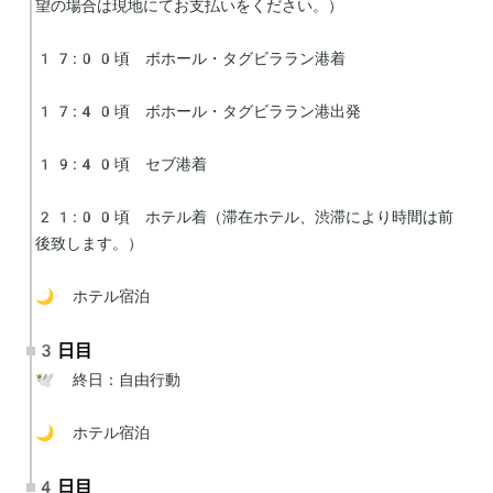
望の場合は現地にてお支払いをください。）

17:00頃　ボホール・タグビララン港着

17:40頃　ボホール・タグビララン港出発

19:40頃　セブ港着

21:00頃　ホテル着（滞在ホテル、渋滞により時間は前
後致します。）

🌙 ホテル宿泊
3日目
🕊 終日：自由行動

🌙 ホテル宿泊
4日目