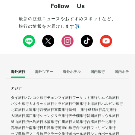
Follow Us
最新の渡航ニュースやおすすめスポットなど、
旅行の情報をお届けします✈️
海外旅行
海外ツアー
海外ホテル
国内旅行
国内ホテル
アジア
タイ旅行
バンコク旅行
チェンマイ旅行
プーケット旅行
サムイ島旅行
パタヤ旅行
カオラック旅行
クラビ旅行
中国旅行
上海旅行
ハルビン旅行
北京旅行
大連旅行
西安旅行
重慶旅行
蘇州 旅行
成都旅行
昆明旅行
大理旅行
麗江旅行
シャングリラ旅行
奔子欄旅行
韓国旅行
ソウル旅行
釜山旅行
済州島旅行
木浦旅行
仁川旅行
大邱旅行
台湾旅行
台北旅行
高雄旅行
台南旅行
日月潭旅行
阿里山旅行
台中旅行
フィリピン旅行
セブ島旅行
マニラ旅行
クラーク旅行
ボホール旅行
シンガポール旅行