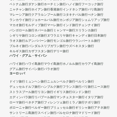
ベトナム旅行
ダナン旅行
ホーチミン旅行
ハノイ旅行
フーコック旅行
ニャチャン旅行
ホイアン旅行
香港旅行
インドネシア旅行
バリ島旅行
マレーシア旅行
クアラルンプール旅行
コタキナバル旅行
ぺナン旅行
ランカウイ旅行
ジョホールバル旅行
カンボジア旅行
シェムリアップ旅行
マカオ旅行
モルディブ旅行
マーレ旅行
インド旅行
チェンナイ旅行
バンガロール旅行
ネパール旅行
ミャンマー旅行
スリランカ旅行
シギリヤ旅行
コロンボ旅行
ヌワラエリヤ旅行
キャンディ旅行
日本旅行
ラオス旅行
ルアンパバーン旅行
モンゴル旅行
ウランバートル旅行
ブルネイ旅行
バンダルスリブガワン旅行
ウズベキスタン旅行
キルギス旅行
カザフスタン旅行
デリー旅行
ハワイ・グアム・サイパン
ハワイ旅行
ハワイ島旅行
マウイ島旅行
ホノルル旅行
カウアイ島旅行
グアム旅行
サイパン旅行
パラオ旅行
ヨーロッパ
ドイツ旅行
ミュンヘン旅行
ニュルンベルク旅行
ベルリン旅行
デュッセルドルフ旅行
ハンブルク旅行
フランス旅行
パリ旅行
ニース旅行
ストラスブール旅行
リヨン旅行
イギリス旅行
ロンドン旅行
エディンバラ旅行
リバプール旅行
マンチェスター旅行
イタリア旅行
ローマ旅行
ベネチア旅行
フィレンツェ旅行
ミラノ旅行
ナポリ旅行
ボローニャ旅行
ベルギー旅行
ブリュッセル旅行
ギリシャ旅行
アテネ旅行
サントリーニ島旅行
スペイン旅行
バルセロナ旅行
マドリード旅行