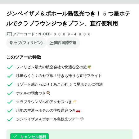
ジンベイザメ＆ボホール島観光つき！5つ星ホテ
ルでクラブラウンジつきプラン、直行便利用
ツアーコード：
N-CEB-0009-4806
セブ(フィリピン)
関西国際空港
このツアーの特徴
フィリピン最大の航空会社で快適な空の旅🌴
移動らくらくのセブ旅！行きも帰りも直行フライト
リゾート感たっぷり！あこがれ5つ星ホテルに宿泊
ホテルの朝食つき🍳
クラブラウンジへのアクセスつき🥂
現地の空港〜ホテルの往復送迎つき🚗
ジンベイザメ＆ボホール島観光ツアー🦈
キャンセル無料