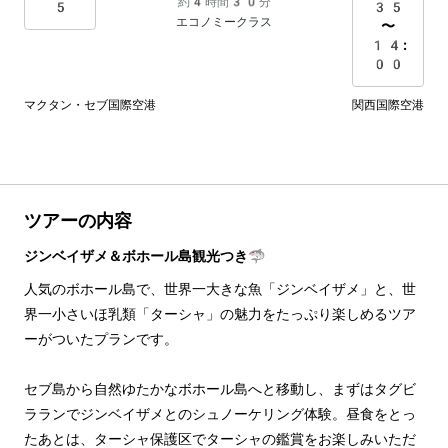
約4時間30分
5
35
エコノミークラス
〜
14:
00
マクタン・セブ国際空港
関西国際空港
ツアーの内容
ジンベイザメ＆ボホール島観光つき🦈
人気のボホール島で、世界一大きな魚「ジンベイザメ」と、世
界一小さいほ乳類「ターシャ」の魅力をたっぷり楽しめるツア
ーがついたプランです。
セブ島から自然ゆたかなボホール島へと移動し、まずはタグビ
ラランでジンベイザメとのシュノーケリング体験。昼食をとっ
たあとは、ターシャ保護区でターシャの鑑賞をお楽しみいただ