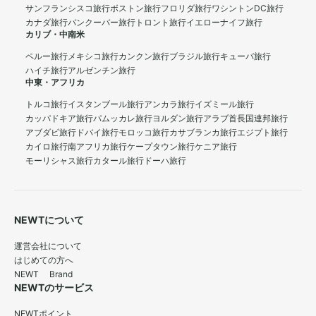
サンフランシスコ旅行
ボストン旅行
フロリダ旅行
ワシントンDC旅行
カナダ旅行
バンクーバー旅行
トロント旅行
イエローナイフ旅行
カリブ・中南米
ペルー旅行
メキシコ旅行
カンクン旅行
ブラジル旅行
キューバ旅行
ハイチ旅行
アルゼンチン旅行
中東・アフリカ
トルコ旅行
イスタンブール旅行
アンカラ旅行
イズミール旅行
カッパドキア旅行
パムッカレ旅行
ヨルダン旅行
アラブ首長国連邦旅行
アブダビ旅行
ドバイ旅行
モロッコ旅行
カサブランカ旅行
エジプト旅行
カイロ旅行
南アフリカ旅行
ケープタウン旅行
ケニア旅行
モーリシャス旅行
カタール旅行
ドーハ旅行
NEWTについて
運営会社について
はじめての方へ
NEWT Brand
NEWTのサービス
NEWTポイント