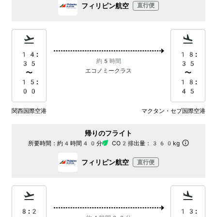
フィリピン航空
直行便
14:
18:
約5時間
35
35
エコノミークラス
〜
〜
15:
18:
00
45
関西国際空港
マクタン・セブ国際空港
帰りのフライト
所要時間：
約4時間40分
CO2排出量：
360kg
フィリピン航空
直行便
8:2
13: