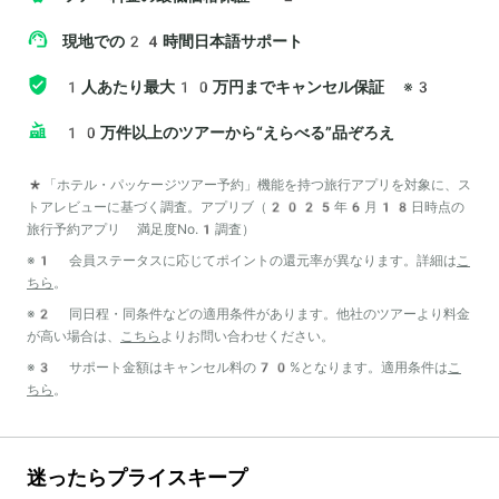
現地での24時間日本語サポート
1人あたり最大10万円までキャンセル保証
※3
10万件以上のツアーから“えらべる”品ぞろえ
*「ホテル・パッケージツアー予約」機能を持つ旅行アプリを対象に、ス
トアレビューに基づく調査。アプリブ（2025年6月18日時点の
旅行予約アプリ 満足度No.1調査）
※1 会員ステータスに応じてポイントの還元率が異なります。詳細は
こ
ちら
。
※2 同日程・同条件などの適用条件があります。他社のツアーより料金
が高い場合は、
こちら
よりお問い合わせください。
※3 サポート金額はキャンセル料の70%となります。適用条件は
こ
ちら
。
迷ったらプライスキープ