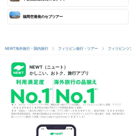
福岡空港発のセブツアー
NEWT海外旅行・国内旅行
フィリピン旅行・ツアー
フィリピンツア
NEWT（ニュート）
かしこい、おトク、旅行アプリ
*1「ホテル・パッケージツアー予約」機能を持つ旅行アプリを対象に、ストアレビューに基づく調査。アプリブ
（2025年6月18日時点の旅行予約アプリ利用満足度No.1調査）
*2「品揃え」＝個人向け海外パッケージ数。アプリブ調べ（2026年1月）。観光庁発表「2024年度主
要旅行業者取扱状況」海外旅行取扱額上位4社含む計7サイトの公式サイト上のプラン数を集計・比較。海外旅行取り
扱いパッケージ数No.1調査：https://app-liv.jp/articles/155712/