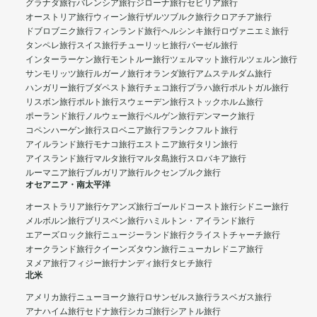
グラナダ旅行
バレンシア旅行
ジローナ旅行
セビリア旅行
オーストリア旅行
ウィーン旅行
ザルツブルク旅行
クロアチア旅行
ドブロブニク旅行
フィンランド旅行
ヘルシンキ旅行
ロヴァニエミ旅行
タンペレ旅行
スイス旅行
チューリッヒ旅行
バーゼル旅行
インターラーケン旅行
モントルー旅行
ツェルマット旅行
ルツェルン旅行
サンモリッツ旅行
ルガーノ旅行
オランダ旅行
アムステルダム旅行
ハンガリー旅行
ブダペスト旅行
チェコ旅行
プラハ旅行
ポルトガル旅行
リスボン旅行
ポルト旅行
スウェーデン旅行
ストックホルム旅行
ポーランド旅行
ノルウェー旅行
ベルゲン旅行
デンマーク旅行
コペンハーゲン旅行
スロベニア旅行
フランクフルト旅行
アイルランド旅行
モナコ旅行
エストニア旅行
タリン旅行
アイスランド旅行
マルタ旅行
マルタ島旅行
スロバキア旅行
ルーマニア旅行
ブルガリア旅行
ルクセンブルク旅行
オセアニア・南太平洋
オーストラリア旅行
ケアンズ旅行
ゴールドコースト旅行
シドニー旅行
メルボルン旅行
ブリスベン旅行
ハミルトン・アイランド旅行
エアーズロック旅行
ニュージーランド旅行
クライストチャーチ旅行
オークランド旅行
クイーンズタウン旅行
ニューカレドニア旅行
ヌメア旅行
フィジー旅行
ナンディ旅行
タヒチ旅行
北米
アメリカ旅行
ニューヨーク旅行
ロサンゼルス旅行
ラスベガス旅行
アナハイム旅行
セドナ旅行
シカゴ旅行
シアトル旅行