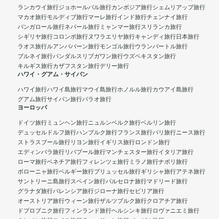
ランカウイ旅行
ジョホールバル旅行
カンボジア旅行
シェムリアップ旅行
マカオ旅行
モルディブ旅行
マーレ旅行
インド旅行
チェンナイ旅行
バンガロール旅行
ネパール旅行
ミャンマー旅行
スリランカ旅行
シギリヤ旅行
コロンボ旅行
ヌワラエリヤ旅行
キャンディ旅行
日本旅行
ラオス旅行
ルアンパバーン旅行
モンゴル旅行
ウランバートル旅行
ブルネイ旅行
バンダルスリブガワン旅行
ウズベキスタン旅行
キルギス旅行
カザフスタン旅行
デリー旅行
ハワイ・グアム・サイパン
ハワイ旅行
ハワイ島旅行
マウイ島旅行
ホノルル旅行
カウアイ島旅行
グアム旅行
サイパン旅行
パラオ旅行
ヨーロッパ
ドイツ旅行
ミュンヘン旅行
ニュルンベルク旅行
ベルリン旅行
デュッセルドルフ旅行
ハンブルク旅行
フランス旅行
パリ旅行
ニース旅行
ストラスブール旅行
リヨン旅行
イギリス旅行
ロンドン旅行
エディンバラ旅行
リバプール旅行
マンチェスター旅行
イタリア旅行
ローマ旅行
ベネチア旅行
フィレンツェ旅行
ミラノ旅行
ナポリ旅行
ボローニャ旅行
ベルギー旅行
ブリュッセル旅行
ギリシャ旅行
アテネ旅行
サントリーニ島旅行
スペイン旅行
バルセロナ旅行
マドリード旅行
グラナダ旅行
バレンシア旅行
ジローナ旅行
セビリア旅行
オーストリア旅行
ウィーン旅行
ザルツブルク旅行
クロアチア旅行
ドブロブニク旅行
フィンランド旅行
ヘルシンキ旅行
ロヴァニエミ旅行