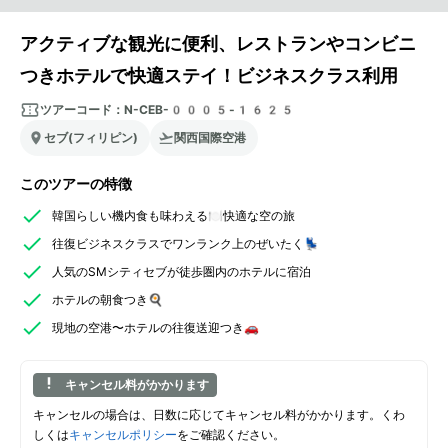
アクティブな観光に便利、レストランやコンビニ
つきホテルで快適ステイ！ビジネスクラス利用
ツアーコード：
N-CEB-0005-1625
セブ(フィリピン)
関西国際空港
このツアーの特徴
韓国らしい機内食も味わえる🍽️快適な空の旅
往復ビジネスクラスでワンランク上のぜいたく💺
人気のSMシティセブが徒歩圏内のホテルに宿泊
ホテルの朝食つき🍳
現地の空港〜ホテルの往復送迎つき🚗
キャンセル料がかかります
キャンセルの場合は、日数に応じてキャンセル料がかかります。くわ
しくは
キャンセルポリシー
をご確認ください。