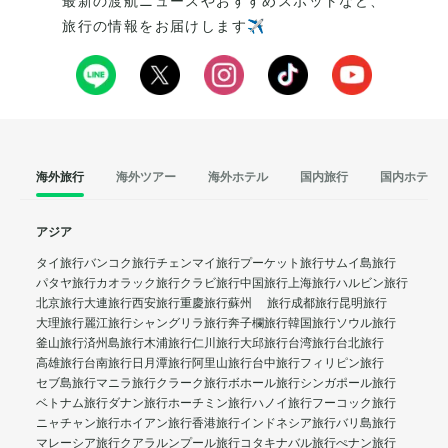
最新の渡航ニュースやおすすめスポットなど、
旅行の情報をお届けします✈️
海外旅行
海外ツアー
海外ホテル
国内旅行
国内ホテル
アジア
タイ旅行
バンコク旅行
チェンマイ旅行
プーケット旅行
サムイ島旅行
パタヤ旅行
カオラック旅行
クラビ旅行
中国旅行
上海旅行
ハルビン旅行
北京旅行
大連旅行
西安旅行
重慶旅行
蘇州 旅行
成都旅行
昆明旅行
大理旅行
麗江旅行
シャングリラ旅行
奔子欄旅行
韓国旅行
ソウル旅行
釜山旅行
済州島旅行
木浦旅行
仁川旅行
大邱旅行
台湾旅行
台北旅行
高雄旅行
台南旅行
日月潭旅行
阿里山旅行
台中旅行
フィリピン旅行
セブ島旅行
マニラ旅行
クラーク旅行
ボホール旅行
シンガポール旅行
ベトナム旅行
ダナン旅行
ホーチミン旅行
ハノイ旅行
フーコック旅行
ニャチャン旅行
ホイアン旅行
香港旅行
インドネシア旅行
バリ島旅行
マレーシア旅行
クアラルンプール旅行
コタキナバル旅行
ぺナン旅行