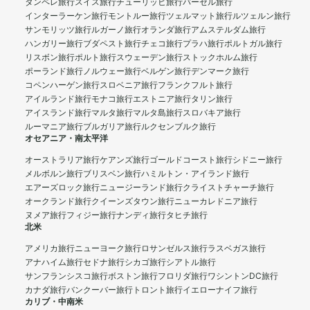
タンペレ旅行
スイス旅行
チューリッヒ旅行
バーゼル旅行
インターラーケン旅行
モントルー旅行
ツェルマット旅行
ルツェルン旅行
サンモリッツ旅行
ルガーノ旅行
オランダ旅行
アムステルダム旅行
ハンガリー旅行
ブダペスト旅行
チェコ旅行
プラハ旅行
ポルトガル旅行
リスボン旅行
ポルト旅行
スウェーデン旅行
ストックホルム旅行
ポーランド旅行
ノルウェー旅行
ベルゲン旅行
デンマーク旅行
コペンハーゲン旅行
スロベニア旅行
フランクフルト旅行
アイルランド旅行
モナコ旅行
エストニア旅行
タリン旅行
アイスランド旅行
マルタ旅行
マルタ島旅行
スロバキア旅行
ルーマニア旅行
ブルガリア旅行
ルクセンブルク旅行
オセアニア・南太平洋
オーストラリア旅行
ケアンズ旅行
ゴールドコースト旅行
シドニー旅行
メルボルン旅行
ブリスベン旅行
ハミルトン・アイランド旅行
エアーズロック旅行
ニュージーランド旅行
クライストチャーチ旅行
オークランド旅行
クイーンズタウン旅行
ニューカレドニア旅行
ヌメア旅行
フィジー旅行
ナンディ旅行
タヒチ旅行
北米
アメリカ旅行
ニューヨーク旅行
ロサンゼルス旅行
ラスベガス旅行
アナハイム旅行
セドナ旅行
シカゴ旅行
シアトル旅行
サンフランシスコ旅行
ボストン旅行
フロリダ旅行
ワシントンDC旅行
カナダ旅行
バンクーバー旅行
トロント旅行
イエローナイフ旅行
カリブ・中南米