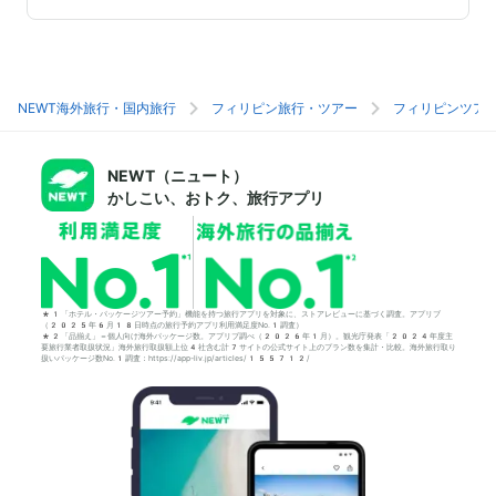
NEWT海外旅行・国内旅行
フィリピン旅行・ツアー
フィリピンツア
NEWT（ニュート）
かしこい、おトク、旅行アプリ
*1「ホテル・パッケージツアー予約」機能を持つ旅行アプリを対象に、ストアレビューに基づく調査。アプリブ
（2025年6月18日時点の旅行予約アプリ利用満足度No.1調査）
*2「品揃え」＝個人向け海外パッケージ数。アプリブ調べ（2026年1月）。観光庁発表「2024年度主
要旅行業者取扱状況」海外旅行取扱額上位4社含む計7サイトの公式サイト上のプラン数を集計・比較。海外旅行取り
扱いパッケージ数No.1調査：https://app-liv.jp/articles/155712/