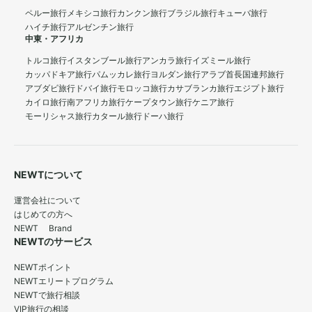
ペルー旅行
メキシコ旅行
カンクン旅行
ブラジル旅行
キューバ旅行
ハイチ旅行
アルゼンチン旅行
中東・アフリカ
トルコ旅行
イスタンブール旅行
アンカラ旅行
イズミール旅行
カッパドキア旅行
パムッカレ旅行
ヨルダン旅行
アラブ首長国連邦旅行
アブダビ旅行
ドバイ旅行
モロッコ旅行
カサブランカ旅行
エジプト旅行
カイロ旅行
南アフリカ旅行
ケープタウン旅行
ケニア旅行
モーリシャス旅行
カタール旅行
ドーハ旅行
NEWTについて
運営会社について
はじめての方へ
NEWT Brand
NEWTのサービス
NEWTポイント
NEWTエリートプログラム
NEWTで旅行相談
VIP旅行の相談