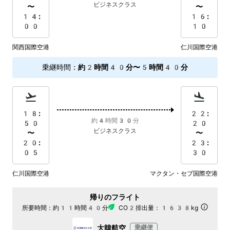
ビジネスクラス
〜
〜
14:
16:
00
10
関西国際空港
仁川国際空港
乗継時間
：
約2時間40分〜5時間40分
18:
22:
約4時間30分
50
20
ビジネスクラス
〜
〜
20:
23:
05
30
仁川国際空港
マクタン・セブ国際空港
帰りのフライト
所要時間：
約11時間40分
CO2排出量：
1638kg
大韓航空
乗継便