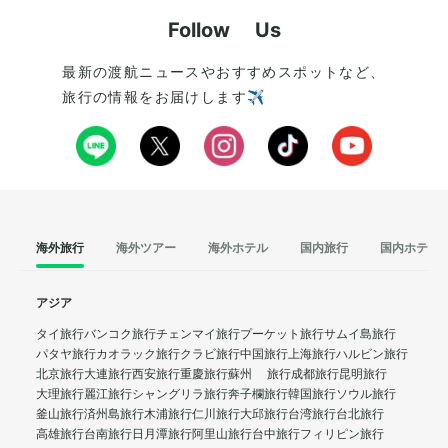
Follow Us
最新の渡航ニュースやおすすめスポットなど、
旅行の情報をお届けします✈️
海外旅行
海外ツアー
海外ホテル
国内旅行
国内ホテル
アジア
タイ旅行
バンコク旅行
チェンマイ旅行
プーケット旅行
サムイ島旅行
パタヤ旅行
カオラック旅行
クラビ旅行
中国旅行
上海旅行
ハルビン旅行
北京旅行
大連旅行
西安旅行
重慶旅行
蘇州 旅行
成都旅行
昆明旅行
大理旅行
麗江旅行
シャングリラ旅行
奔子欄旅行
韓国旅行
ソウル旅行
釜山旅行
済州島旅行
木浦旅行
仁川旅行
大邱旅行
台湾旅行
台北旅行
高雄旅行
台南旅行
日月潭旅行
阿里山旅行
台中旅行
フィリピン旅行