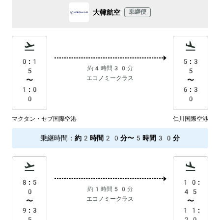
大韓航空
乗継便
0:1
5:3
約4時間30分
5
5
エコノミークラス
〜
〜
1:0
6:3
0
0
マクタン・セブ国際空港
仁川国際空港
乗継時間
：
約2時間20分〜5時間30分
8:5
10:
約1時間50分
0
45
エコノミークラス
〜
〜
9:3
11:
5
20