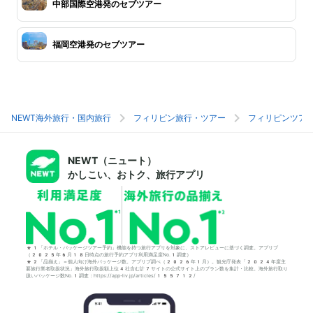
中部国際空港発のセブツアー
福岡空港発のセブツアー
NEWT海外旅行・国内旅行
フィリピン旅行・ツアー
フィリピンツア
NEWT（ニュート）
かしこい、おトク、旅行アプリ
*1「ホテル・パッケージツアー予約」機能を持つ旅行アプリを対象に、ストアレビューに基づく調査。アプリブ
（2025年6月18日時点の旅行予約アプリ利用満足度No.1調査）
*2「品揃え」＝個人向け海外パッケージ数。アプリブ調べ（2026年1月）。観光庁発表「2024年度主
要旅行業者取扱状況」海外旅行取扱額上位4社含む計7サイトの公式サイト上のプラン数を集計・比較。海外旅行取り
扱いパッケージ数No.1調査：https://app-liv.jp/articles/155712/