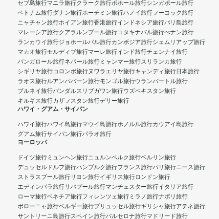
セブ島旅行
マニラ旅行
クラーク旅行
ボホール旅行
シンガポール旅行
ベトナム旅行
ダナン旅行
ホーチミン旅行
ハノイ旅行
フーコック旅行
ニャチャン旅行
ホイアン旅行
香港旅行
インドネシア旅行
バリ島旅行
マレーシア旅行
クアラルンプール旅行
コタキナバル旅行
ぺナン旅行
ランカウイ旅行
ジョホールバル旅行
カンボジア旅行
シェムリアップ旅行
マカオ旅行
モルディブ旅行
マーレ旅行
インド旅行
チェンナイ旅行
バンガロール旅行
ネパール旅行
ミャンマー旅行
スリランカ旅行
シギリヤ旅行
コロンボ旅行
ヌワラエリヤ旅行
キャンディ旅行
日本旅行
ラオス旅行
ルアンパバーン旅行
モンゴル旅行
ウランバートル旅行
ブルネイ旅行
バンダルスリブガワン旅行
ウズベキスタン旅行
キルギス旅行
カザフスタン旅行
デリー旅行
ハワイ・グアム・サイパン
ハワイ旅行
ハワイ島旅行
マウイ島旅行
ホノルル旅行
カウアイ島旅行
グアム旅行
サイパン旅行
パラオ旅行
ヨーロッパ
ドイツ旅行
ミュンヘン旅行
ニュルンベルク旅行
ベルリン旅行
デュッセルドルフ旅行
ハンブルク旅行
フランス旅行
パリ旅行
ニース旅行
ストラスブール旅行
リヨン旅行
イギリス旅行
ロンドン旅行
エディンバラ旅行
リバプール旅行
マンチェスター旅行
イタリア旅行
ローマ旅行
ベネチア旅行
フィレンツェ旅行
ミラノ旅行
ナポリ旅行
ボローニャ旅行
ベルギー旅行
ブリュッセル旅行
ギリシャ旅行
アテネ旅行
サントリーニ島旅行
スペイン旅行
バルセロナ旅行
マドリード旅行