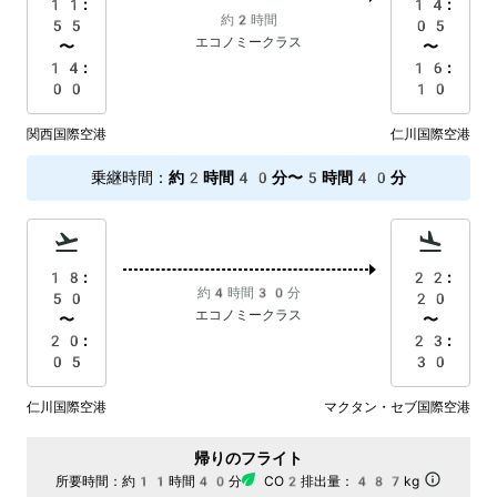
11:
14:
約2時間
55
05
エコノミークラス
〜
〜
14:
16:
00
10
関西国際空港
仁川国際空港
乗継時間
：
約2時間40分〜5時間40分
18:
22:
約4時間30分
50
20
エコノミークラス
〜
〜
20:
23:
05
30
仁川国際空港
マクタン・セブ国際空港
帰りのフライト
所要時間：
約11時間40分
CO2排出量：
487kg