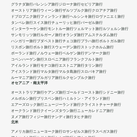
グラナダ旅行
バレンシア旅行
ジローナ旅行
セビリア旅行
オーストリア旅行
ウィーン旅行
ザルツブルク旅行
クロアチア旅行
ドブロブニク旅行
フィンランド旅行
ヘルシンキ旅行
ロヴァニエミ旅行
タンペレ旅行
スイス旅行
チューリッヒ旅行
バーゼル旅行
インターラーケン旅行
モントルー旅行
ツェルマット旅行
ルツェルン旅行
サンモリッツ旅行
ルガーノ旅行
オランダ旅行
アムステルダム旅行
ハンガリー旅行
ブダペスト旅行
チェコ旅行
プラハ旅行
ポルトガル旅行
リスボン旅行
ポルト旅行
スウェーデン旅行
ストックホルム旅行
ポーランド旅行
ノルウェー旅行
ベルゲン旅行
デンマーク旅行
コペンハーゲン旅行
スロベニア旅行
フランクフルト旅行
アイルランド旅行
モナコ旅行
エストニア旅行
タリン旅行
アイスランド旅行
マルタ旅行
マルタ島旅行
スロバキア旅行
ルーマニア旅行
ブルガリア旅行
ルクセンブルク旅行
オセアニア・南太平洋
オーストラリア旅行
ケアンズ旅行
ゴールドコースト旅行
シドニー旅行
メルボルン旅行
ブリスベン旅行
ハミルトン・アイランド旅行
エアーズロック旅行
ニュージーランド旅行
クライストチャーチ旅行
オークランド旅行
クイーンズタウン旅行
ニューカレドニア旅行
ヌメア旅行
フィジー旅行
ナンディ旅行
タヒチ旅行
北米
アメリカ旅行
ニューヨーク旅行
ロサンゼルス旅行
ラスベガス旅行