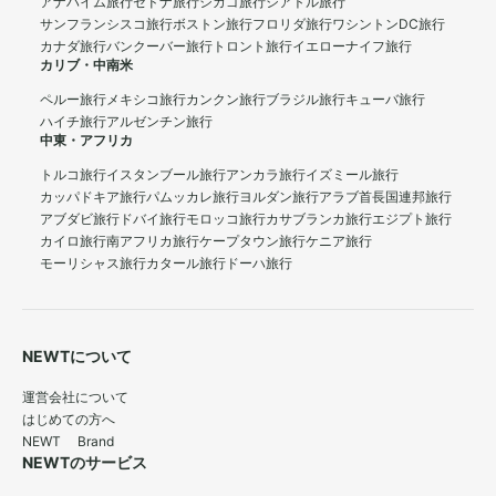
アナハイム旅行
セドナ旅行
シカゴ旅行
シアトル旅行
サンフランシスコ旅行
ボストン旅行
フロリダ旅行
ワシントンDC旅行
カナダ旅行
バンクーバー旅行
トロント旅行
イエローナイフ旅行
カリブ・中南米
ペルー旅行
メキシコ旅行
カンクン旅行
ブラジル旅行
キューバ旅行
ハイチ旅行
アルゼンチン旅行
中東・アフリカ
トルコ旅行
イスタンブール旅行
アンカラ旅行
イズミール旅行
カッパドキア旅行
パムッカレ旅行
ヨルダン旅行
アラブ首長国連邦旅行
アブダビ旅行
ドバイ旅行
モロッコ旅行
カサブランカ旅行
エジプト旅行
カイロ旅行
南アフリカ旅行
ケープタウン旅行
ケニア旅行
モーリシャス旅行
カタール旅行
ドーハ旅行
NEWTについて
運営会社について
はじめての方へ
NEWT Brand
NEWTのサービス