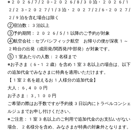
※2026/7/20-2026/8/30泊・2026/1
2/23-2027/1/3泊・2027/2/6-2027/
2/9泊を含む場合は除く
②宿泊数：3泊以上
③予約期間：2026/5/1以降のご予約が対象
④航空会社：セブパシフィック航空　お帰りの便が深夜1～
2時台の出発（成田発/関西発/中部発）が対象です。
⑤1室あたりの人数：2名様まで
※お子さま（6-12歳）を含め1室3名以上の場合は、以下
の追加代金でみなさまに特典を適用いただけます。
【1室2名を超えるお1人様分の追加代金】
大人：6,400円
お子さま：3,100円
ご希望の際はお手数ですが予約後3日以内にトラベルコンシェ
ルジュまでお申し付けください。
※ご注意：1室3名以上のご利用で追加代金のお支払いがない
場合、2名様分を含め、みなさまが特典の対象外となります。