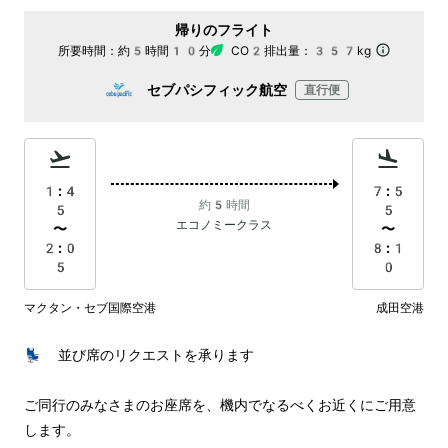
帰りのフライト
所要時間：
約5時間10分
CO2排出量：
357kg
セブパシフィック航空
直行便
1:4
7:5
約5時間
5
5
エコノミークラス
〜
〜
2:0
8:1
5
0
マクタン・セブ国際空港
成田空港
💺 並び席のリクエストを承ります

ご同行のみなさまのお座席を、機内でなるべくお近くにご用意
します。
