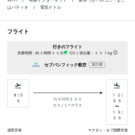
はパティオ / 電気ケトル
フライト
行きのフライト
所要時間：
約5時間40分
CO2排出量：
357kg
セブパシフィック航空
直行便
8:5
12:
約5時間20分
5
55
エコノミークラス
〜
13:
35
成田空港
マクタン・セブ国際空港