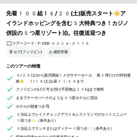
先着100組！6/20(土)販売スタート☀️ア
イランドホッピングを含む5大特典つき！カジノ
併設の5つ星リゾート泊。往復送迎つき
ツアーコード：
F-CEB-0026-0176
セブ(フィリピン)
成田空港
このツアーの特徴
6/20(土)から販売開始！メガサマーセール 第2弾だけの特別価
格☀️ 7/18(土)お昼11:59まで
フィリピンのLCC🌴お預け手荷物は20kgまで無料
まるでテーマパークのような5つ星ホテルに宿泊
ホテルの朝食つき🍳
3泊以上でレイトチェックアウト＆レストランでのセットメニュー
1回つき✨（条件あり）
3泊以上でランチまたはディナー1回つき🍽️（条件あり）
現地の空港〜ホテルの往復送迎つき🚗