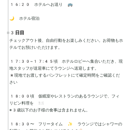
16:20　ホテルへお送り 🚌

🌙 ホテル宿泊
3日目
チェックアウト後、自由行動をお楽しみください。お荷物もホ
テルでお預けいただけます。

17:30~17:45頃　ホテルロビーへ集合いただき、現
地スタッフが送迎車にてラウンジへ送迎します。

*現地でお渡しするパンフレットにて確定時間をご確認くだ
さい

18:00頃　仮眠室やレストランのあるラウンジで、フィ
リピン料理を 🍽️

※3歳以下のお子様の食事は含まれません。

18:30〜　フリータイム ✨ ラウンジではシャワーの