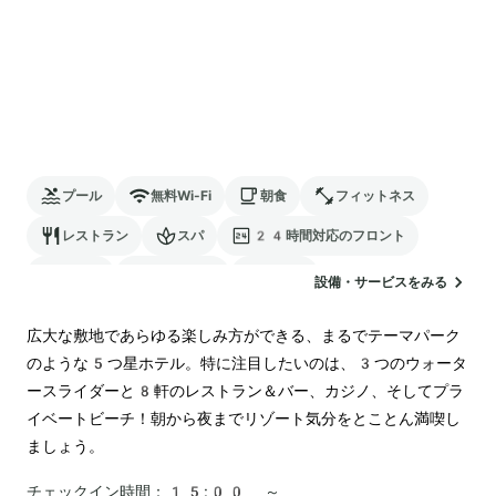
プール
無料Wi-Fi
朝食
フィットネス
レストラン
スパ
24時間対応のフロント
駐車場
ランドリー
カジノ
設備・サービスをみる
広大な敷地であらゆる楽しみ方ができる、まるでテーマパーク
のような5つ星ホテル。特に注目したいのは、3つのウォータ
ースライダーと8軒のレストラン＆バー、カジノ、そしてプラ
イベートビーチ！朝から夜までリゾート気分をとことん満喫し
ましょう。
チェックイン時間：
15:00 ～