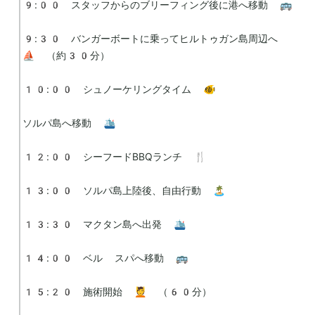
9:00　スタッフからのブリーフィング後に港へ移動 🚌

9:30　バンガーボートに乗ってヒルトゥガン島周辺へ 
⛵ （約30分）

10:00　シュノーケリングタイム 🐠

ソルパ島へ移動 🛳

12:00　シーフードBBQランチ 🍴

13:00　ソルパ島上陸後、自由行動 🏝

13:30　マクタン島へ出発 🛳

14:00　ベル スパへ移動 🚌

15:20　施術開始 💆 （60分）
