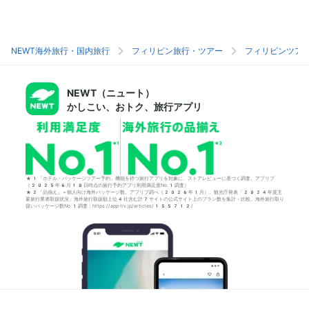
NEWT海外旅行・国内旅行
フィリピン旅行・ツアー
フィリピンツア
NEWT（ニュート）
かしこい、おトク、旅行アプリ
*1「ホテル・パッケージツアー予約」機能を持つ旅行アプリを対象に、ストアレビューに基づく調査。アプリブ
（2025年6月18日時点の旅行予約アプリ利用満足度No.1調査）
*2「品揃え」＝個人向け海外パッケージ数。アプリブ調べ（2026年1月）。観光庁発表「2024年度主
要旅行業者取扱状況」海外旅行取扱額上位4社含む計7サイトの公式サイト上のプラン数を集計・比較。海外旅行取り
扱いパッケージ数No.1調査：https://app-liv.jp/articles/155712/