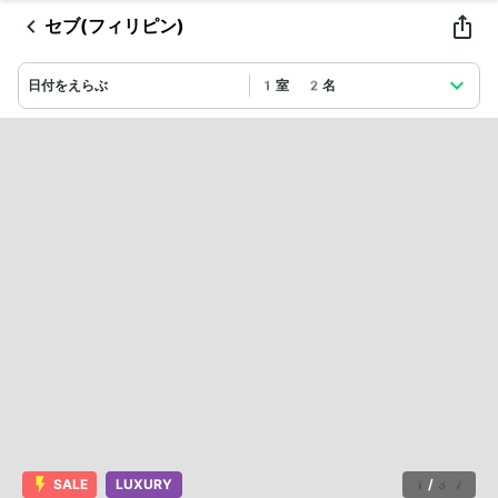
セブ(フィリピン)
日付をえらぶ
1室 2名
SALE
LUXURY
1
/
37