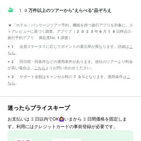
10万件以上のツアーから“えらべる”品ぞろえ
*「ホテル・パッケージツアー予約」機能を持つ旅行アプリを対象に、ス
トアレビューに基づく調査。アプリブ（2025年6月18日時点の
旅行予約アプリ 満足度No.1調査）
※1 会員ステータスに応じてポイントの還元率が異なります。詳細は
こ
ちら
。
※2 同日程・同条件などの適用条件があります。他社のツアーより料金
が高い場合は、
こちら
よりお問い合わせください。
※3 サポート金額はキャンセル料の70%となります。適用条件は
こ
ちら
。
迷ったらプライスキープ
お支払いは
2
日以内でOK🙆‍♀️いまから
2
日間価格を固定しま
す。利用にはクレジットカードの事前登録が必要です。