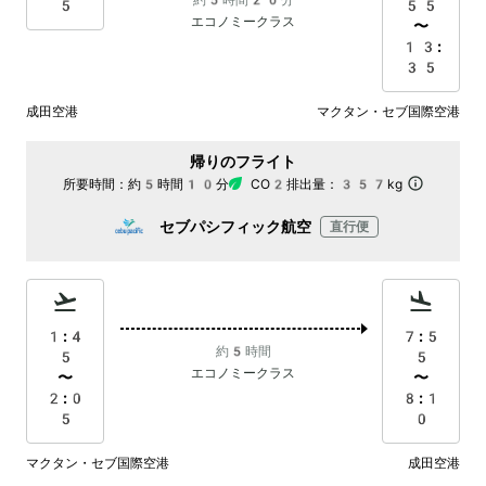
約5時間20分
5
55
エコノミークラス
〜
13:
35
成田空港
マクタン・セブ国際空港
帰りのフライト
所要時間：
約5時間10分
CO2排出量：
357kg
セブパシフィック航空
直行便
1:4
7:5
約5時間
5
5
エコノミークラス
〜
〜
2:0
8:1
5
0
マクタン・セブ国際空港
成田空港