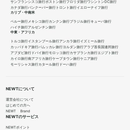
サンフランシスコ旅行
ボストン旅行
フロリダ旅行
ワシントンDC旅行
カナダ旅行
バンクーバー旅行
トロント旅行
イエローナイフ旅行
カリブ・中南米
ペルー旅行
メキシコ旅行
カンクン旅行
ブラジル旅行
キューバ旅行
ハイチ旅行
アルゼンチン旅行
中東・アフリカ
トルコ旅行
イスタンブール旅行
アンカラ旅行
イズミール旅行
カッパドキア旅行
パムッカレ旅行
ヨルダン旅行
アラブ首長国連邦旅行
アブダビ旅行
ドバイ旅行
モロッコ旅行
カサブランカ旅行
エジプト旅行
カイロ旅行
南アフリカ旅行
ケープタウン旅行
ケニア旅行
モーリシャス旅行
カタール旅行
ドーハ旅行
NEWTについて
運営会社について
はじめての方へ
NEWT Brand
NEWTのサービス
NEWTポイント