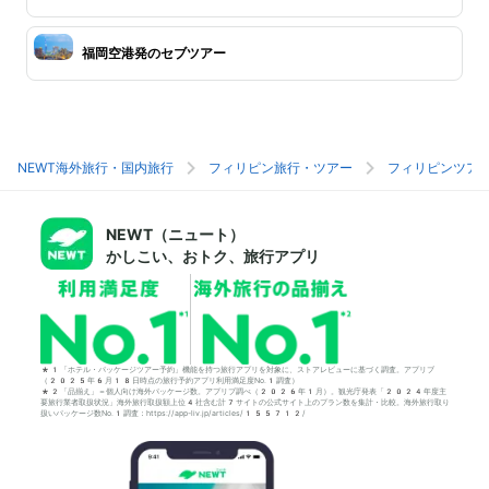
福岡空港発のセブツアー
NEWT海外旅行・国内旅行
フィリピン旅行・ツアー
フィリピンツア
NEWT（ニュート）
かしこい、おトク、旅行アプリ
*1「ホテル・パッケージツアー予約」機能を持つ旅行アプリを対象に、ストアレビューに基づく調査。アプリブ
（2025年6月18日時点の旅行予約アプリ利用満足度No.1調査）
*2「品揃え」＝個人向け海外パッケージ数。アプリブ調べ（2026年1月）。観光庁発表「2024年度主
要旅行業者取扱状況」海外旅行取扱額上位4社含む計7サイトの公式サイト上のプラン数を集計・比較。海外旅行取り
扱いパッケージ数No.1調査：https://app-liv.jp/articles/155712/