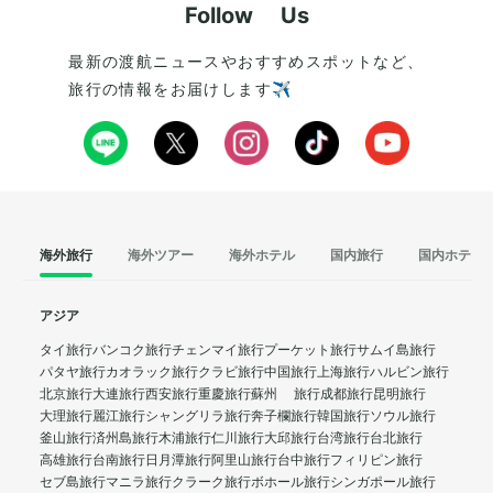
Follow Us
最新の渡航ニュースやおすすめスポットなど、
旅行の情報をお届けします✈️
海外旅行
海外ツアー
海外ホテル
国内旅行
国内ホテル
アジア
タイ旅行
バンコク旅行
チェンマイ旅行
プーケット旅行
サムイ島旅行
パタヤ旅行
カオラック旅行
クラビ旅行
中国旅行
上海旅行
ハルビン旅行
北京旅行
大連旅行
西安旅行
重慶旅行
蘇州 旅行
成都旅行
昆明旅行
大理旅行
麗江旅行
シャングリラ旅行
奔子欄旅行
韓国旅行
ソウル旅行
釜山旅行
済州島旅行
木浦旅行
仁川旅行
大邱旅行
台湾旅行
台北旅行
高雄旅行
台南旅行
日月潭旅行
阿里山旅行
台中旅行
フィリピン旅行
セブ島旅行
マニラ旅行
クラーク旅行
ボホール旅行
シンガポール旅行