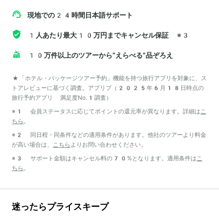
現地での24時間日本語サポート
1人あたり最大10万円までキャンセル保証
※3
10万件以上のツアーから“えらべる”品ぞろえ
*「ホテル・パッケージツアー予約」機能を持つ旅行アプリを対象に、ス
トアレビューに基づく調査。アプリブ（2025年6月18日時点の
旅行予約アプリ 満足度No.1調査）
※1 会員ステータスに応じてポイントの還元率が異なります。詳細は
こ
ちら
。
※2 同日程・同条件などの適用条件があります。他社のツアーより料金
が高い場合は、
こちら
よりお問い合わせください。
※3 サポート金額はキャンセル料の70%となります。適用条件は
こ
ちら
。
迷ったらプライスキープ