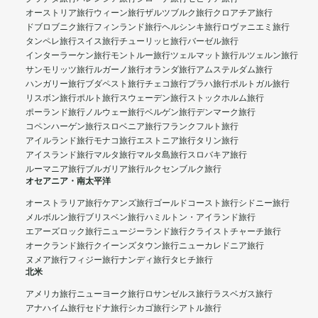
オーストリア旅行
ウィーン旅行
ザルツブルク旅行
クロアチア旅行
ドブロブニク旅行
フィンランド旅行
ヘルシンキ旅行
ロヴァニエミ旅行
タンペレ旅行
スイス旅行
チューリッヒ旅行
バーゼル旅行
インターラーケン旅行
モントルー旅行
ツェルマット旅行
ルツェルン旅行
サンモリッツ旅行
ルガーノ旅行
オランダ旅行
アムステルダム旅行
ハンガリー旅行
ブダペスト旅行
チェコ旅行
プラハ旅行
ポルトガル旅行
リスボン旅行
ポルト旅行
スウェーデン旅行
ストックホルム旅行
ポーランド旅行
ノルウェー旅行
ベルゲン旅行
デンマーク旅行
コペンハーゲン旅行
スロベニア旅行
フランクフルト旅行
アイルランド旅行
モナコ旅行
エストニア旅行
タリン旅行
アイスランド旅行
マルタ旅行
マルタ島旅行
スロバキア旅行
ルーマニア旅行
ブルガリア旅行
ルクセンブルク旅行
オセアニア・南太平洋
オーストラリア旅行
ケアンズ旅行
ゴールドコースト旅行
シドニー旅行
メルボルン旅行
ブリスベン旅行
ハミルトン・アイランド旅行
エアーズロック旅行
ニュージーランド旅行
クライストチャーチ旅行
オークランド旅行
クイーンズタウン旅行
ニューカレドニア旅行
ヌメア旅行
フィジー旅行
ナンディ旅行
タヒチ旅行
北米
アメリカ旅行
ニューヨーク旅行
ロサンゼルス旅行
ラスベガス旅行
アナハイム旅行
セドナ旅行
シカゴ旅行
シアトル旅行