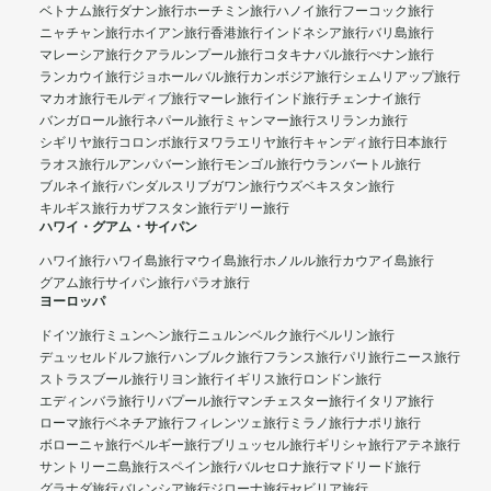
ベトナム旅行
ダナン旅行
ホーチミン旅行
ハノイ旅行
フーコック旅行
ニャチャン旅行
ホイアン旅行
香港旅行
インドネシア旅行
バリ島旅行
マレーシア旅行
クアラルンプール旅行
コタキナバル旅行
ぺナン旅行
ランカウイ旅行
ジョホールバル旅行
カンボジア旅行
シェムリアップ旅行
マカオ旅行
モルディブ旅行
マーレ旅行
インド旅行
チェンナイ旅行
バンガロール旅行
ネパール旅行
ミャンマー旅行
スリランカ旅行
シギリヤ旅行
コロンボ旅行
ヌワラエリヤ旅行
キャンディ旅行
日本旅行
ラオス旅行
ルアンパバーン旅行
モンゴル旅行
ウランバートル旅行
ブルネイ旅行
バンダルスリブガワン旅行
ウズベキスタン旅行
キルギス旅行
カザフスタン旅行
デリー旅行
ハワイ・グアム・サイパン
ハワイ旅行
ハワイ島旅行
マウイ島旅行
ホノルル旅行
カウアイ島旅行
グアム旅行
サイパン旅行
パラオ旅行
ヨーロッパ
ドイツ旅行
ミュンヘン旅行
ニュルンベルク旅行
ベルリン旅行
デュッセルドルフ旅行
ハンブルク旅行
フランス旅行
パリ旅行
ニース旅行
ストラスブール旅行
リヨン旅行
イギリス旅行
ロンドン旅行
エディンバラ旅行
リバプール旅行
マンチェスター旅行
イタリア旅行
ローマ旅行
ベネチア旅行
フィレンツェ旅行
ミラノ旅行
ナポリ旅行
ボローニャ旅行
ベルギー旅行
ブリュッセル旅行
ギリシャ旅行
アテネ旅行
サントリーニ島旅行
スペイン旅行
バルセロナ旅行
マドリード旅行
グラナダ旅行
バレンシア旅行
ジローナ旅行
セビリア旅行