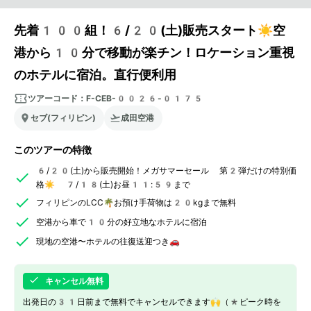
先着100組！6/20(土)販売スタート☀️空
港から10分で移動が楽チン！ロケーション重視
のホテルに宿泊。直行便利用
ツアーコード：
F-CEB-0026-0175
セブ(フィリピン)
成田空港
このツアーの特徴
6/20(土)から販売開始！メガサマーセール 第2弾だけの特別価
格☀️ 7/18(土)お昼11:59まで
フィリピンのLCC🌴お預け手荷物は20kgまで無料
空港から車で10分の好立地なホテルに宿泊
現地の空港〜ホテルの往復送迎つき🚗
キャンセル無料
出発日の31日前まで無料でキャンセルできます🙌（*ピーク時を