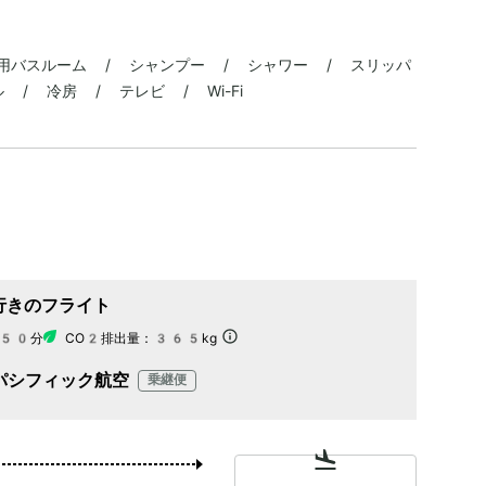
用バスルーム / シャンプー / シャワー / スリッパ
/ 冷房 / テレビ / Wi-Fi
行きのフライト
50分
CO2排出量：
365kg
パシフィック航空
乗継便