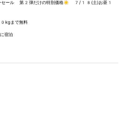
ーセール 第2弾だけの特別価格☀️ 7/18(土)お昼1
20kgまで無料
に宿泊