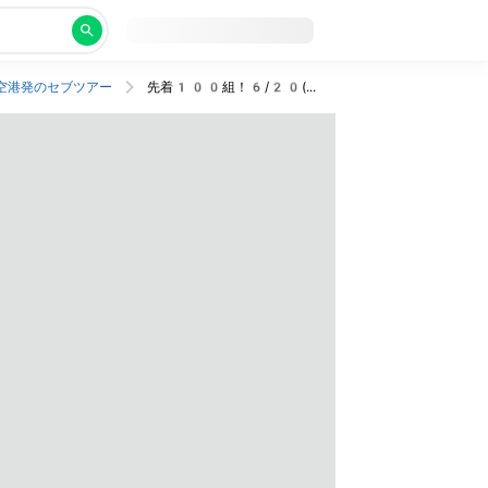
空港発のセブツアー
先着100組！6/20(土)販売スタート☀️空港から近くて移動に便利なホテルにステイ！おトクにセブを旅するプラン