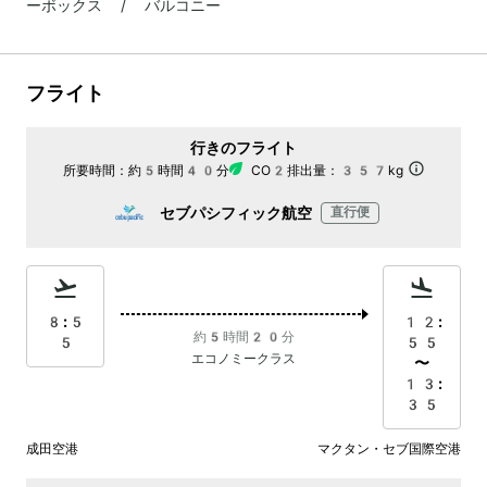
ーボックス / バルコニー
フライト
行きのフライト
所要時間：
約5時間40分
CO2排出量：
357kg
セブパシフィック航空
直行便
8:5
12:
約5時間20分
5
55
エコノミークラス
〜
13:
35
成田空港
マクタン・セブ国際空港