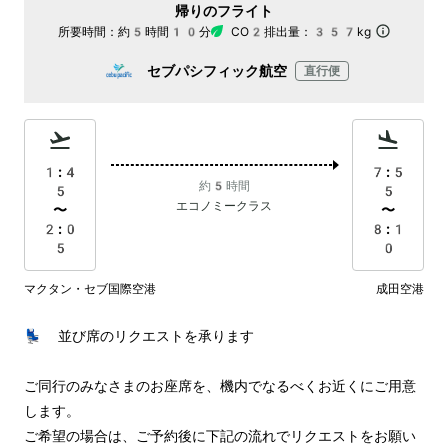
帰りのフライト
所要時間：
約5時間10分
CO2排出量：
357kg
セブパシフィック航空
直行便
1:4
7:5
約5時間
5
5
エコノミークラス
〜
〜
2:0
8:1
5
0
マクタン・セブ国際空港
成田空港
💺 並び席のリクエストを承ります

ご同行のみなさまのお座席を、機内でなるべくお近くにご用意
します。

ご希望の場合は、ご予約後に下記の流れでリクエストをお願い