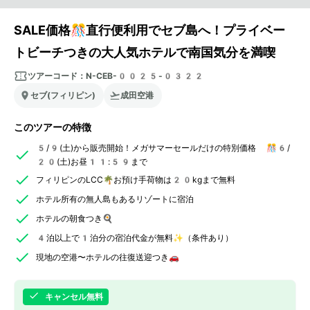
SALE価格🎊直行便利用でセブ島へ！プライベー
トビーチつきの大人気ホテルで南国気分を満喫
ツアーコード：
N-CEB-0025-0322
セブ(フィリピン)
成田空港
このツアーの特徴
5/9(土)から販売開始！メガサマーセールだけの特別価格 🎊6/
20(土)お昼11:59まで
フィリピンのLCC🌴お預け手荷物は20kgまで無料
ホテル所有の無人島もあるリゾートに宿泊
ホテルの朝食つき🍳
4泊以上で1泊分の宿泊代金が無料✨（条件あり）
現地の空港〜ホテルの往復送迎つき🚗
キャンセル無料