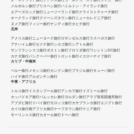
オーストラリア旅行
ケアンズ旅行
ゴールドコースト旅行
シドニー旅行
メルボルン旅行
ブリスベン旅行
ハミルトン・アイランド旅行
エアーズロック旅行
ニュージーランド旅行
クライストチャーチ旅行
オークランド旅行
クイーンズタウン旅行
ニューカレドニア旅行
ヌメア旅行
フィジー旅行
ナンディ旅行
タヒチ旅行
北米
アメリカ旅行
ニューヨーク旅行
ロサンゼルス旅行
ラスベガス旅行
アナハイム旅行
セドナ旅行
シカゴ旅行
シアトル旅行
サンフランシスコ旅行
ボストン旅行
フロリダ旅行
ワシントンDC旅行
カナダ旅行
バンクーバー旅行
トロント旅行
イエローナイフ旅行
カリブ・中南米
ペルー旅行
メキシコ旅行
カンクン旅行
ブラジル旅行
キューバ旅行
ハイチ旅行
アルゼンチン旅行
中東・アフリカ
トルコ旅行
イスタンブール旅行
アンカラ旅行
イズミール旅行
カッパドキア旅行
パムッカレ旅行
ヨルダン旅行
アラブ首長国連邦旅行
アブダビ旅行
ドバイ旅行
モロッコ旅行
カサブランカ旅行
エジプト旅行
カイロ旅行
南アフリカ旅行
ケープタウン旅行
ケニア旅行
モーリシャス旅行
カタール旅行
ドーハ旅行