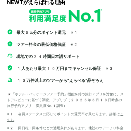
NEWTがえらばれる理由
最大5%分のポイント還元
※1
ツアー料金の最低価格保証
※2
現地での24時間日本語サポート
1人あたり最大10万円までキャンセル保証
※3
10万件以上のツアーから“えらべる”品ぞろえ
*「ホテル・パッケージツアー予約」機能を持つ旅行アプリを対象に、ス
トアレビューに基づく調査。アプリブ（2025年6月18日時点の
旅行予約アプリ 満足度No.1調査）
※1 会員ステータスに応じてポイントの還元率が異なります。詳細は
こ
ちら
。
※2 同日程・同条件などの適用条件があります。他社のツアーより料金