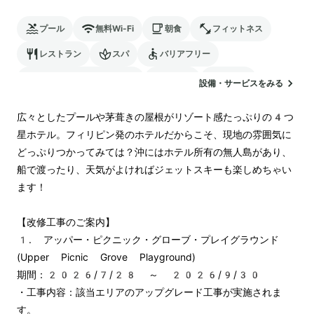
プール
無料Wi-Fi
朝食
フィットネス
レストラン
スパ
バリアフリー
24時間対応のフロント
サウナ
駐車場
設備・サービスをみる
ランドリー
空港送迎
広々としたプールや茅葺きの屋根がリゾート感たっぷりの4つ
星ホテル。フィリピン発のホテルだからこそ、現地の雰囲気に
どっぷりつかってみては？沖にはホテル所有の無人島があり、
船で渡ったり、天気がよければジェットスキーも楽しめちゃい
ます！

【改修工事のご案内】

1. アッパー・ピクニック・グローブ・プレイグラウンド 
(Upper Picnic Grove Playground)

期間：2026/7/28 ～ 2026/9/30

・工事内容：該当エリアのアップグレード工事が実施されま
す。
