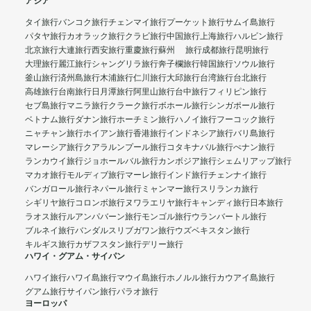
アジア
タイ旅行
バンコク旅行
チェンマイ旅行
プーケット旅行
サムイ島旅行
パタヤ旅行
カオラック旅行
クラビ旅行
中国旅行
上海旅行
ハルビン旅行
北京旅行
大連旅行
西安旅行
重慶旅行
蘇州 旅行
成都旅行
昆明旅行
大理旅行
麗江旅行
シャングリラ旅行
奔子欄旅行
韓国旅行
ソウル旅行
釜山旅行
済州島旅行
木浦旅行
仁川旅行
大邱旅行
台湾旅行
台北旅行
高雄旅行
台南旅行
日月潭旅行
阿里山旅行
台中旅行
フィリピン旅行
セブ島旅行
マニラ旅行
クラーク旅行
ボホール旅行
シンガポール旅行
ベトナム旅行
ダナン旅行
ホーチミン旅行
ハノイ旅行
フーコック旅行
ニャチャン旅行
ホイアン旅行
香港旅行
インドネシア旅行
バリ島旅行
マレーシア旅行
クアラルンプール旅行
コタキナバル旅行
ぺナン旅行
ランカウイ旅行
ジョホールバル旅行
カンボジア旅行
シェムリアップ旅行
マカオ旅行
モルディブ旅行
マーレ旅行
インド旅行
チェンナイ旅行
バンガロール旅行
ネパール旅行
ミャンマー旅行
スリランカ旅行
シギリヤ旅行
コロンボ旅行
ヌワラエリヤ旅行
キャンディ旅行
日本旅行
ラオス旅行
ルアンパバーン旅行
モンゴル旅行
ウランバートル旅行
ブルネイ旅行
バンダルスリブガワン旅行
ウズベキスタン旅行
キルギス旅行
カザフスタン旅行
デリー旅行
ハワイ・グアム・サイパン
ハワイ旅行
ハワイ島旅行
マウイ島旅行
ホノルル旅行
カウアイ島旅行
グアム旅行
サイパン旅行
パラオ旅行
ヨーロッパ