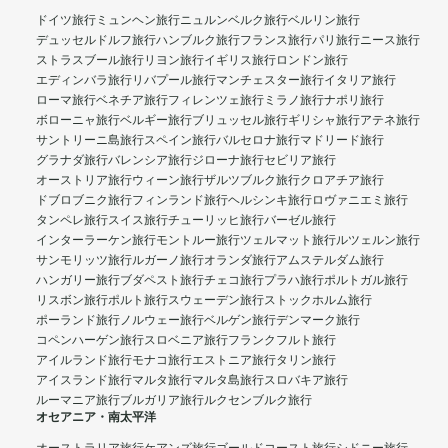
ドイツ旅行
ミュンヘン旅行
ニュルンベルク旅行
ベルリン旅行
デュッセルドルフ旅行
ハンブルク旅行
フランス旅行
パリ旅行
ニース旅行
ストラスブール旅行
リヨン旅行
イギリス旅行
ロンドン旅行
エディンバラ旅行
リバプール旅行
マンチェスター旅行
イタリア旅行
ローマ旅行
ベネチア旅行
フィレンツェ旅行
ミラノ旅行
ナポリ旅行
ボローニャ旅行
ベルギー旅行
ブリュッセル旅行
ギリシャ旅行
アテネ旅行
サントリーニ島旅行
スペイン旅行
バルセロナ旅行
マドリード旅行
グラナダ旅行
バレンシア旅行
ジローナ旅行
セビリア旅行
オーストリア旅行
ウィーン旅行
ザルツブルク旅行
クロアチア旅行
ドブロブニク旅行
フィンランド旅行
ヘルシンキ旅行
ロヴァニエミ旅行
タンペレ旅行
スイス旅行
チューリッヒ旅行
バーゼル旅行
インターラーケン旅行
モントルー旅行
ツェルマット旅行
ルツェルン旅行
サンモリッツ旅行
ルガーノ旅行
オランダ旅行
アムステルダム旅行
ハンガリー旅行
ブダペスト旅行
チェコ旅行
プラハ旅行
ポルトガル旅行
リスボン旅行
ポルト旅行
スウェーデン旅行
ストックホルム旅行
ポーランド旅行
ノルウェー旅行
ベルゲン旅行
デンマーク旅行
コペンハーゲン旅行
スロベニア旅行
フランクフルト旅行
アイルランド旅行
モナコ旅行
エストニア旅行
タリン旅行
アイスランド旅行
マルタ旅行
マルタ島旅行
スロバキア旅行
ルーマニア旅行
ブルガリア旅行
ルクセンブルク旅行
オセアニア・南太平洋