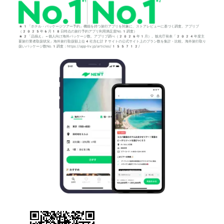
*1「ホテル・パッケージツアー予約」機能を持つ旅行アプリを対象に、ストアレビューに基づく調査。アプリブ
（2025年6月18日時点の旅行予約アプリ利用満足度No.1調査）
*2「品揃え」＝個人向け海外パッケージ数。アプリブ調べ（2026年1月）。観光庁発表「2024年度主
要旅行業者取扱状況」海外旅行取扱額上位4社含む計7サイトの公式サイト上のプラン数を集計・比較。海外旅行取り
扱いパッケージ数No.1調査：https://app-liv.jp/articles/155712/