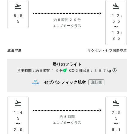
8:5
12:
約5時間20分
5
55
エコノミークラス
〜
13:
35
成田空港
マクタン・セブ国際空港
帰りのフライト
所要時間：
約5時間10分
CO2排出量：
357kg
セブパシフィック航空
直行便
1:4
7:5
約5時間
5
5
エコノミークラス
〜
〜
2:0
8:1