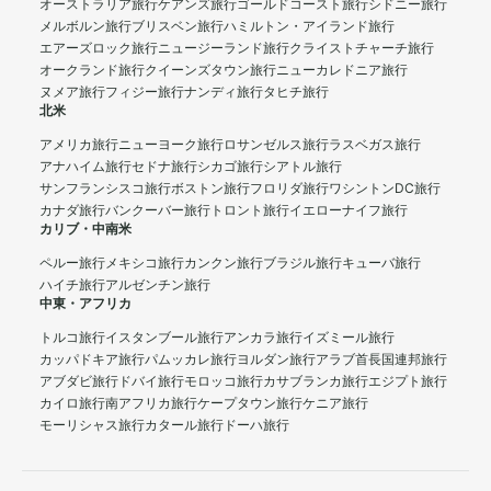
オーストラリア旅行
ケアンズ旅行
ゴールドコースト旅行
シドニー旅行
メルボルン旅行
ブリスベン旅行
ハミルトン・アイランド旅行
エアーズロック旅行
ニュージーランド旅行
クライストチャーチ旅行
オークランド旅行
クイーンズタウン旅行
ニューカレドニア旅行
ヌメア旅行
フィジー旅行
ナンディ旅行
タヒチ旅行
北米
アメリカ旅行
ニューヨーク旅行
ロサンゼルス旅行
ラスベガス旅行
アナハイム旅行
セドナ旅行
シカゴ旅行
シアトル旅行
サンフランシスコ旅行
ボストン旅行
フロリダ旅行
ワシントンDC旅行
カナダ旅行
バンクーバー旅行
トロント旅行
イエローナイフ旅行
カリブ・中南米
ペルー旅行
メキシコ旅行
カンクン旅行
ブラジル旅行
キューバ旅行
ハイチ旅行
アルゼンチン旅行
中東・アフリカ
トルコ旅行
イスタンブール旅行
アンカラ旅行
イズミール旅行
カッパドキア旅行
パムッカレ旅行
ヨルダン旅行
アラブ首長国連邦旅行
アブダビ旅行
ドバイ旅行
モロッコ旅行
カサブランカ旅行
エジプト旅行
カイロ旅行
南アフリカ旅行
ケープタウン旅行
ケニア旅行
モーリシャス旅行
カタール旅行
ドーハ旅行