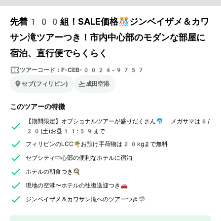
先着100組！SALE価格🎊ジンベイザメ＆カワ
サン滝ツアーつき！市内中心部のモダンな部屋に
宿泊、直行便でらくらく
ツアーコード：
F-CEB-0024-9757
セブ(フィリピン)
成田空港
このツアーの特徴
【期間限定】オプショナルツアーが盛りだくさん🐬 メガサマは6/
20(土)お昼11:59まで
フィリピンのLCC🌴お預け手荷物は20kgまで無料
セブシティ中心部の便利なホテルに宿泊
ホテルの朝食つき🍳
現地の空港〜ホテルの往復送迎つき🚗
ジンベイザメ＆カワサン滝へのツアーつき🦈