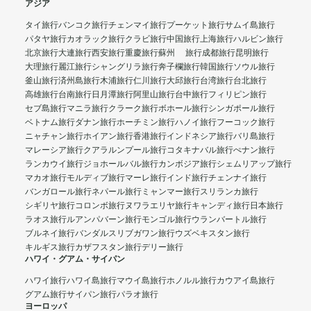
アジア
タイ旅行
バンコク旅行
チェンマイ旅行
プーケット旅行
サムイ島旅行
パタヤ旅行
カオラック旅行
クラビ旅行
中国旅行
上海旅行
ハルビン旅行
北京旅行
大連旅行
西安旅行
重慶旅行
蘇州 旅行
成都旅行
昆明旅行
大理旅行
麗江旅行
シャングリラ旅行
奔子欄旅行
韓国旅行
ソウル旅行
釜山旅行
済州島旅行
木浦旅行
仁川旅行
大邱旅行
台湾旅行
台北旅行
高雄旅行
台南旅行
日月潭旅行
阿里山旅行
台中旅行
フィリピン旅行
セブ島旅行
マニラ旅行
クラーク旅行
ボホール旅行
シンガポール旅行
ベトナム旅行
ダナン旅行
ホーチミン旅行
ハノイ旅行
フーコック旅行
ニャチャン旅行
ホイアン旅行
香港旅行
インドネシア旅行
バリ島旅行
マレーシア旅行
クアラルンプール旅行
コタキナバル旅行
ぺナン旅行
ランカウイ旅行
ジョホールバル旅行
カンボジア旅行
シェムリアップ旅行
マカオ旅行
モルディブ旅行
マーレ旅行
インド旅行
チェンナイ旅行
バンガロール旅行
ネパール旅行
ミャンマー旅行
スリランカ旅行
シギリヤ旅行
コロンボ旅行
ヌワラエリヤ旅行
キャンディ旅行
日本旅行
ラオス旅行
ルアンパバーン旅行
モンゴル旅行
ウランバートル旅行
ブルネイ旅行
バンダルスリブガワン旅行
ウズベキスタン旅行
キルギス旅行
カザフスタン旅行
デリー旅行
ハワイ・グアム・サイパン
ハワイ旅行
ハワイ島旅行
マウイ島旅行
ホノルル旅行
カウアイ島旅行
グアム旅行
サイパン旅行
パラオ旅行
ヨーロッパ