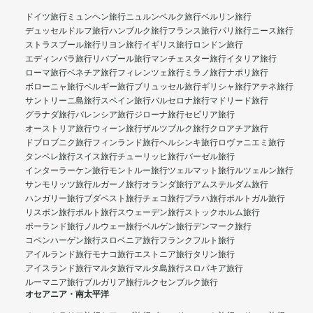
ドイツ旅行
ミュンヘン旅行
ニュルンベルク旅行
ベルリン旅行
デュッセルドルフ旅行
ハンブルク旅行
フランス旅行
パリ旅行
ニース旅行
ストラスブール旅行
リヨン旅行
イギリス旅行
ロンドン旅行
エディンバラ旅行
リバプール旅行
マンチェスター旅行
イタリア旅行
ローマ旅行
ベネチア旅行
フィレンツェ旅行
ミラノ旅行
ナポリ旅行
ボローニャ旅行
ベルギー旅行
ブリュッセル旅行
ギリシャ旅行
アテネ旅行
サントリーニ島旅行
スペイン旅行
バルセロナ旅行
マドリード旅行
グラナダ旅行
バレンシア旅行
ジローナ旅行
セビリア旅行
オーストリア旅行
ウィーン旅行
ザルツブルク旅行
クロアチア旅行
ドブロブニク旅行
フィンランド旅行
ヘルシンキ旅行
ロヴァニエミ旅行
タンペレ旅行
スイス旅行
チューリッヒ旅行
バーゼル旅行
インターラーケン旅行
モントルー旅行
ツェルマット旅行
ルツェルン旅行
サンモリッツ旅行
ルガーノ旅行
オランダ旅行
アムステルダム旅行
ハンガリー旅行
ブダペスト旅行
チェコ旅行
プラハ旅行
ポルトガル旅行
リスボン旅行
ポルト旅行
スウェーデン旅行
ストックホルム旅行
ポーランド旅行
ノルウェー旅行
ベルゲン旅行
デンマーク旅行
コペンハーゲン旅行
スロベニア旅行
フランクフルト旅行
アイルランド旅行
モナコ旅行
エストニア旅行
タリン旅行
アイスランド旅行
マルタ旅行
マルタ島旅行
スロバキア旅行
ルーマニア旅行
ブルガリア旅行
ルクセンブルク旅行
オセアニア・南太平洋