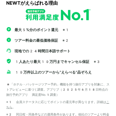
NEWTがえらばれる理由
最大5%分のポイント還元
※1
ツアー料金の最低価格保証
※2
現地での24時間日本語サポート
1人あたり最大10万円までキャンセル保証
※3
10万件以上のツアーから“えらべる”品ぞろえ
*「ホテル・パッケージツアー予約」機能を持つ旅行アプリを対象に、ス
トアレビューに基づく調査。アプリブ（2025年6月18日時点の
旅行予約アプリ 満足度No.1調査）
※1 会員ステータスに応じてポイントの還元率が異なります。詳細は
こ
ちら
。
※2 同日程・同条件などの適用条件があります。他社のツアーより料金