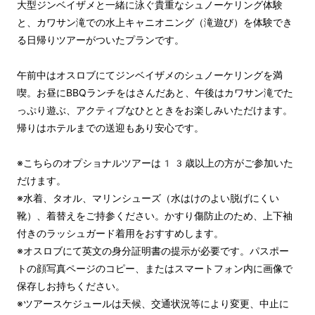
大型ジンベイザメと一緒に泳ぐ貴重なシュノーケリング体験
と、カワサン滝での水上キャニオニング（滝遊び）を体験でき
る日帰りツアーがついたプランです。
午前中はオスロブにてジンベイザメのシュノーケリングを満
喫。お昼にBBQランチをはさんだあと、午後はカワサン滝でた
っぷり遊ぶ、アクティブなひとときをお楽しみいただけます。
帰りはホテルまでの送迎もあり安心です。
※こちらのオプショナルツアーは13歳以上の方がご参加いた
だけます。
※水着、タオル、マリンシューズ（水はけのよい脱げにくい
靴）、着替えをご持参ください。かすり傷防止のため、上下袖
付きのラッシュガード着用をおすすめします。
※オスロブにて英文の身分証明書の提示が必要です。パスポー
トの顔写真ページのコピー、またはスマートフォン内に画像で
保存しお持ちください。
※ツアースケジュールは天候、交通状況等により変更、中止に