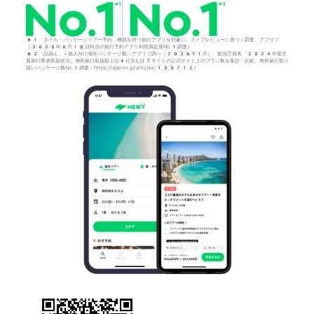
*1「ホテル・パッケージツアー予約」機能を持つ旅行アプリを対象に、ストアレビューに基づく調査。アプリブ
（2025年6月18日時点の旅行予約アプリ利用満足度No.1調査）
*2「品揃え」＝個人向け海外パッケージ数。アプリブ調べ（2026年1月）。観光庁発表「2024年度主
要旅行業者取扱状況」海外旅行取扱額上位4社含む計7サイトの公式サイト上のプラン数を集計・比較。海外旅行取り
扱いパッケージ数No.1調査：https://app-liv.jp/articles/155712/