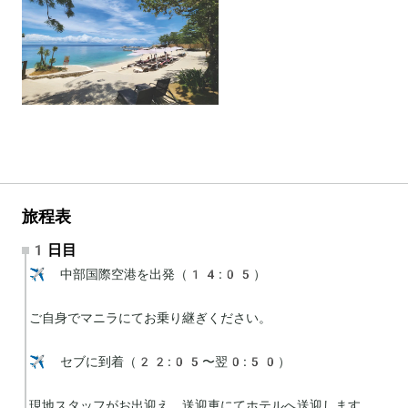
旅程表
1日目
✈️ 中部国際空港を出発（14:05）

ご自身でマニラにてお乗り継ぎください。

✈️ セブに到着（22:05〜翌0:50）

現地スタッフがお出迎え、送迎車にてホテルへ送迎します。
