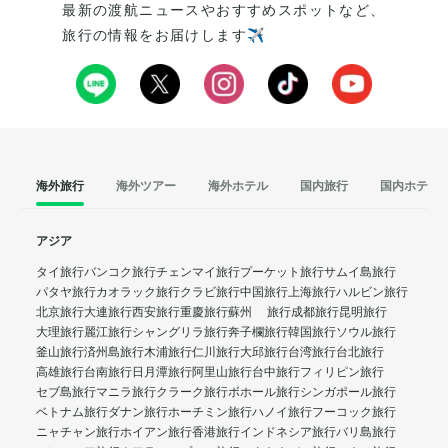
最新の渡航ニュースやおすすめスポットなど、
旅行の情報をお届けします✈️
海外旅行
海外ツアー
海外ホテル
国内旅行
国内ホテル
アジア
タイ旅行
バンコク旅行
チェンマイ旅行
プーケット旅行
サムイ島旅行
パタヤ旅行
カオラック旅行
クラビ旅行
中国旅行
上海旅行
ハルビン旅行
北京旅行
大連旅行
西安旅行
重慶旅行
蘇州 旅行
成都旅行
昆明旅行
大理旅行
麗江旅行
シャングリラ旅行
奔子欄旅行
韓国旅行
ソウル旅行
釜山旅行
済州島旅行
木浦旅行
仁川旅行
大邱旅行
台湾旅行
台北旅行
高雄旅行
台南旅行
日月潭旅行
阿里山旅行
台中旅行
フィリピン旅行
セブ島旅行
マニラ旅行
クラーク旅行
ボホール旅行
シンガポール旅行
ベトナム旅行
ダナン旅行
ホーチミン旅行
ハノイ旅行
フーコック旅行
ニャチャン旅行
ホイアン旅行
香港旅行
インドネシア旅行
バリ島旅行