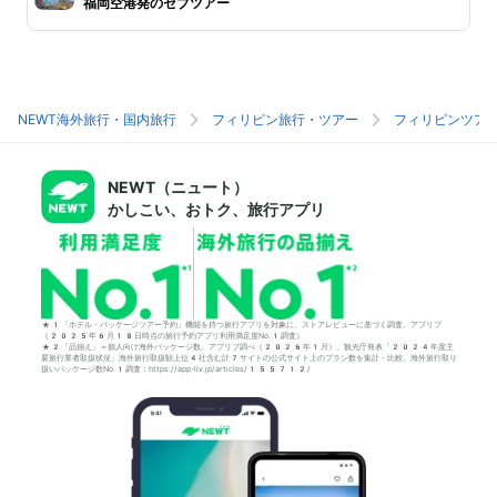
福岡空港発のセブツアー
NEWT海外旅行・国内旅行
フィリピン旅行・ツアー
フィリピンツア
NEWT（ニュート）
かしこい、おトク、旅行アプリ
*1「ホテル・パッケージツアー予約」機能を持つ旅行アプリを対象に、ストアレビューに基づく調査。アプリブ
（2025年6月18日時点の旅行予約アプリ利用満足度No.1調査）
*2「品揃え」＝個人向け海外パッケージ数。アプリブ調べ（2026年1月）。観光庁発表「2024年度主
要旅行業者取扱状況」海外旅行取扱額上位4社含む計7サイトの公式サイト上のプラン数を集計・比較。海外旅行取り
扱いパッケージ数No.1調査：https://app-liv.jp/articles/155712/