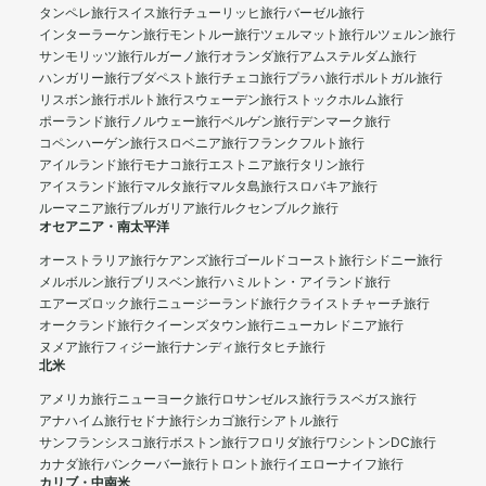
タンペレ旅行
スイス旅行
チューリッヒ旅行
バーゼル旅行
インターラーケン旅行
モントルー旅行
ツェルマット旅行
ルツェルン旅行
サンモリッツ旅行
ルガーノ旅行
オランダ旅行
アムステルダム旅行
ハンガリー旅行
ブダペスト旅行
チェコ旅行
プラハ旅行
ポルトガル旅行
リスボン旅行
ポルト旅行
スウェーデン旅行
ストックホルム旅行
ポーランド旅行
ノルウェー旅行
ベルゲン旅行
デンマーク旅行
コペンハーゲン旅行
スロベニア旅行
フランクフルト旅行
アイルランド旅行
モナコ旅行
エストニア旅行
タリン旅行
アイスランド旅行
マルタ旅行
マルタ島旅行
スロバキア旅行
ルーマニア旅行
ブルガリア旅行
ルクセンブルク旅行
オセアニア・南太平洋
オーストラリア旅行
ケアンズ旅行
ゴールドコースト旅行
シドニー旅行
メルボルン旅行
ブリスベン旅行
ハミルトン・アイランド旅行
エアーズロック旅行
ニュージーランド旅行
クライストチャーチ旅行
オークランド旅行
クイーンズタウン旅行
ニューカレドニア旅行
ヌメア旅行
フィジー旅行
ナンディ旅行
タヒチ旅行
北米
アメリカ旅行
ニューヨーク旅行
ロサンゼルス旅行
ラスベガス旅行
アナハイム旅行
セドナ旅行
シカゴ旅行
シアトル旅行
サンフランシスコ旅行
ボストン旅行
フロリダ旅行
ワシントンDC旅行
カナダ旅行
バンクーバー旅行
トロント旅行
イエローナイフ旅行
カリブ・中南米