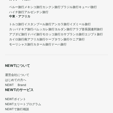
ペルー旅行
メキシコ旅行
カンクン旅行
ブラジル旅行
キューバ旅行
ハイチ旅行
アルゼンチン旅行
中東・アフリカ
トルコ旅行
イスタンブール旅行
アンカラ旅行
イズミール旅行
カッパドキア旅行
パムッカレ旅行
ヨルダン旅行
アラブ首長国連邦旅行
アブダビ旅行
ドバイ旅行
モロッコ旅行
カサブランカ旅行
エジプト旅行
カイロ旅行
南アフリカ旅行
ケープタウン旅行
ケニア旅行
モーリシャス旅行
カタール旅行
ドーハ旅行
NEWTについて
運営会社について
はじめての方へ
NEWT Brand
NEWTのサービス
NEWTポイント
NEWTエリートプログラム
NEWTで旅行相談