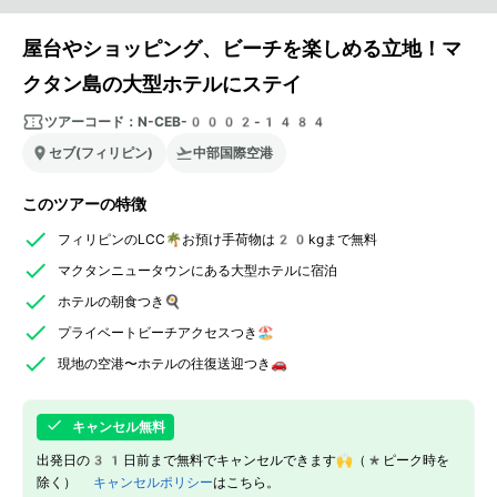
屋台やショッピング、ビーチを楽しめる立地！マ
クタン島の大型ホテルにステイ
ツアーコード：
N-CEB-0002-1484
セブ(フィリピン)
中部国際空港
このツアーの特徴
フィリピンのLCC🌴お預け手荷物は20kgまで無料
マクタンニュータウンにある大型ホテルに宿泊
ホテルの朝食つき🍳
プライベートビーチアクセスつき🏖️
現地の空港〜ホテルの往復送迎つき🚗
キャンセル無料
出発日の31日前まで無料でキャンセルできます🙌（*ピーク時を
除く）
キャンセルポリシー
はこちら。