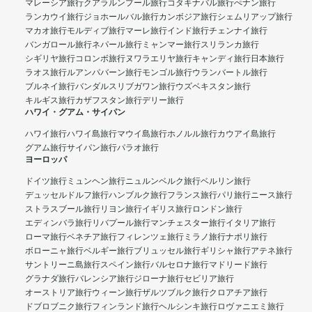
マレーシア旅行
クアラルンプール旅行
コタキナバル旅行
ぺナン旅行
ランカウイ旅行
ジョホールバル旅行
カンボジア旅行
シェムリアップ旅行
マカオ旅行
モルディブ旅行
マーレ旅行
インド旅行
チェンナイ旅行
バンガロール旅行
ネパール旅行
ミャンマー旅行
スリランカ旅行
シギリヤ旅行
コロンボ旅行
ヌワラエリヤ旅行
キャンディ旅行
日本旅行
ラオス旅行
ルアンパバーン旅行
モンゴル旅行
ウランバートル旅行
ブルネイ旅行
バンダルスリブガワン旅行
ウズベキスタン旅行
キルギス旅行
カザフスタン旅行
デリー旅行
ハワイ・グアム・サイパン
ハワイ旅行
ハワイ島旅行
マウイ島旅行
ホノルル旅行
カウアイ島旅行
グアム旅行
サイパン旅行
パラオ旅行
ヨーロッパ
ドイツ旅行
ミュンヘン旅行
ニュルンベルク旅行
ベルリン旅行
デュッセルドルフ旅行
ハンブルク旅行
フランス旅行
パリ旅行
ニース旅行
ストラスブール旅行
リヨン旅行
イギリス旅行
ロンドン旅行
エディンバラ旅行
リバプール旅行
マンチェスター旅行
イタリア旅行
ローマ旅行
ベネチア旅行
フィレンツェ旅行
ミラノ旅行
ナポリ旅行
ボローニャ旅行
ベルギー旅行
ブリュッセル旅行
ギリシャ旅行
アテネ旅行
サントリーニ島旅行
スペイン旅行
バルセロナ旅行
マドリード旅行
グラナダ旅行
バレンシア旅行
ジローナ旅行
セビリア旅行
オーストリア旅行
ウィーン旅行
ザルツブルク旅行
クロアチア旅行
ドブロブニク旅行
フィンランド旅行
ヘルシンキ旅行
ロヴァニエミ旅行