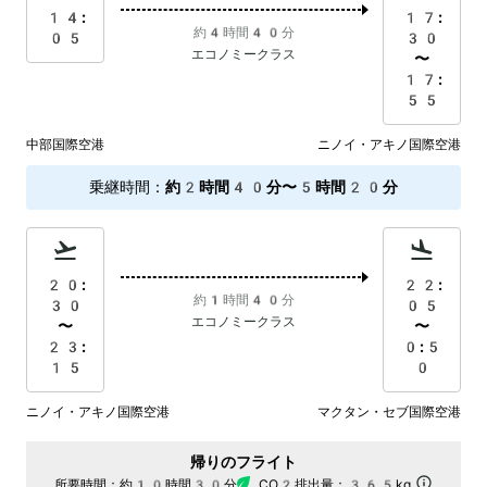
14:
17:
約4時間40分
05
30
エコノミークラス
〜
17:
55
中部国際空港
ニノイ・アキノ国際空港
乗継時間
：
約2時間40分〜5時間20分
20:
22:
約1時間40分
30
05
エコノミークラス
〜
〜
23:
0:5
15
0
ニノイ・アキノ国際空港
マクタン・セブ国際空港
帰りのフライト
所要時間：
約10時間30分
CO2排出量：
365kg