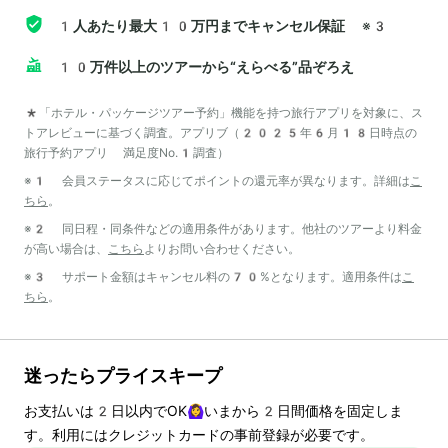
1人あたり最大10万円までキャンセル保証
※3
10万件以上のツアーから“えらべる”品ぞろえ
*「ホテル・パッケージツアー予約」機能を持つ旅行アプリを対象に、ス
トアレビューに基づく調査。アプリブ（2025年6月18日時点の
旅行予約アプリ 満足度No.1調査）
※1 会員ステータスに応じてポイントの還元率が異なります。詳細は
こ
ちら
。
※2 同日程・同条件などの適用条件があります。他社のツアーより料金
が高い場合は、
こちら
よりお問い合わせください。
※3 サポート金額はキャンセル料の70%となります。適用条件は
こ
ちら
。
迷ったらプライスキープ
お支払いは
2
日以内でOK🙆‍♀️いまから
2
日間価格を固定しま
す。利用にはクレジットカードの事前登録が必要です。