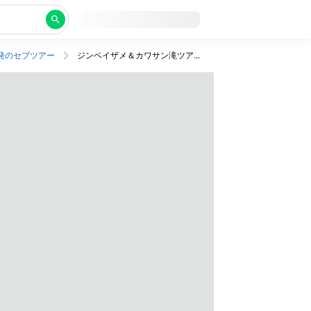
発のセブツアー
ジンベイザメ＆カワサン滝ツアーつき！絶景プール完備の高級ホテル泊。ビジネスクラス利用