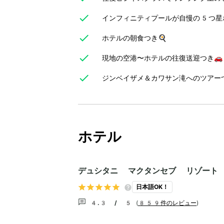
インフィニティプールが自慢の5つ星
ホテルの朝食つき🍳
現地の空港〜ホテルの往復送迎つき🚗
ジンベイザメ＆カワサン滝へのツアーつ
ホテル
デュシタニ マクタンセブ リゾート
日本語OK！
4.3 / 5
(
859件のレビュー
)