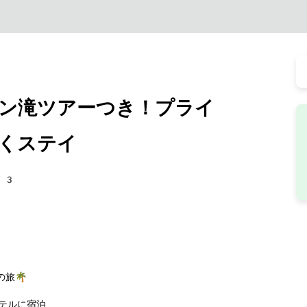
ン滝ツアーつき！プライ
くステイ
73
旅🌴
テルに宿泊