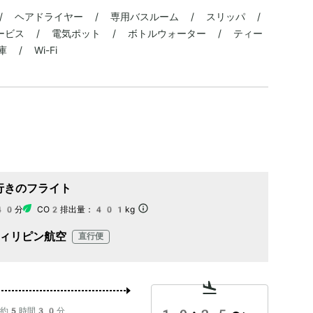
/ ヘアドライヤー / 専用バスルーム / スリッパ /
ービス / 電気ポット / ボトルウォーター / ティー
/ Wi-Fi
行きのフライト
40分
CO2排出量：
401kg
ィリピン航空
直行便
約5時間30分