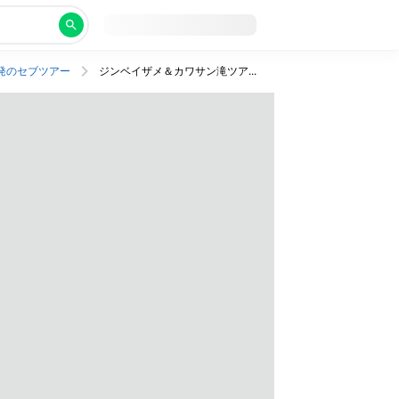
発のセブツアー
ジンベイザメ＆カワサン滝ツアーつき！プライベートビーチでぜいたくステイ