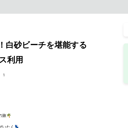
！白砂ビーチを堪能する
ス利用
61
旅🌴
いたく💺