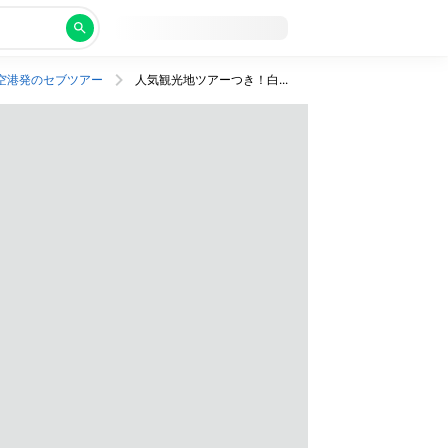
空港発のセブツアー
人気観光地ツアーつき！白砂ビーチを堪能するセブ旅。ビジネスクラス利用