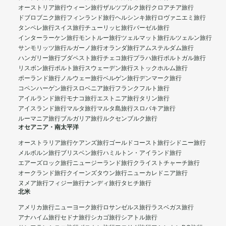
オーストリア旅行
ウィーン旅行
ザルツブルク旅行
クロアチア旅行
ドブロブニク旅行
フィンランド旅行
ヘルシンキ旅行
ロヴァニエミ旅行
タンペレ旅行
スイス旅行
チューリッヒ旅行
バーゼル旅行
インターラーケン旅行
モントルー旅行
ツェルマット旅行
ルツェルン旅行
サンモリッツ旅行
ルガーノ旅行
オランダ旅行
アムステルダム旅行
ハンガリー旅行
ブダペスト旅行
チェコ旅行
プラハ旅行
ポルトガル旅行
リスボン旅行
ポルト旅行
スウェーデン旅行
ストックホルム旅行
ポーランド旅行
ノルウェー旅行
ベルゲン旅行
デンマーク旅行
コペンハーゲン旅行
スロベニア旅行
フランクフルト旅行
アイルランド旅行
モナコ旅行
エストニア旅行
タリン旅行
アイスランド旅行
マルタ旅行
マルタ島旅行
スロバキア旅行
ルーマニア旅行
ブルガリア旅行
ルクセンブルク旅行
オセアニア・南太平洋
オーストラリア旅行
ケアンズ旅行
ゴールドコースト旅行
シドニー旅行
メルボルン旅行
ブリスベン旅行
ハミルトン・アイランド旅行
エアーズロック旅行
ニュージーランド旅行
クライストチャーチ旅行
オークランド旅行
クイーンズタウン旅行
ニューカレドニア旅行
ヌメア旅行
フィジー旅行
ナンディ旅行
タヒチ旅行
北米
アメリカ旅行
ニューヨーク旅行
ロサンゼルス旅行
ラスベガス旅行
アナハイム旅行
セドナ旅行
シカゴ旅行
シアトル旅行