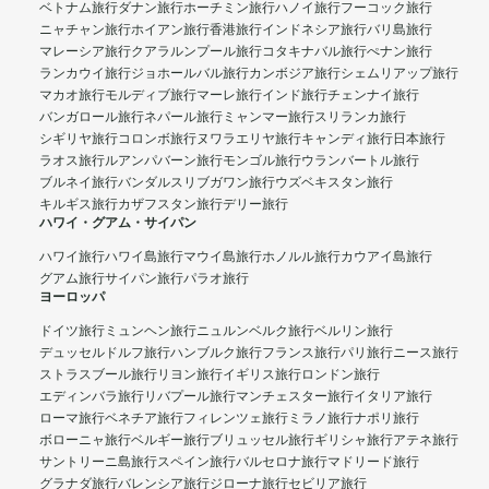
ベトナム旅行
ダナン旅行
ホーチミン旅行
ハノイ旅行
フーコック旅行
ニャチャン旅行
ホイアン旅行
香港旅行
インドネシア旅行
バリ島旅行
マレーシア旅行
クアラルンプール旅行
コタキナバル旅行
ぺナン旅行
ランカウイ旅行
ジョホールバル旅行
カンボジア旅行
シェムリアップ旅行
マカオ旅行
モルディブ旅行
マーレ旅行
インド旅行
チェンナイ旅行
バンガロール旅行
ネパール旅行
ミャンマー旅行
スリランカ旅行
シギリヤ旅行
コロンボ旅行
ヌワラエリヤ旅行
キャンディ旅行
日本旅行
ラオス旅行
ルアンパバーン旅行
モンゴル旅行
ウランバートル旅行
ブルネイ旅行
バンダルスリブガワン旅行
ウズベキスタン旅行
キルギス旅行
カザフスタン旅行
デリー旅行
ハワイ・グアム・サイパン
ハワイ旅行
ハワイ島旅行
マウイ島旅行
ホノルル旅行
カウアイ島旅行
グアム旅行
サイパン旅行
パラオ旅行
ヨーロッパ
ドイツ旅行
ミュンヘン旅行
ニュルンベルク旅行
ベルリン旅行
デュッセルドルフ旅行
ハンブルク旅行
フランス旅行
パリ旅行
ニース旅行
ストラスブール旅行
リヨン旅行
イギリス旅行
ロンドン旅行
エディンバラ旅行
リバプール旅行
マンチェスター旅行
イタリア旅行
ローマ旅行
ベネチア旅行
フィレンツェ旅行
ミラノ旅行
ナポリ旅行
ボローニャ旅行
ベルギー旅行
ブリュッセル旅行
ギリシャ旅行
アテネ旅行
サントリーニ島旅行
スペイン旅行
バルセロナ旅行
マドリード旅行
グラナダ旅行
バレンシア旅行
ジローナ旅行
セビリア旅行