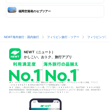
福岡空港発のセブツアー
NEWT海外旅行・国内旅行
フィリピン旅行・ツアー
フィリピンツア
NEWT（ニュート）
かしこい、おトク、旅行アプリ
*1「ホテル・パッケージツアー予約」機能を持つ旅行アプリを対象に、ストアレビューに基づく調査。アプリブ
（2025年6月18日時点の旅行予約アプリ利用満足度No.1調査）
*2「品揃え」＝個人向け海外パッケージ数。アプリブ調べ（2026年1月）。観光庁発表「2024年度主
要旅行業者取扱状況」海外旅行取扱額上位4社含む計7サイトの公式サイト上のプラン数を集計・比較。海外旅行取り
扱いパッケージ数No.1調査：https://app-liv.jp/articles/155712/