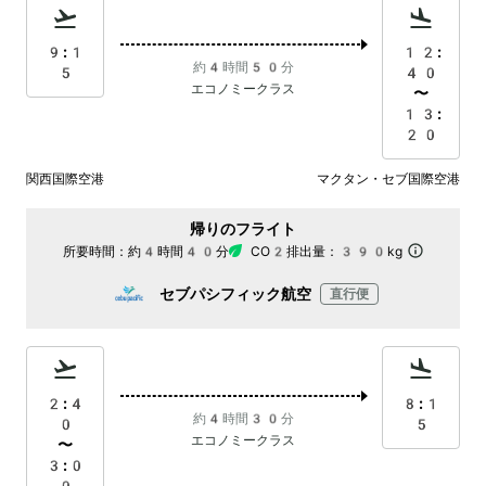
9:1
12:
約4時間50分
5
40
エコノミークラス
〜
13:
20
関西国際空港
マクタン・セブ国際空港
帰りのフライト
所要時間：
約4時間40分
CO2排出量：
390kg
セブパシフィック航空
直行便
2:4
8:1
約4時間30分
0
5
エコノミークラス
〜
3:0
0