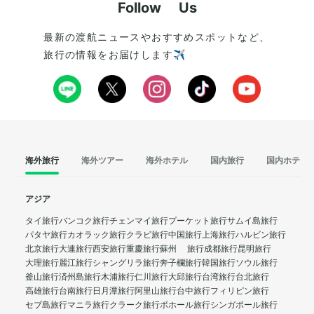
Follow Us
最新の渡航ニュースやおすすめスポットなど、
旅行の情報をお届けします✈️
海外旅行
海外ツアー
海外ホテル
国内旅行
国内ホテル
アジア
タイ旅行
バンコク旅行
チェンマイ旅行
プーケット旅行
サムイ島旅行
パタヤ旅行
カオラック旅行
クラビ旅行
中国旅行
上海旅行
ハルビン旅行
北京旅行
大連旅行
西安旅行
重慶旅行
蘇州 旅行
成都旅行
昆明旅行
大理旅行
麗江旅行
シャングリラ旅行
奔子欄旅行
韓国旅行
ソウル旅行
釜山旅行
済州島旅行
木浦旅行
仁川旅行
大邱旅行
台湾旅行
台北旅行
高雄旅行
台南旅行
日月潭旅行
阿里山旅行
台中旅行
フィリピン旅行
セブ島旅行
マニラ旅行
クラーク旅行
ボホール旅行
シンガポール旅行