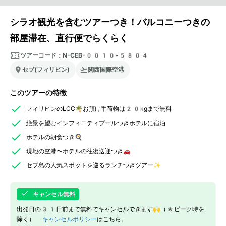
シラオ観光を含むツアーつき！バルコニーつきの
部屋滞在、直行便でらくらく
ツアーコード：
N-CEB-0010-5804
セブ(フィリピン)
関西国際空港
このツアーの特徴
フィリピンのLCC🌴お預け手荷物は20kgまで無料
絶景を望むインフィニティプールつきホテルに宿泊
ホテルの朝食つき🍳
現地の空港〜ホテルの往復送迎つき🚗
セブ島の人気スポットを巡るランチつきツアー✨
キャンセル無料
出発日の31日前まで無料でキャンセルできます🙌（*ピーク時を
除く）
キャンセルポリシー
はこちら。