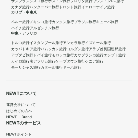
サンフランシスコ旅行
ボストン旅行
フロリダ旅行
ワシントンDC旅行
カナダ旅行
バンクーバー旅行
トロント旅行
イエローナイフ旅行
カリブ・中南米
ペルー旅行
メキシコ旅行
カンクン旅行
ブラジル旅行
キューバ旅行
ハイチ旅行
アルゼンチン旅行
中東・アフリカ
トルコ旅行
イスタンブール旅行
アンカラ旅行
イズミール旅行
カッパドキア旅行
パムッカレ旅行
ヨルダン旅行
アラブ首長国連邦旅行
アブダビ旅行
ドバイ旅行
モロッコ旅行
カサブランカ旅行
エジプト旅行
カイロ旅行
南アフリカ旅行
ケープタウン旅行
ケニア旅行
モーリシャス旅行
カタール旅行
ドーハ旅行
NEWTについて
運営会社について
はじめての方へ
NEWT Brand
NEWTのサービス
NEWTポイント