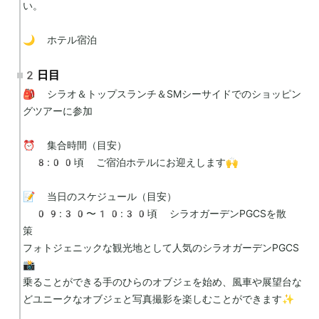
い。

🌙 ホテル宿泊
2日目
🎒 シラオ＆トップスランチ＆SMシーサイドでのショッピン
グツアーに参加

⏰ 集合時間（目安）

 8:00頃 ご宿泊ホテルにお迎えします🙌

📝 当日のスケジュール（目安）

 09:30〜10:30頃 シラオガーデンPGCSを散
策　

フォトジェニックな観光地として人気のシラオガーデンPGCS
📸

乗ることができる手のひらのオブジェを始め、風車や展望台な
どユニークなオブジェと写真撮影を楽しむことができます✨
