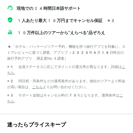
現地での24時間日本語サポート
1人あたり最大10万円までキャンセル保証
※3
10万件以上のツアーから“えらべる”品ぞろえ
*「ホテル・パッケージツアー予約」機能を持つ旅行アプリを対象に、ス
トアレビューに基づく調査。アプリブ（2025年6月18日時点の
旅行予約アプリ 満足度No.1調査）
※1 会員ステータスに応じてポイントの還元率が異なります。詳細は
こ
ちら
。
※2 同日程・同条件などの適用条件があります。他社のツアーより料金
が高い場合は、
こちら
よりお問い合わせください。
※3 サポート金額はキャンセル料の70%となります。適用条件は
こ
ちら
。
迷ったらプライスキープ