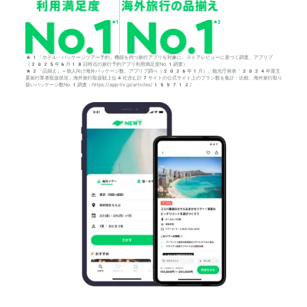
*1「ホテル・パッケージツアー予約」機能を持つ旅行アプリを対象に、ストアレビューに基づく調査。アプリブ
（2025年6月18日時点の旅行予約アプリ利用満足度No.1調査）
*2「品揃え」＝個人向け海外パッケージ数。アプリブ調べ（2026年1月）。観光庁発表「2024年度主
要旅行業者取扱状況」海外旅行取扱額上位4社含む計7サイトの公式サイト上のプラン数を集計・比較。海外旅行取り
扱いパッケージ数No.1調査：https://app-liv.jp/articles/155712/