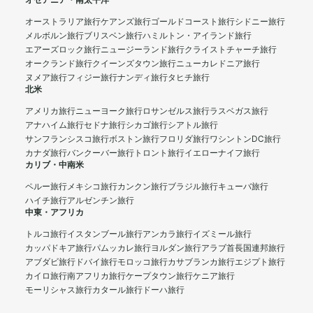
オセアニア・南太平洋
オーストラリア旅行
ケアンズ旅行
ゴールドコースト旅行
シドニー旅行
メルボルン旅行
ブリスベン旅行
ハミルトン・アイランド旅行
エアーズロック旅行
ニュージーランド旅行
クライストチャーチ旅行
オークランド旅行
クイーンズタウン旅行
ニューカレドニア旅行
ヌメア旅行
フィジー旅行
ナンディ旅行
タヒチ旅行
北米
アメリカ旅行
ニューヨーク旅行
ロサンゼルス旅行
ラスベガス旅行
アナハイム旅行
セドナ旅行
シカゴ旅行
シアトル旅行
サンフランシスコ旅行
ボストン旅行
フロリダ旅行
ワシントンDC旅行
カナダ旅行
バンクーバー旅行
トロント旅行
イエローナイフ旅行
カリブ・中南米
ペルー旅行
メキシコ旅行
カンクン旅行
ブラジル旅行
キューバ旅行
ハイチ旅行
アルゼンチン旅行
中東・アフリカ
トルコ旅行
イスタンブール旅行
アンカラ旅行
イズミール旅行
カッパドキア旅行
パムッカレ旅行
ヨルダン旅行
アラブ首長国連邦旅行
アブダビ旅行
ドバイ旅行
モロッコ旅行
カサブランカ旅行
エジプト旅行
カイロ旅行
南アフリカ旅行
ケープタウン旅行
ケニア旅行
モーリシャス旅行
カタール旅行
ドーハ旅行