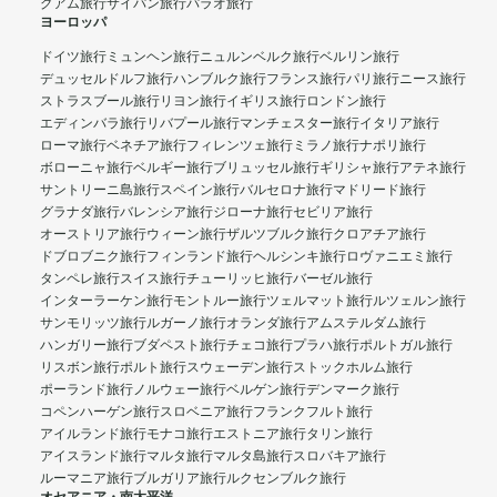
グアム旅行
サイパン旅行
パラオ旅行
ヨーロッパ
ドイツ旅行
ミュンヘン旅行
ニュルンベルク旅行
ベルリン旅行
デュッセルドルフ旅行
ハンブルク旅行
フランス旅行
パリ旅行
ニース旅行
ストラスブール旅行
リヨン旅行
イギリス旅行
ロンドン旅行
エディンバラ旅行
リバプール旅行
マンチェスター旅行
イタリア旅行
ローマ旅行
ベネチア旅行
フィレンツェ旅行
ミラノ旅行
ナポリ旅行
ボローニャ旅行
ベルギー旅行
ブリュッセル旅行
ギリシャ旅行
アテネ旅行
サントリーニ島旅行
スペイン旅行
バルセロナ旅行
マドリード旅行
グラナダ旅行
バレンシア旅行
ジローナ旅行
セビリア旅行
オーストリア旅行
ウィーン旅行
ザルツブルク旅行
クロアチア旅行
ドブロブニク旅行
フィンランド旅行
ヘルシンキ旅行
ロヴァニエミ旅行
タンペレ旅行
スイス旅行
チューリッヒ旅行
バーゼル旅行
インターラーケン旅行
モントルー旅行
ツェルマット旅行
ルツェルン旅行
サンモリッツ旅行
ルガーノ旅行
オランダ旅行
アムステルダム旅行
ハンガリー旅行
ブダペスト旅行
チェコ旅行
プラハ旅行
ポルトガル旅行
リスボン旅行
ポルト旅行
スウェーデン旅行
ストックホルム旅行
ポーランド旅行
ノルウェー旅行
ベルゲン旅行
デンマーク旅行
コペンハーゲン旅行
スロベニア旅行
フランクフルト旅行
アイルランド旅行
モナコ旅行
エストニア旅行
タリン旅行
アイスランド旅行
マルタ旅行
マルタ島旅行
スロバキア旅行
ルーマニア旅行
ブルガリア旅行
ルクセンブルク旅行