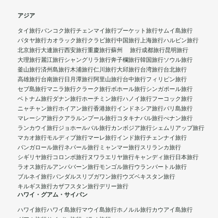
アジア
タイ旅行
バンコク旅行
チェンマイ旅行
プーケット旅行
サムイ島旅行
パタヤ旅行
カオラック旅行
クラビ旅行
中国旅行
上海旅行
ハルビン旅行
北京旅行
大連旅行
西安旅行
重慶旅行
蘇州 旅行
成都旅行
昆明旅行
大理旅行
麗江旅行
シャングリラ旅行
奔子欄旅行
韓国旅行
ソウル旅行
釜山旅行
済州島旅行
木浦旅行
仁川旅行
大邱旅行
台湾旅行
台北旅行
高雄旅行
台南旅行
日月潭旅行
阿里山旅行
台中旅行
フィリピン旅行
セブ島旅行
マニラ旅行
クラーク旅行
ボホール旅行
シンガポール旅行
ベトナム旅行
ダナン旅行
ホーチミン旅行
ハノイ旅行
フーコック旅行
ニャチャン旅行
ホイアン旅行
香港旅行
インドネシア旅行
バリ島旅行
マレーシア旅行
クアラルンプール旅行
コタキナバル旅行
ぺナン旅行
ランカウイ旅行
ジョホールバル旅行
カンボジア旅行
シェムリアップ旅行
マカオ旅行
モルディブ旅行
マーレ旅行
インド旅行
チェンナイ旅行
バンガロール旅行
ネパール旅行
ミャンマー旅行
スリランカ旅行
シギリヤ旅行
コロンボ旅行
ヌワラエリヤ旅行
キャンディ旅行
日本旅行
ラオス旅行
ルアンパバーン旅行
モンゴル旅行
ウランバートル旅行
ブルネイ旅行
バンダルスリブガワン旅行
ウズベキスタン旅行
キルギス旅行
カザフスタン旅行
デリー旅行
ハワイ・グアム・サイパン
ハワイ旅行
ハワイ島旅行
マウイ島旅行
ホノルル旅行
カウアイ島旅行