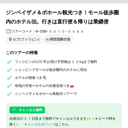
ジンベイザメ＆ボホール観光つき！モール徒歩圏
内のホテル泊。行きは直行便＆帰りは乗継便
ツアーコード：
N-CEB-0010-5480
セブ(フィリピン)
関西国際空港
このツアーの特徴
フィリピンのLCC🌴お預け手荷物は20kgまで無料
ショッピングモールが徒歩圏内のホテルに宿泊
ホテルの朝食つき🍳
現地の空港〜ホテルの往復送迎つき🚗
ジンベイザメ＆ボホール島観光ツアー🦈
キャンセル無料
出発日の31日前まで無料でキャンセルできます🙌（*ピーク時を
除く）
キャンセルポリシー
はこちら。