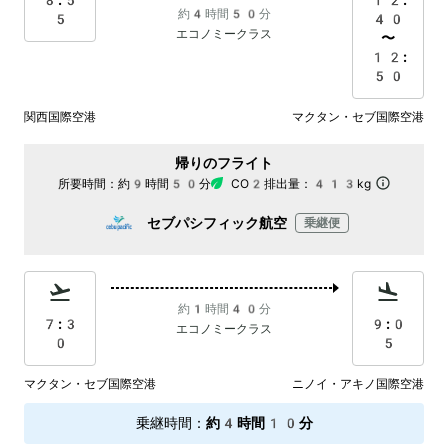
8:5
12:
約4時間50分
5
40
エコノミークラス
〜
12:
50
関西国際空港
マクタン・セブ国際空港
帰りのフライト
所要時間：
約9時間50分
CO2排出量：
413kg
セブパシフィック航空
乗継便
約1時間40分
7:3
9:0
エコノミークラス
0
5
マクタン・セブ国際空港
ニノイ・アキノ国際空港
乗継時間
：
約4時間10分