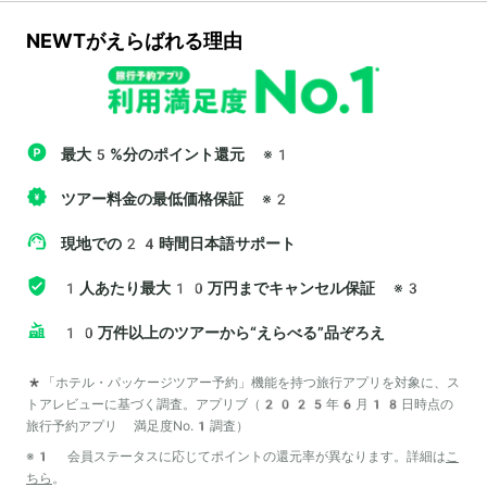
NEWTがえらばれる理由
最大5%分のポイント還元
※1
ツアー料金の最低価格保証
※2
現地での24時間日本語サポート
1人あたり最大10万円までキャンセル保証
※3
10万件以上のツアーから“えらべる”品ぞろえ
*「ホテル・パッケージツアー予約」機能を持つ旅行アプリを対象に、ス
トアレビューに基づく調査。アプリブ（2025年6月18日時点の
旅行予約アプリ 満足度No.1調査）
※1 会員ステータスに応じてポイントの還元率が異なります。詳細は
こ
ちら
。