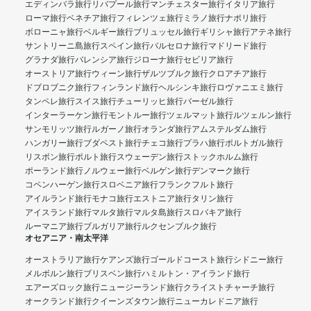
エディンバラ旅行
リバプール旅行
マンチェスター旅行
イタリア旅行
ローマ旅行
ベネチア旅行
フィレンツェ旅行
ミラノ旅行
ナポリ旅行
ボローニャ旅行
ベルギー旅行
ブリュッセル旅行
ギリシャ旅行
アテネ旅行
サントリーニ島旅行
スペイン旅行
バルセロナ旅行
マドリード旅行
グラナダ旅行
バレンシア旅行
ジローナ旅行
セビリア旅行
オーストリア旅行
ウィーン旅行
ザルツブルク旅行
クロアチア旅行
ドブロブニク旅行
フィンランド旅行
ヘルシンキ旅行
ロヴァニエミ旅行
タンペレ旅行
スイス旅行
チューリッヒ旅行
バーゼル旅行
インターラーケン旅行
モントルー旅行
ツェルマット旅行
ルツェルン旅行
サンモリッツ旅行
ルガーノ旅行
オランダ旅行
アムステルダム旅行
ハンガリー旅行
ブダペスト旅行
チェコ旅行
プラハ旅行
ポルトガル旅行
リスボン旅行
ポルト旅行
スウェーデン旅行
ストックホルム旅行
ポーランド旅行
ノルウェー旅行
ベルゲン旅行
デンマーク旅行
コペンハーゲン旅行
スロベニア旅行
フランクフルト旅行
アイルランド旅行
モナコ旅行
エストニア旅行
タリン旅行
アイスランド旅行
マルタ旅行
マルタ島旅行
スロバキア旅行
ルーマニア旅行
ブルガリア旅行
ルクセンブルク旅行
オセアニア・南太平洋
オーストラリア旅行
ケアンズ旅行
ゴールドコースト旅行
シドニー旅行
メルボルン旅行
ブリスベン旅行
ハミルトン・アイランド旅行
エアーズロック旅行
ニュージーランド旅行
クライストチャーチ旅行
オークランド旅行
クイーンズタウン旅行
ニューカレドニア旅行