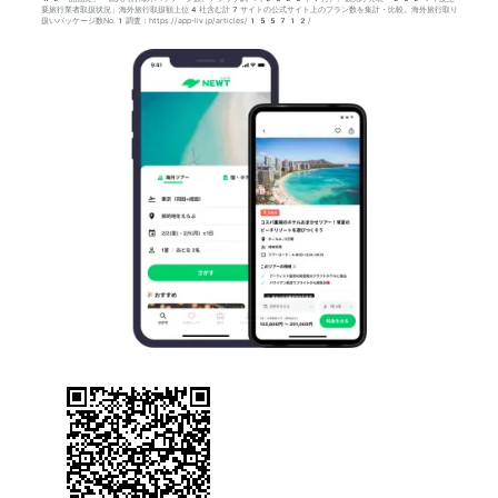
要旅行業者取扱状況」海外旅行取扱額上位4社含む計7サイトの公式サイト上のプラン数を集計・比較。海外旅行取り
扱いパッケージ数No.1調査：https://app-liv.jp/articles/155712/