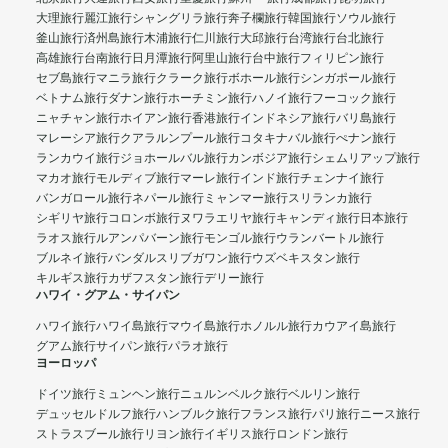
大理旅行
麗江旅行
シャングリラ旅行
奔子欄旅行
韓国旅行
ソウル旅行
釜山旅行
済州島旅行
木浦旅行
仁川旅行
大邱旅行
台湾旅行
台北旅行
高雄旅行
台南旅行
日月潭旅行
阿里山旅行
台中旅行
フィリピン旅行
セブ島旅行
マニラ旅行
クラーク旅行
ボホール旅行
シンガポール旅行
ベトナム旅行
ダナン旅行
ホーチミン旅行
ハノイ旅行
フーコック旅行
ニャチャン旅行
ホイアン旅行
香港旅行
インドネシア旅行
バリ島旅行
マレーシア旅行
クアラルンプール旅行
コタキナバル旅行
ぺナン旅行
ランカウイ旅行
ジョホールバル旅行
カンボジア旅行
シェムリアップ旅行
マカオ旅行
モルディブ旅行
マーレ旅行
インド旅行
チェンナイ旅行
バンガロール旅行
ネパール旅行
ミャンマー旅行
スリランカ旅行
シギリヤ旅行
コロンボ旅行
ヌワラエリヤ旅行
キャンディ旅行
日本旅行
ラオス旅行
ルアンパバーン旅行
モンゴル旅行
ウランバートル旅行
ブルネイ旅行
バンダルスリブガワン旅行
ウズベキスタン旅行
キルギス旅行
カザフスタン旅行
デリー旅行
ハワイ・グアム・サイパン
ハワイ旅行
ハワイ島旅行
マウイ島旅行
ホノルル旅行
カウアイ島旅行
グアム旅行
サイパン旅行
パラオ旅行
ヨーロッパ
ドイツ旅行
ミュンヘン旅行
ニュルンベルク旅行
ベルリン旅行
デュッセルドルフ旅行
ハンブルク旅行
フランス旅行
パリ旅行
ニース旅行
ストラスブール旅行
リヨン旅行
イギリス旅行
ロンドン旅行