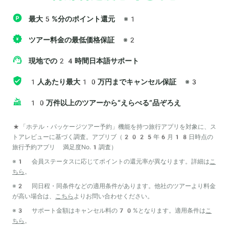
最大5%分のポイント還元
※1
ツアー料金の最低価格保証
※2
現地での24時間日本語サポート
1人あたり最大10万円までキャンセル保証
※3
10万件以上のツアーから“えらべる”品ぞろえ
*「ホテル・パッケージツアー予約」機能を持つ旅行アプリを対象に、ス
トアレビューに基づく調査。アプリブ（2025年6月18日時点の
旅行予約アプリ 満足度No.1調査）
※1 会員ステータスに応じてポイントの還元率が異なります。詳細は
こ
ちら
。
※2 同日程・同条件などの適用条件があります。他社のツアーより料金
が高い場合は、
こちら
よりお問い合わせください。
※3 サポート金額はキャンセル料の70%となります。適用条件は
こ
ちら
。