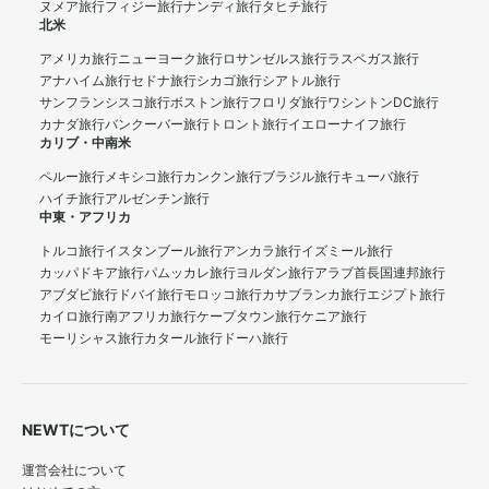
ヌメア旅行
フィジー旅行
ナンディ旅行
タヒチ旅行
北米
アメリカ旅行
ニューヨーク旅行
ロサンゼルス旅行
ラスベガス旅行
アナハイム旅行
セドナ旅行
シカゴ旅行
シアトル旅行
サンフランシスコ旅行
ボストン旅行
フロリダ旅行
ワシントンDC旅行
カナダ旅行
バンクーバー旅行
トロント旅行
イエローナイフ旅行
カリブ・中南米
ペルー旅行
メキシコ旅行
カンクン旅行
ブラジル旅行
キューバ旅行
ハイチ旅行
アルゼンチン旅行
中東・アフリカ
トルコ旅行
イスタンブール旅行
アンカラ旅行
イズミール旅行
カッパドキア旅行
パムッカレ旅行
ヨルダン旅行
アラブ首長国連邦旅行
アブダビ旅行
ドバイ旅行
モロッコ旅行
カサブランカ旅行
エジプト旅行
カイロ旅行
南アフリカ旅行
ケープタウン旅行
ケニア旅行
モーリシャス旅行
カタール旅行
ドーハ旅行
NEWTについて
運営会社について