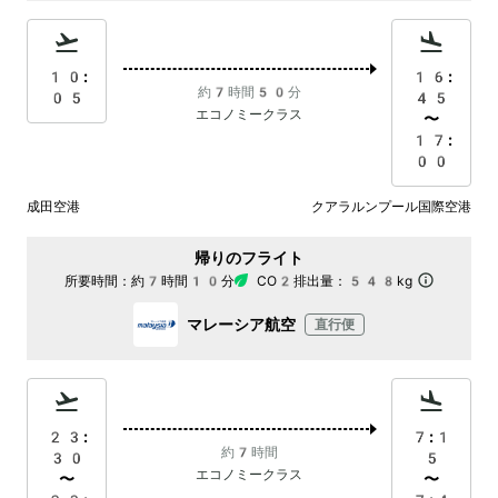
10:
16:
約7時間50分
05
45
エコノミークラス
〜
17:
00
成田空港
クアラルンプール国際空港
帰りのフライト
所要時間：
約7時間10分
CO2排出量：
548kg
マレーシア航空
直行便
23:
7:1
約7時間
30
5
エコノミークラス
〜
〜