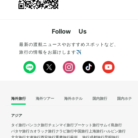
Follow Us
最新の渡航ニュースやおすすめスポットなど、
旅行の情報をお届けします✈️
海外旅行
海外ツアー
海外ホテル
国内旅行
国内ホテル
アジア
タイ旅行
バンコク旅行
チェンマイ旅行
プーケット旅行
サムイ島旅行
パタヤ旅行
カオラック旅行
クラビ旅行
中国旅行
上海旅行
ハルビン旅行
北京旅行
大連旅行
西安旅行
重慶旅行
蘇州 旅行
成都旅行
昆明旅行