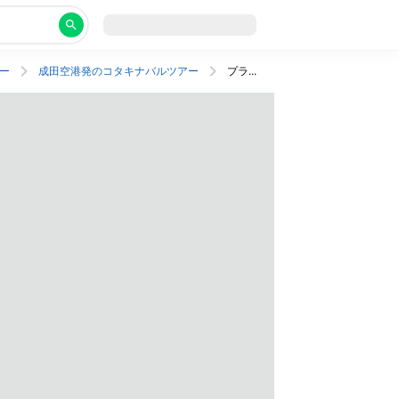
ー
成田空港発のコタキナバルツアー
プライベートビーチがある王道5つ星リゾートに宿泊！往復送迎つき