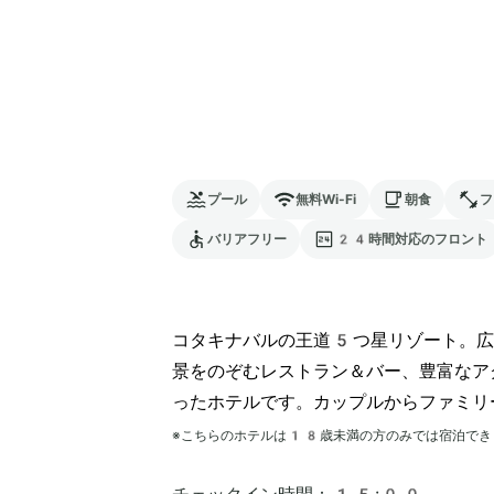
プール
無料Wi-Fi
朝食
フ
バリアフリー
24時間対応のフロント
コタキナバルの王道5つ星リゾート。広
景をのぞむレストラン＆バー、豊富なア
ったホテルです。カップルからファミリ
※こちらのホテルは
18
歳未満の方のみでは宿泊でき