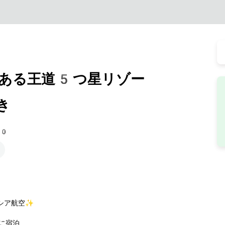
ある王道5つ星リゾー
き
10
シア航空✨
に宿泊