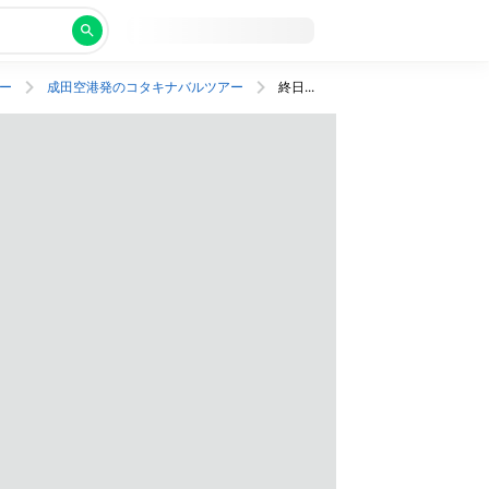
ー
成田空港発のコタキナバルツアー
終日営業のレストランも魅力！市内中心部の好立地な老舗ホテルにステイ。往復送迎つき