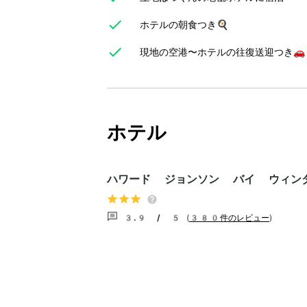
ホテルの朝食つき🍳
現地の空港〜ホテルの往復送迎つき🚗
ホテル
ハワード ジョンソン バイ ウィン
3.9 / 5
(
380件のレビュー
)