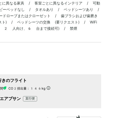
室ごとに異なる家具 / 客室ごとに異なるインテリア / 可動
ビーベッドなし / タオルあり / ベッドシーツあり /
ードローブまたはクローゼット / 歯ブラシおよび歯磨き
) / ベッドシーツの交換 (要リクエスト) / WiFi
～ 2 人向け、6 台まで接続可) / 禁煙
行きのフライト
間
CO2排出量：
146kg
エアプサン
直行便