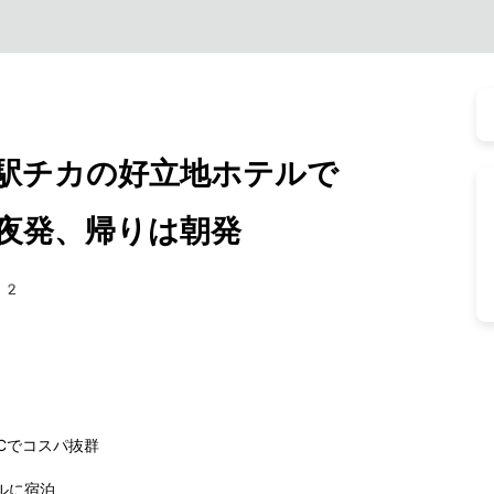
駅チカの好立地ホテルで
夜発、帰りは朝発
82
CCでコスパ抜群
ルに宿泊