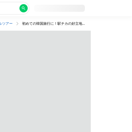
ルツアー
初めての韓国旅行に！駅チカの好立地ホテルで充実ソウル旅。行きは夜発、帰りは朝発