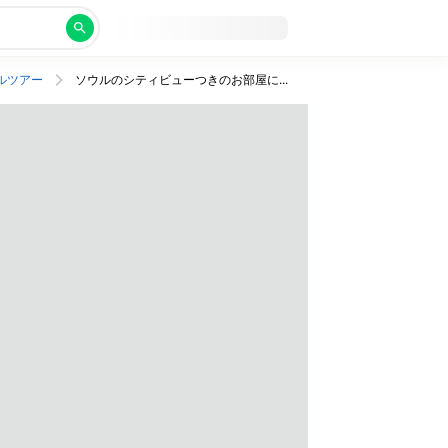
ルツアー
ソウルのシティビューつきのお部屋に滞在！明洞からすぐの観光に便利な好立地