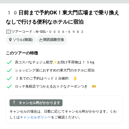
10日前まで予約OK！東大門広場まで乗り換え
なしで行ける便利なホテルに宿泊
ツアーコード：
N-SEL-0006-6982
ソウル(韓国)
関西国際空港
このツアーの特徴
高コスパなチェジュ航空✨お預け手荷物は15kg
ショッピング派におすすめの東大門のホテルに宿泊
2名でのご予約はベッド2台確約 👌
ロッテ免税店でつかえるおトクなクーポンつき 🎫
キャンセル料がかかります
キャンセルの場合は、日数に応じてキャンセル料がかかります。くわ
しくは
キャンセルポリシー
をご確認ください。