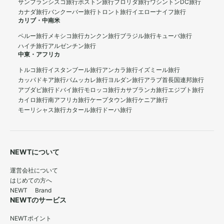
サンフランシスコ旅行
ボストン旅行
フロリダ旅行
ワシントンDC旅行
カナダ旅行
バンクーバー旅行
トロント旅行
イエローナイフ旅行
カリブ・中南米
ペルー旅行
メキシコ旅行
カンクン旅行
ブラジル旅行
キューバ旅行
ハイチ旅行
アルゼンチン旅行
中東・アフリカ
トルコ旅行
イスタンブール旅行
アンカラ旅行
イズミール旅行
カッパドキア旅行
パムッカレ旅行
ヨルダン旅行
アラブ首長国連邦旅行
アブダビ旅行
ドバイ旅行
モロッコ旅行
カサブランカ旅行
エジプト旅行
カイロ旅行
南アフリカ旅行
ケープタウン旅行
ケニア旅行
モーリシャス旅行
カタール旅行
ドーハ旅行
NEWTについて
運営会社について
はじめての方へ
NEWT Brand
NEWTのサービス
NEWTポイント