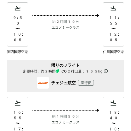
9:5
11:
約2時間10分
0
55
エコノミークラス
〜
〜
10:
12:
05
05
関西国際空港
仁川国際空港
帰りのフライト
所要時間：
約2時間
CO2排出量：
105kg
チェジュ航空
直行便
16:
18:
約1時間50分
55
40
エコノミークラス
〜
〜
17:
18: