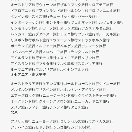
オーストリア旅行
ウィーン旅行
ザルツブルク旅行
クロアチア旅行
ドブロブニク旅行
フィンランド旅行
ヘルシンキ旅行
ロヴァニエミ旅行
タンペレ旅行
スイス旅行
チューリッヒ旅行
バーゼル旅行
インターラーケン旅行
モントルー旅行
ツェルマット旅行
ルツェルン旅行
サンモリッツ旅行
ルガーノ旅行
オランダ旅行
アムステルダム旅行
ハンガリー旅行
ブダペスト旅行
チェコ旅行
プラハ旅行
ポルトガル旅行
リスボン旅行
ポルト旅行
スウェーデン旅行
ストックホルム旅行
ポーランド旅行
ノルウェー旅行
ベルゲン旅行
デンマーク旅行
コペンハーゲン旅行
スロベニア旅行
フランクフルト旅行
アイルランド旅行
モナコ旅行
エストニア旅行
タリン旅行
アイスランド旅行
マルタ旅行
マルタ島旅行
スロバキア旅行
ルーマニア旅行
ブルガリア旅行
ルクセンブルク旅行
オセアニア・南太平洋
オーストラリア旅行
ケアンズ旅行
ゴールドコースト旅行
シドニー旅行
メルボルン旅行
ブリスベン旅行
ハミルトン・アイランド旅行
エアーズロック旅行
ニュージーランド旅行
クライストチャーチ旅行
オークランド旅行
クイーンズタウン旅行
ニューカレドニア旅行
ヌメア旅行
フィジー旅行
ナンディ旅行
タヒチ旅行
北米
アメリカ旅行
ニューヨーク旅行
ロサンゼルス旅行
ラスベガス旅行
アナハイム旅行
セドナ旅行
シカゴ旅行
シアトル旅行