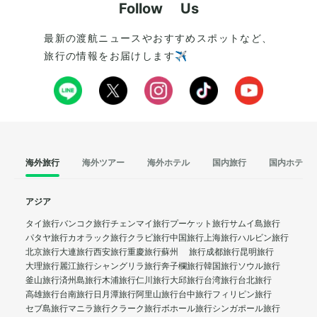
Follow Us
最新の渡航ニュースやおすすめスポットなど、
旅行の情報をお届けします✈️
海外旅行
海外ツアー
海外ホテル
国内旅行
国内ホテル
アジア
タイ旅行
バンコク旅行
チェンマイ旅行
プーケット旅行
サムイ島旅行
パタヤ旅行
カオラック旅行
クラビ旅行
中国旅行
上海旅行
ハルビン旅行
北京旅行
大連旅行
西安旅行
重慶旅行
蘇州 旅行
成都旅行
昆明旅行
大理旅行
麗江旅行
シャングリラ旅行
奔子欄旅行
韓国旅行
ソウル旅行
釜山旅行
済州島旅行
木浦旅行
仁川旅行
大邱旅行
台湾旅行
台北旅行
高雄旅行
台南旅行
日月潭旅行
阿里山旅行
台中旅行
フィリピン旅行
セブ島旅行
マニラ旅行
クラーク旅行
ボホール旅行
シンガポール旅行