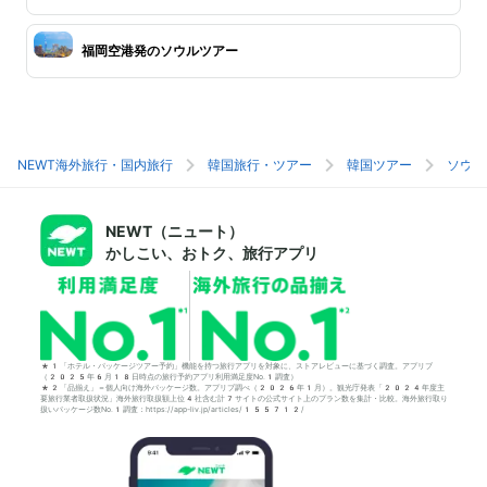
福岡空港発のソウルツアー
NEWT海外旅行・国内旅行
韓国旅行・ツアー
韓国ツアー
ソウル
NEWT（ニュート）
かしこい、おトク、旅行アプリ
*1「ホテル・パッケージツアー予約」機能を持つ旅行アプリを対象に、ストアレビューに基づく調査。アプリブ
（2025年6月18日時点の旅行予約アプリ利用満足度No.1調査）
*2「品揃え」＝個人向け海外パッケージ数。アプリブ調べ（2026年1月）。観光庁発表「2024年度主
要旅行業者取扱状況」海外旅行取扱額上位4社含む計7サイトの公式サイト上のプラン数を集計・比較。海外旅行取り
扱いパッケージ数No.1調査：https://app-liv.jp/articles/155712/