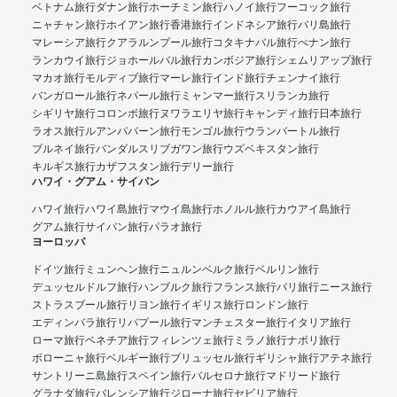
ベトナム旅行
ダナン旅行
ホーチミン旅行
ハノイ旅行
フーコック旅行
ニャチャン旅行
ホイアン旅行
香港旅行
インドネシア旅行
バリ島旅行
マレーシア旅行
クアラルンプール旅行
コタキナバル旅行
ぺナン旅行
ランカウイ旅行
ジョホールバル旅行
カンボジア旅行
シェムリアップ旅行
マカオ旅行
モルディブ旅行
マーレ旅行
インド旅行
チェンナイ旅行
バンガロール旅行
ネパール旅行
ミャンマー旅行
スリランカ旅行
シギリヤ旅行
コロンボ旅行
ヌワラエリヤ旅行
キャンディ旅行
日本旅行
ラオス旅行
ルアンパバーン旅行
モンゴル旅行
ウランバートル旅行
ブルネイ旅行
バンダルスリブガワン旅行
ウズベキスタン旅行
キルギス旅行
カザフスタン旅行
デリー旅行
ハワイ・グアム・サイパン
ハワイ旅行
ハワイ島旅行
マウイ島旅行
ホノルル旅行
カウアイ島旅行
グアム旅行
サイパン旅行
パラオ旅行
ヨーロッパ
ドイツ旅行
ミュンヘン旅行
ニュルンベルク旅行
ベルリン旅行
デュッセルドルフ旅行
ハンブルク旅行
フランス旅行
パリ旅行
ニース旅行
ストラスブール旅行
リヨン旅行
イギリス旅行
ロンドン旅行
エディンバラ旅行
リバプール旅行
マンチェスター旅行
イタリア旅行
ローマ旅行
ベネチア旅行
フィレンツェ旅行
ミラノ旅行
ナポリ旅行
ボローニャ旅行
ベルギー旅行
ブリュッセル旅行
ギリシャ旅行
アテネ旅行
サントリーニ島旅行
スペイン旅行
バルセロナ旅行
マドリード旅行
グラナダ旅行
バレンシア旅行
ジローナ旅行
セビリア旅行