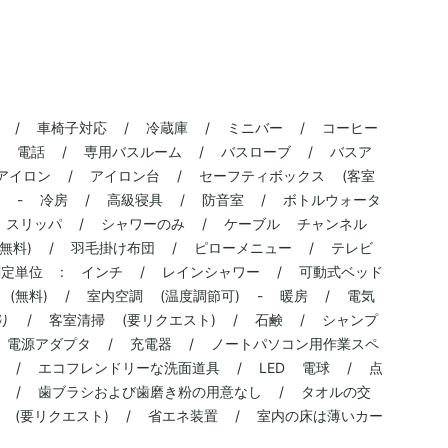
ビ / 車椅子対応 / 冷蔵庫 / ミニバー / コーヒー
 / 電話 / 専用バスルーム / バスローブ / バスア
 アイロン / アイロン台 / セーフティボックス (客室
) - 冷房 / 高級寝具 / 防音室 / ボトルウォータ
/ スリッパ / シャワーのみ / ケーブル チャンネル
 (無料) / 羽毛掛け布団 / ピローメニュー / テレビ
定単位 : インチ / レインシャワー / 可動式ベッド
(無料) / 室内空調 (温度調節可) - 暖房 / 電気
り / 客室清掃 (要リクエスト) / 石鹸 / シャンプ
 電源アダプタ / 充電器 / ノートパソコン用作業スペ
 / エコフレンドリーな洗面道具 / LED 電球 / 点
 / 歯ブラシおよび歯磨き粉の用意なし / タオルの交
 (要リクエスト) / 省エネ装置 / 室内の床は薄いカー