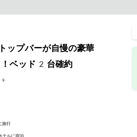
トップバーが自慢の豪華
イ！ベッド2台確約
09
に旅行
ホテルに宿泊