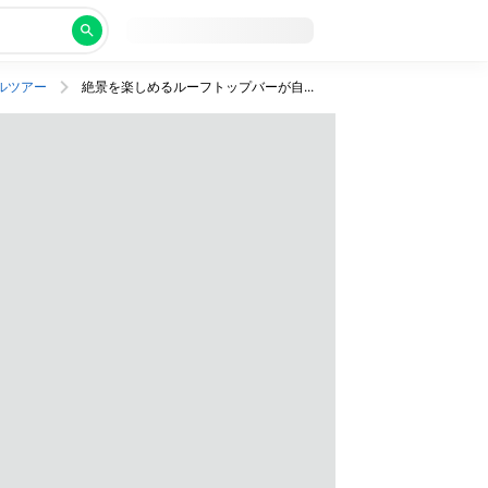
ルツアー
絶景を楽しめるルーフトップバーが自慢の豪華5つ星ホテルにステイ！ベッド2台確約