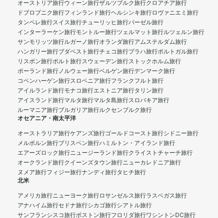
オーストリア旅行
ウィーン旅行
ザルツブルク旅行
クロアチア旅行
ドブロブニク旅行
フィンランド旅行
ヘルシンキ旅行
ロヴァニエミ旅行
タンペレ旅行
スイス旅行
チューリッヒ旅行
バーゼル旅行
インターラーケン旅行
モントルー旅行
ツェルマット旅行
ルツェルン旅行
サンモリッツ旅行
ルガーノ旅行
オランダ旅行
アムステルダム旅行
ハンガリー旅行
ブダペスト旅行
チェコ旅行
プラハ旅行
ポルトガル旅行
リスボン旅行
ポルト旅行
スウェーデン旅行
ストックホルム旅行
ポーランド旅行
ノルウェー旅行
ベルゲン旅行
デンマーク旅行
コペンハーゲン旅行
スロベニア旅行
フランクフルト旅行
アイルランド旅行
モナコ旅行
エストニア旅行
タリン旅行
アイスランド旅行
マルタ旅行
マルタ島旅行
スロバキア旅行
ルーマニア旅行
ブルガリア旅行
ルクセンブルク旅行
オセアニア・南太平洋
オーストラリア旅行
ケアンズ旅行
ゴールドコースト旅行
シドニー旅行
メルボルン旅行
ブリスベン旅行
ハミルトン・アイランド旅行
エアーズロック旅行
ニュージーランド旅行
クライストチャーチ旅行
オークランド旅行
クイーンズタウン旅行
ニューカレドニア旅行
ヌメア旅行
フィジー旅行
ナンディ旅行
タヒチ旅行
北米
アメリカ旅行
ニューヨーク旅行
ロサンゼルス旅行
ラスベガス旅行
アナハイム旅行
セドナ旅行
シカゴ旅行
シアトル旅行
サンフランシスコ旅行
ボストン旅行
フロリダ旅行
ワシントンDC旅行