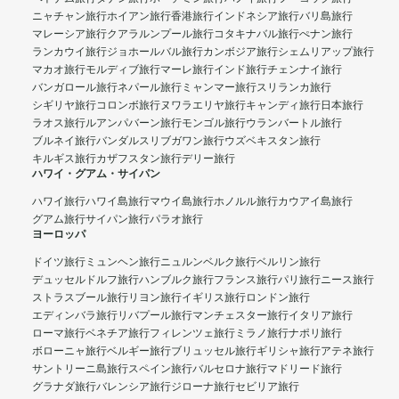
ニャチャン旅行
ホイアン旅行
香港旅行
インドネシア旅行
バリ島旅行
マレーシア旅行
クアラルンプール旅行
コタキナバル旅行
ぺナン旅行
ランカウイ旅行
ジョホールバル旅行
カンボジア旅行
シェムリアップ旅行
マカオ旅行
モルディブ旅行
マーレ旅行
インド旅行
チェンナイ旅行
バンガロール旅行
ネパール旅行
ミャンマー旅行
スリランカ旅行
シギリヤ旅行
コロンボ旅行
ヌワラエリヤ旅行
キャンディ旅行
日本旅行
ラオス旅行
ルアンパバーン旅行
モンゴル旅行
ウランバートル旅行
ブルネイ旅行
バンダルスリブガワン旅行
ウズベキスタン旅行
キルギス旅行
カザフスタン旅行
デリー旅行
ハワイ・グアム・サイパン
ハワイ旅行
ハワイ島旅行
マウイ島旅行
ホノルル旅行
カウアイ島旅行
グアム旅行
サイパン旅行
パラオ旅行
ヨーロッパ
ドイツ旅行
ミュンヘン旅行
ニュルンベルク旅行
ベルリン旅行
デュッセルドルフ旅行
ハンブルク旅行
フランス旅行
パリ旅行
ニース旅行
ストラスブール旅行
リヨン旅行
イギリス旅行
ロンドン旅行
エディンバラ旅行
リバプール旅行
マンチェスター旅行
イタリア旅行
ローマ旅行
ベネチア旅行
フィレンツェ旅行
ミラノ旅行
ナポリ旅行
ボローニャ旅行
ベルギー旅行
ブリュッセル旅行
ギリシャ旅行
アテネ旅行
サントリーニ島旅行
スペイン旅行
バルセロナ旅行
マドリード旅行
グラナダ旅行
バレンシア旅行
ジローナ旅行
セビリア旅行