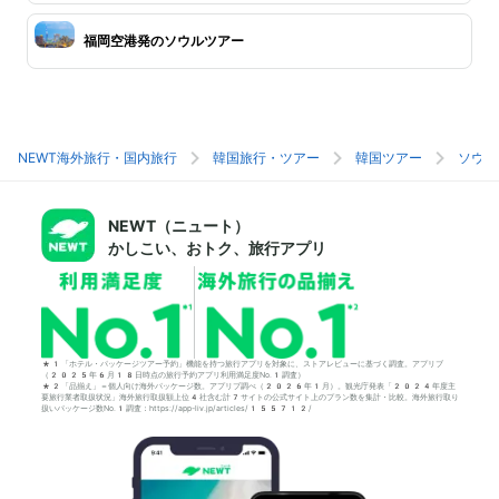
福岡空港発のソウルツアー
NEWT海外旅行・国内旅行
韓国旅行・ツアー
韓国ツアー
ソウル
NEWT（ニュート）
かしこい、おトク、旅行アプリ
*1「ホテル・パッケージツアー予約」機能を持つ旅行アプリを対象に、ストアレビューに基づく調査。アプリブ
（2025年6月18日時点の旅行予約アプリ利用満足度No.1調査）
*2「品揃え」＝個人向け海外パッケージ数。アプリブ調べ（2026年1月）。観光庁発表「2024年度主
要旅行業者取扱状況」海外旅行取扱額上位4社含む計7サイトの公式サイト上のプラン数を集計・比較。海外旅行取り
扱いパッケージ数No.1調査：https://app-liv.jp/articles/155712/