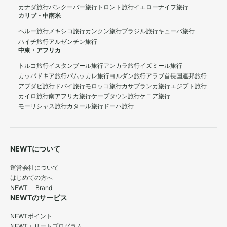
カナダ旅行
バンクーバー旅行
トロント旅行
イエローナイフ旅行
カリブ・中南米
ペルー旅行
メキシコ旅行
カンクン旅行
ブラジル旅行
キューバ旅行
ハイチ旅行
アルゼンチン旅行
中東・アフリカ
トルコ旅行
イスタンブール旅行
アンカラ旅行
イズミール旅行
カッパドキア旅行
パムッカレ旅行
ヨルダン旅行
アラブ首長国連邦旅行
アブダビ旅行
ドバイ旅行
モロッコ旅行
カサブランカ旅行
エジプト旅行
カイロ旅行
南アフリカ旅行
ケープタウン旅行
ケニア旅行
モーリシャス旅行
カタール旅行
ドーハ旅行
NEWTについて
運営会社について
はじめての方へ
NEWT Brand
NEWTのサービス
NEWTポイント
NEWTエリートプログラム