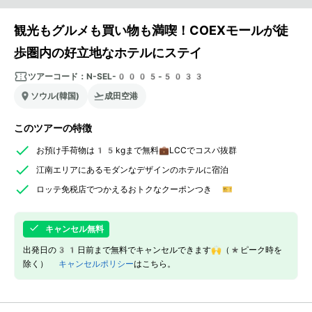
観光もグルメも買い物も満喫！COEXモールが徒
歩圏内の好立地なホテルにステイ
ツアーコード：
N-SEL-0005-5033
ソウル(韓国)
成田空港
このツアーの特徴
お預け手荷物は15kgまで無料💼LCCでコスパ抜群
江南エリアにあるモダンなデザインのホテルに宿泊
ロッテ免税店でつかえるおトクなクーポンつき 🎫
キャンセル無料
出発日の31日前まで無料でキャンセルできます🙌（*ピーク時を
除く）
キャンセルポリシー
はこちら。