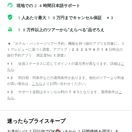
現地での24時間日本語サポート
1人あたり最大10万円までキャンセル保証
※3
10万件以上のツアーから“えらべる”品ぞろえ
*「ホテル・パッケージツアー予約」機能を持つ旅行アプリを対象に、ス
トアレビューに基づく調査。アプリブ（2025年6月18日時点の
旅行予約アプリ 満足度No.1調査）
※1 会員ステータスに応じてポイントの還元率が異なります。詳細は
こ
ちら
。
※2 同日程・同条件などの適用条件があります。他社のツアーより料金
が高い場合は、
こちら
よりお問い合わせください。
※3 サポート金額はキャンセル料の70%となります。適用条件は
こ
ちら
。
迷ったらプライスキープ
お支払いは
2
日以内でOK🙆‍♀️いまから
2
日間価格を固定しま