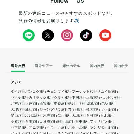
Follow Us
最新の渡航ニュースやおすすめスポットなど、
旅行の情報をお届けします✈️
海外旅行
海外ツアー
海外ホテル
国内旅行
国内ホテル
アジア
タイ旅行
バンコク旅行
チェンマイ旅行
プーケット旅行
サムイ島旅行
パタヤ旅行
カオラック旅行
クラビ旅行
中国旅行
上海旅行
ハルビン旅行
北京旅行
大連旅行
西安旅行
重慶旅行
蘇州 旅行
成都旅行
昆明旅行
大理旅行
麗江旅行
シャングリラ旅行
奔子欄旅行
韓国旅行
ソウル旅行
釜山旅行
済州島旅行
木浦旅行
仁川旅行
大邱旅行
台湾旅行
台北旅行
高雄旅行
台南旅行
日月潭旅行
阿里山旅行
台中旅行
フィリピン旅行
セブ島旅行
マニラ旅行
クラーク旅行
ボホール旅行
シンガポール旅行
ベトナム旅行
ダナン旅行
ホーチミン旅行
ハノイ旅行
フーコック旅行