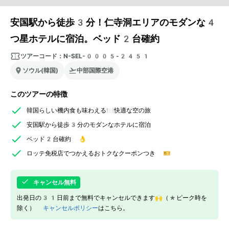
安国駅から徒歩3分！仁寺洞エリアのモダンな4
つ星ホテルに宿泊。ベッド2台確約
ツアーコード：
N-SEL-0005-2451
ソウル(韓国)
中部国際空港
このツアーの特徴
韓国らしい機内食も味わえる🍽️快適な空の旅
安国駅から徒歩3分のモダンなホテルに宿泊
ベッド2台確約 👌
ロッテ免税店でつかえるおトクなクーポンつき 🎫
キャンセル無料
出発日の31日前まで無料でキャンセルできます🙌（*ピーク時を
除く）
キャンセルポリシー
はこちら。