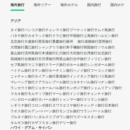
海外旅行
海外ツアー
海外ホテル
国内旅行
国内ホテル
アジア
タイ旅行
バンコク旅行
チェンマイ旅行
プーケット旅行
サムイ島旅行
パタヤ旅行
カオラック旅行
クラビ旅行
中国旅行
上海旅行
ハルビン旅行
北京旅行
大連旅行
西安旅行
重慶旅行
蘇州 旅行
成都旅行
昆明旅行
大理旅行
麗江旅行
シャングリラ旅行
奔子欄旅行
韓国旅行
ソウル旅行
釜山旅行
済州島旅行
木浦旅行
仁川旅行
大邱旅行
台湾旅行
台北旅行
高雄旅行
台南旅行
日月潭旅行
阿里山旅行
台中旅行
フィリピン旅行
セブ島旅行
マニラ旅行
クラーク旅行
ボホール旅行
シンガポール旅行
ベトナム旅行
ダナン旅行
ホーチミン旅行
ハノイ旅行
フーコック旅行
ニャチャン旅行
ホイアン旅行
香港旅行
インドネシア旅行
バリ島旅行
マレーシア旅行
クアラルンプール旅行
コタキナバル旅行
ぺナン旅行
ランカウイ旅行
ジョホールバル旅行
カンボジア旅行
シェムリアップ旅行
マカオ旅行
モルディブ旅行
マーレ旅行
インド旅行
チェンナイ旅行
バンガロール旅行
ネパール旅行
ミャンマー旅行
スリランカ旅行
シギリヤ旅行
コロンボ旅行
ヌワラエリヤ旅行
キャンディ旅行
日本旅行
ラオス旅行
ルアンパバーン旅行
モンゴル旅行
ウランバートル旅行
ブルネイ旅行
バンダルスリブガワン旅行
ウズベキスタン旅行
キルギス旅行
カザフスタン旅行
デリー旅行
ハワイ・グアム・サイパン