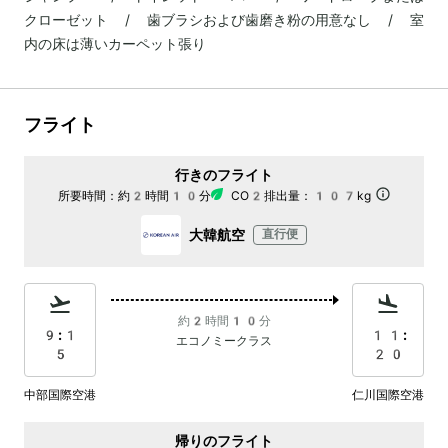
クローゼット / 歯ブラシおよび歯磨き粉の用意なし / 室
内の床は薄いカーペット張り
フライト
行きのフライト
所要時間：
約2時間10分
CO2排出量：
107kg
大韓航空
直行便
約2時間10分
9:1
11:
エコノミークラス
5
20
中部国際空港
仁川国際空港
帰りのフライト