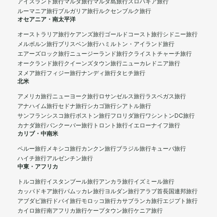
アイスランド旅行
マルタ旅行
マルタ島旅行
スロバキア旅行
ルーマニア旅行
ブルガリア旅行
ルクセンブルク旅行
オセアニア・南太平洋
オーストラリア旅行
ケアンズ旅行
ゴールドコースト旅行
シドニー旅行
メルボルン旅行
ブリスベン旅行
ハミルトン・アイランド旅行
エアーズロック旅行
ニュージーランド旅行
クライストチャーチ旅行
オークランド旅行
クイーンズタウン旅行
ニューカレドニア旅行
ヌメア旅行
フィジー旅行
ナンディ旅行
タヒチ旅行
北米
アメリカ旅行
ニューヨーク旅行
ロサンゼルス旅行
ラスベガス旅行
アナハイム旅行
セドナ旅行
シカゴ旅行
シアトル旅行
サンフランシスコ旅行
ボストン旅行
フロリダ旅行
ワシントンDC旅行
カナダ旅行
バンクーバー旅行
トロント旅行
イエローナイフ旅行
カリブ・中南米
ペルー旅行
メキシコ旅行
カンクン旅行
ブラジル旅行
キューバ旅行
ハイチ旅行
アルゼンチン旅行
中東・アフリカ
トルコ旅行
イスタンブール旅行
アンカラ旅行
イズミール旅行
カッパドキア旅行
パムッカレ旅行
ヨルダン旅行
アラブ首長国連邦旅行
アブダビ旅行
ドバイ旅行
モロッコ旅行
カサブランカ旅行
エジプト旅行
カイロ旅行
南アフリカ旅行
ケープタウン旅行
ケニア旅行