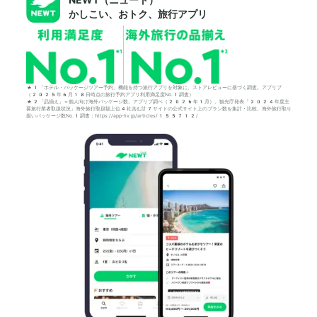
かしこい、おトク、旅行アプリ
*1「ホテル・パッケージツアー予約」機能を持つ旅行アプリを対象に、ストアレビューに基づく調査。アプリブ
（2025年6月18日時点の旅行予約アプリ利用満足度No.1調査）
*2「品揃え」＝個人向け海外パッケージ数。アプリブ調べ（2026年1月）。観光庁発表「2024年度主
要旅行業者取扱状況」海外旅行取扱額上位4社含む計7サイトの公式サイト上のプラン数を集計・比較。海外旅行取り
扱いパッケージ数No.1調査：https://app-liv.jp/articles/155712/