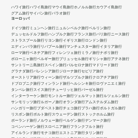
ハワイ旅行
ハワイ島旅行
マウイ島旅行
ホノルル旅行
カウアイ島旅行
グアム旅行
サイパン旅行
パラオ旅行
ヨーロッパ
ドイツ旅行
ミュンヘン旅行
ニュルンベルク旅行
ベルリン旅行
デュッセルドルフ旅行
ハンブルク旅行
フランス旅行
パリ旅行
ニース旅行
ストラスブール旅行
リヨン旅行
イギリス旅行
ロンドン旅行
エディンバラ旅行
リバプール旅行
マンチェスター旅行
イタリア旅行
ローマ旅行
ベネチア旅行
フィレンツェ旅行
ミラノ旅行
ナポリ旅行
ボローニャ旅行
ベルギー旅行
ブリュッセル旅行
ギリシャ旅行
アテネ旅行
サントリーニ島旅行
スペイン旅行
バルセロナ旅行
マドリード旅行
グラナダ旅行
バレンシア旅行
ジローナ旅行
セビリア旅行
オーストリア旅行
ウィーン旅行
ザルツブルク旅行
クロアチア旅行
ドブロブニク旅行
フィンランド旅行
ヘルシンキ旅行
ロヴァニエミ旅行
タンペレ旅行
スイス旅行
チューリッヒ旅行
バーゼル旅行
インターラーケン旅行
モントルー旅行
ツェルマット旅行
ルツェルン旅行
サンモリッツ旅行
ルガーノ旅行
オランダ旅行
アムステルダム旅行
ハンガリー旅行
ブダペスト旅行
チェコ旅行
プラハ旅行
ポルトガル旅行
リスボン旅行
ポルト旅行
スウェーデン旅行
ストックホルム旅行
ポーランド旅行
ノルウェー旅行
ベルゲン旅行
デンマーク旅行
コペンハーゲン旅行
スロベニア旅行
フランクフルト旅行
アイルランド旅行
モナコ旅行
エストニア旅行
タリン旅行