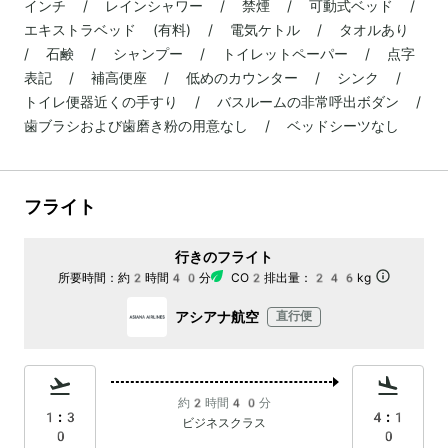
インチ / レインシャワー / 禁煙 / 可動式ベッド /
エキストラベッド (有料) / 電気ケトル / タオルあり
/ 石鹸 / シャンプー / トイレットペーパー / 点字
表記 / 補高便座 / 低めのカウンター / シンク /
トイレ便器近くの手すり / バスルームの非常呼出ボダン /
歯ブラシおよび歯磨き粉の用意なし / ベッドシーツなし
フライト
行きのフライト
所要時間：
約2時間40分
CO2排出量：
246kg
アシアナ航空
直行便
約2時間40分
1:3
4:1
ビジネスクラス
0
0