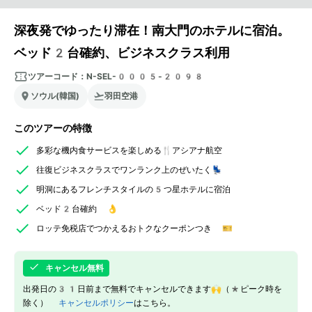
深夜発でゆったり滞在！南大門のホテルに宿泊。
ベッド2台確約、ビジネスクラス利用
ツアーコード：
N-SEL-0005-2098
ソウル(韓国)
羽田空港
このツアーの特徴
多彩な機内食サービスを楽しめる🍴アシアナ航空
往復ビジネスクラスでワンランク上のぜいたく💺
明洞にあるフレンチスタイルの5つ星ホテルに宿泊
ベッド2台確約 👌
ロッテ免税店でつかえるおトクなクーポンつき 🎫
キャンセル無料
出発日の31日前まで無料でキャンセルできます🙌（*ピーク時を
除く）
キャンセルポリシー
はこちら。