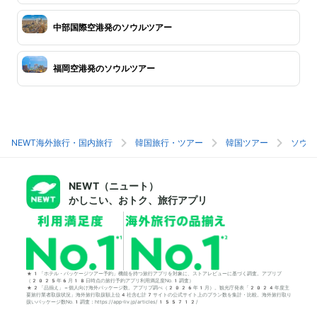
中部国際空港発のソウルツアー
福岡空港発のソウルツアー
NEWT海外旅行・国内旅行
韓国旅行・ツアー
韓国ツアー
ソウル
NEWT（ニュート）
かしこい、おトク、旅行アプリ
*1「ホテル・パッケージツアー予約」機能を持つ旅行アプリを対象に、ストアレビューに基づく調査。アプリブ
（2025年6月18日時点の旅行予約アプリ利用満足度No.1調査）
*2「品揃え」＝個人向け海外パッケージ数。アプリブ調べ（2026年1月）。観光庁発表「2024年度主
要旅行業者取扱状況」海外旅行取扱額上位4社含む計7サイトの公式サイト上のプラン数を集計・比較。海外旅行取り
扱いパッケージ数No.1調査：https://app-liv.jp/articles/155712/