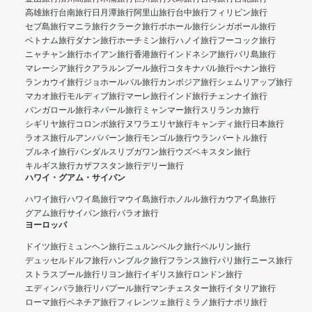
高雄旅行
台南旅行
日月潭旅行
阿里山旅行
台中旅行
フィリピン旅行
セブ島旅行
マニラ旅行
クラーク旅行
ボホール旅行
シンガポール旅行
ベトナム旅行
ダナン旅行
ホーチミン旅行
ハノイ旅行
フーコック旅行
ニャチャン旅行
ホイアン旅行
香港旅行
インドネシア旅行
バリ島旅行
マレーシア旅行
クアラルンプール旅行
コタキナバル旅行
ぺナン旅行
ランカウイ旅行
ジョホールバル旅行
カンボジア旅行
シェムリアップ旅行
マカオ旅行
モルディブ旅行
マーレ旅行
インド旅行
チェンナイ旅行
バンガロール旅行
ネパール旅行
ミャンマー旅行
スリランカ旅行
シギリヤ旅行
コロンボ旅行
ヌワラエリヤ旅行
キャンディ旅行
日本旅行
ラオス旅行
ルアンパバーン旅行
モンゴル旅行
ウランバートル旅行
ブルネイ旅行
バンダルスリブガワン旅行
ウズベキスタン旅行
キルギス旅行
カザフスタン旅行
デリー旅行
ハワイ・グアム・サイパン
ハワイ旅行
ハワイ島旅行
マウイ島旅行
ホノルル旅行
カウアイ島旅行
グアム旅行
サイパン旅行
パラオ旅行
ヨーロッパ
ドイツ旅行
ミュンヘン旅行
ニュルンベルク旅行
ベルリン旅行
デュッセルドルフ旅行
ハンブルク旅行
フランス旅行
パリ旅行
ニース旅行
ストラスブール旅行
リヨン旅行
イギリス旅行
ロンドン旅行
エディンバラ旅行
リバプール旅行
マンチェスター旅行
イタリア旅行
ローマ旅行
ベネチア旅行
フィレンツェ旅行
ミラノ旅行
ナポリ旅行