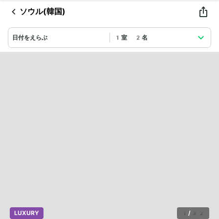
ソウル(韓国)
日付をえらぶ
1室 2名
LUXURY
1
/
32