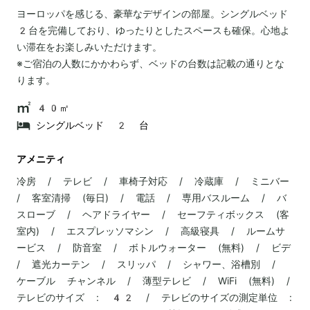
ヨーロッパを感じる、豪華なデザインの部屋。シングルベッド
2台を完備しており、ゆったりとしたスペースも確保。心地よ
い滞在をお楽しみいただけます。
※ご宿泊の人数にかかわらず、ベッドの台数は記載の通りとな
ります。
40㎡
シングルベッド 2 台
アメニティ
冷房 / テレビ / 車椅子対応 / 冷蔵庫 / ミニバー
/ 客室清掃 (毎日) / 電話 / 専用バスルーム / バ
スローブ / ヘアドライヤー / セーフティボックス (客
室内) / エスプレッソマシン / 高級寝具 / ルームサ
ービス / 防音室 / ボトルウォーター (無料) / ビデ
/ 遮光カーテン / スリッパ / シャワー、浴槽別 /
ケーブル チャンネル / 薄型テレビ / WiFi (無料) /
テレビのサイズ : 42 / テレビのサイズの測定単位 :