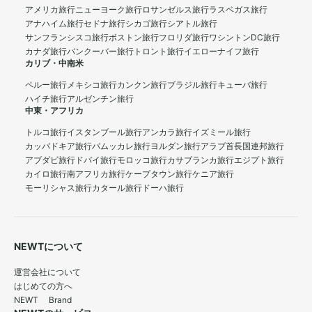
アメリカ旅行
ニューヨーク旅行
ロサンゼルス旅行
ラスベガス旅行
アナハイム旅行
セドナ旅行
シカゴ旅行
シアトル旅行
サンフランシスコ旅行
ボストン旅行
フロリダ旅行
ワシントンDC旅行
カナダ旅行
バンクーバー旅行
トロント旅行
イエローナイフ旅行
カリブ・中南米
ペルー旅行
メキシコ旅行
カンクン旅行
ブラジル旅行
キューバ旅行
ハイチ旅行
アルゼンチン旅行
中東・アフリカ
トルコ旅行
イスタンブール旅行
アンカラ旅行
イズミール旅行
カッパドキア旅行
パムッカレ旅行
ヨルダン旅行
アラブ首長国連邦旅行
アブダビ旅行
ドバイ旅行
モロッコ旅行
カサブランカ旅行
エジプト旅行
カイロ旅行
南アフリカ旅行
ケープタウン旅行
ケニア旅行
モーリシャス旅行
カタール旅行
ドーハ旅行
NEWTについて
運営会社について
はじめての方へ
NEWT Brand