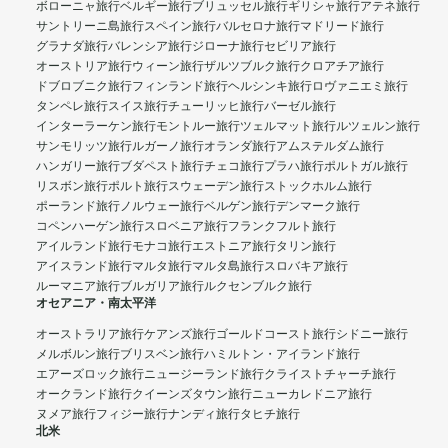
ボローニャ旅行
ベルギー旅行
ブリュッセル旅行
ギリシャ旅行
アテネ旅行
サントリーニ島旅行
スペイン旅行
バルセロナ旅行
マドリード旅行
グラナダ旅行
バレンシア旅行
ジローナ旅行
セビリア旅行
オーストリア旅行
ウィーン旅行
ザルツブルク旅行
クロアチア旅行
ドブロブニク旅行
フィンランド旅行
ヘルシンキ旅行
ロヴァニエミ旅行
タンペレ旅行
スイス旅行
チューリッヒ旅行
バーゼル旅行
インターラーケン旅行
モントルー旅行
ツェルマット旅行
ルツェルン旅行
サンモリッツ旅行
ルガーノ旅行
オランダ旅行
アムステルダム旅行
ハンガリー旅行
ブダペスト旅行
チェコ旅行
プラハ旅行
ポルトガル旅行
リスボン旅行
ポルト旅行
スウェーデン旅行
ストックホルム旅行
ポーランド旅行
ノルウェー旅行
ベルゲン旅行
デンマーク旅行
コペンハーゲン旅行
スロベニア旅行
フランクフルト旅行
アイルランド旅行
モナコ旅行
エストニア旅行
タリン旅行
アイスランド旅行
マルタ旅行
マルタ島旅行
スロバキア旅行
ルーマニア旅行
ブルガリア旅行
ルクセンブルク旅行
オセアニア・南太平洋
オーストラリア旅行
ケアンズ旅行
ゴールドコースト旅行
シドニー旅行
メルボルン旅行
ブリスベン旅行
ハミルトン・アイランド旅行
エアーズロック旅行
ニュージーランド旅行
クライストチャーチ旅行
オークランド旅行
クイーンズタウン旅行
ニューカレドニア旅行
ヌメア旅行
フィジー旅行
ナンディ旅行
タヒチ旅行
北米