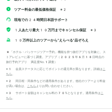
ツアー料金の最低価格保証
※2
現地での24時間日本語サポート
1人あたり最大10万円までキャンセル保証
※3
10万件以上のツアーから“えらべる”品ぞろえ
*「ホテル・パッケージツアー予約」機能を持つ旅行アプリを対象に、ス
トアレビューに基づく調査。アプリブ（2025年6月18日時点の
旅行予約アプリ 満足度No.1調査）
※1 会員ステータスに応じてポイントの還元率が異なります。詳細は
こ
ちら
。
※2 同日程・同条件などの適用条件があります。他社のツアーより料金
が高い場合は、
こちら
よりお問い合わせください。
※3 サポート金額はキャンセル料の70%となります。適用条件は
こ
ちら
。