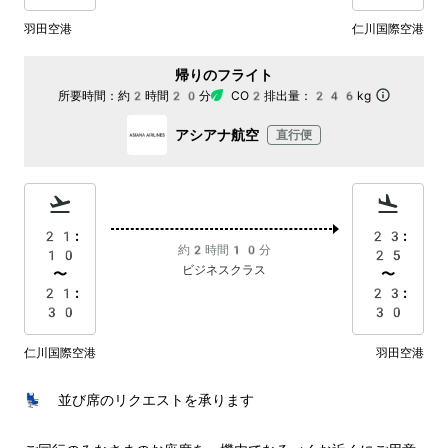
羽田空港
仁川国際空港
帰りのフライト
所要時間：
約2時間20分
CO2排出量：
246kg
アシアナ航空
直行便
21:
23:
約2時間10分
10
25
ビジネスクラス
〜
〜
21:
23:
30
30
仁川国際空港
羽田空港
💺 並び席のリクエストを承ります
