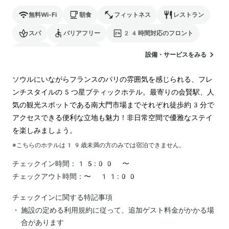
無料Wi-Fi
朝食
フィットネス
レストラン
スパ
バリアフリー
24時間対応のフロント
駐車場
ペットOK
設備・サービスをみる
ソウルにいながらフランスのパリの雰囲気を感じられる、フレ
ンチスタイルの5つ星ブティックホテル。最寄りの会賢駅、人
気の観光スポットである南大門市場までそれぞれ徒歩約3分で
アクセスできる便利な立地も魅力！非日常空間で優雅なステイ
を楽しみましょう。
※こちらのホテルは
19
歳未満の方のみでは宿泊できません。
チェックイン時間：
15:00 〜
チェックアウト時間：
〜 11:00
チェックインに関する特記事項
施設の定める利用規約に従って、追加ゲスト料金がかかる場
合があります