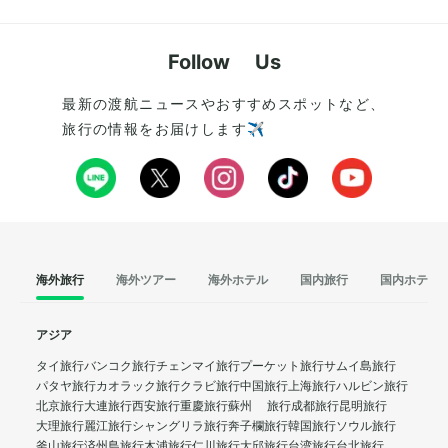
Follow Us
最新の渡航ニュースやおすすめスポットなど、
旅行の情報をお届けします✈️
海外旅行
海外ツアー
海外ホテル
国内旅行
国内ホテル
アジア
タイ旅行
バンコク旅行
チェンマイ旅行
プーケット旅行
サムイ島旅行
パタヤ旅行
カオラック旅行
クラビ旅行
中国旅行
上海旅行
ハルビン旅行
北京旅行
大連旅行
西安旅行
重慶旅行
蘇州 旅行
成都旅行
昆明旅行
大理旅行
麗江旅行
シャングリラ旅行
奔子欄旅行
韓国旅行
ソウル旅行
釜山旅行
済州島旅行
木浦旅行
仁川旅行
大邱旅行
台湾旅行
台北旅行