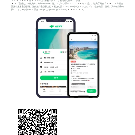
（2025年6月18日時点の旅行予約アプリ利用満足度No.1調査）
*2「品揃え」＝個人向け海外パッケージ数。アプリブ調べ（2026年1月）。観光庁発表「2024年度主
要旅行業者取扱状況」海外旅行取扱額上位4社含む計7サイトの公式サイト上のプラン数を集計・比較。海外旅行取り
扱いパッケージ数No.1調査：https://app-liv.jp/articles/155712/