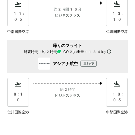
約2時間10分
11:
13:
ビジネスクラス
05
10
中部国際空港
仁川国際空港
帰りのフライト
所要時間：
約2時間
CO2排出量：
134kg
アシアナ航空
直行便
約2時間
8:1
10:
ビジネスクラス
0
05
仁川国際空港
中部国際空港