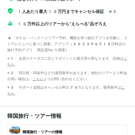
1人あたり最大10万円までキャンセル保証
※3
10万件以上のツアーから“えらべる”品ぞろえ
*「ホテル・パッケージツアー予約」機能を持つ旅行アプリを対象に、ス
トアレビューに基づく調査。アプリブ（2025年6月18日時点の
旅行予約アプリ 満足度No.1調査）
※1 会員ステータスに応じてポイントの還元率が異なります。詳細は
こ
ちら
。
※2 同日程・同条件などの適用条件があります。他社のツアーより料金
が高い場合は、
こちら
よりお問い合わせください。
※3 サポート金額はキャンセル料の70%となります。適用条件は
こ
ちら
。
韓国旅行・ツアー情報
韓国旅行・ツアーの情報