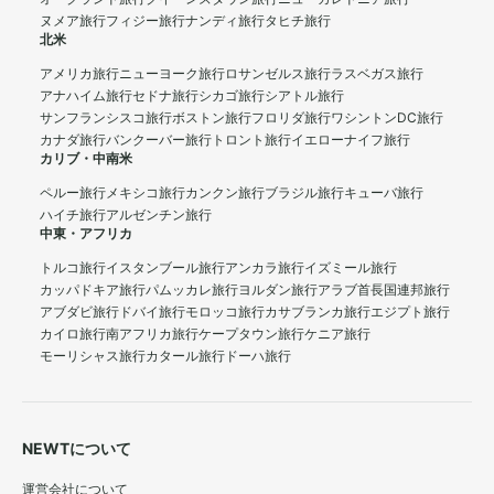
ヌメア旅行
フィジー旅行
ナンディ旅行
タヒチ旅行
北米
アメリカ旅行
ニューヨーク旅行
ロサンゼルス旅行
ラスベガス旅行
アナハイム旅行
セドナ旅行
シカゴ旅行
シアトル旅行
サンフランシスコ旅行
ボストン旅行
フロリダ旅行
ワシントンDC旅行
カナダ旅行
バンクーバー旅行
トロント旅行
イエローナイフ旅行
カリブ・中南米
ペルー旅行
メキシコ旅行
カンクン旅行
ブラジル旅行
キューバ旅行
ハイチ旅行
アルゼンチン旅行
中東・アフリカ
トルコ旅行
イスタンブール旅行
アンカラ旅行
イズミール旅行
カッパドキア旅行
パムッカレ旅行
ヨルダン旅行
アラブ首長国連邦旅行
アブダビ旅行
ドバイ旅行
モロッコ旅行
カサブランカ旅行
エジプト旅行
カイロ旅行
南アフリカ旅行
ケープタウン旅行
ケニア旅行
モーリシャス旅行
カタール旅行
ドーハ旅行
NEWTについて
運営会社について