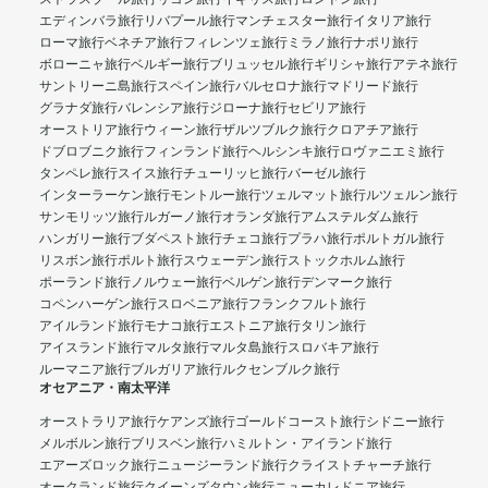
エディンバラ旅行
リバプール旅行
マンチェスター旅行
イタリア旅行
ローマ旅行
ベネチア旅行
フィレンツェ旅行
ミラノ旅行
ナポリ旅行
ボローニャ旅行
ベルギー旅行
ブリュッセル旅行
ギリシャ旅行
アテネ旅行
サントリーニ島旅行
スペイン旅行
バルセロナ旅行
マドリード旅行
グラナダ旅行
バレンシア旅行
ジローナ旅行
セビリア旅行
オーストリア旅行
ウィーン旅行
ザルツブルク旅行
クロアチア旅行
ドブロブニク旅行
フィンランド旅行
ヘルシンキ旅行
ロヴァニエミ旅行
タンペレ旅行
スイス旅行
チューリッヒ旅行
バーゼル旅行
インターラーケン旅行
モントルー旅行
ツェルマット旅行
ルツェルン旅行
サンモリッツ旅行
ルガーノ旅行
オランダ旅行
アムステルダム旅行
ハンガリー旅行
ブダペスト旅行
チェコ旅行
プラハ旅行
ポルトガル旅行
リスボン旅行
ポルト旅行
スウェーデン旅行
ストックホルム旅行
ポーランド旅行
ノルウェー旅行
ベルゲン旅行
デンマーク旅行
コペンハーゲン旅行
スロベニア旅行
フランクフルト旅行
アイルランド旅行
モナコ旅行
エストニア旅行
タリン旅行
アイスランド旅行
マルタ旅行
マルタ島旅行
スロバキア旅行
ルーマニア旅行
ブルガリア旅行
ルクセンブルク旅行
オセアニア・南太平洋
オーストラリア旅行
ケアンズ旅行
ゴールドコースト旅行
シドニー旅行
メルボルン旅行
ブリスベン旅行
ハミルトン・アイランド旅行
エアーズロック旅行
ニュージーランド旅行
クライストチャーチ旅行
オークランド旅行
クイーンズタウン旅行
ニューカレドニア旅行