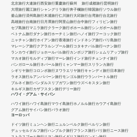
北京旅行
大連旅行
西安旅行
重慶旅行
蘇州 旅行
成都旅行
昆明旅行
大理旅行
麗江旅行
シャングリラ旅行
奔子欄旅行
韓国旅行
ソウル旅行
釜山旅行
済州島旅行
木浦旅行
仁川旅行
大邱旅行
台湾旅行
台北旅行
高雄旅行
台南旅行
日月潭旅行
阿里山旅行
台中旅行
フィリピン旅行
セブ島旅行
マニラ旅行
クラーク旅行
ボホール旅行
シンガポール旅行
ベトナム旅行
ダナン旅行
ホーチミン旅行
ハノイ旅行
フーコック旅行
ニャチャン旅行
ホイアン旅行
香港旅行
インドネシア旅行
バリ島旅行
マレーシア旅行
クアラルンプール旅行
コタキナバル旅行
ぺナン旅行
ランカウイ旅行
ジョホールバル旅行
カンボジア旅行
シェムリアップ旅行
マカオ旅行
モルディブ旅行
マーレ旅行
インド旅行
チェンナイ旅行
バンガロール旅行
ネパール旅行
ミャンマー旅行
スリランカ旅行
シギリヤ旅行
コロンボ旅行
ヌワラエリヤ旅行
キャンディ旅行
日本旅行
ラオス旅行
ルアンパバーン旅行
モンゴル旅行
ウランバートル旅行
ブルネイ旅行
バンダルスリブガワン旅行
ウズベキスタン旅行
キルギス旅行
カザフスタン旅行
デリー旅行
ハワイ・グアム・サイパン
ハワイ旅行
ハワイ島旅行
マウイ島旅行
ホノルル旅行
カウアイ島旅行
グアム旅行
サイパン旅行
パラオ旅行
ヨーロッパ
ドイツ旅行
ミュンヘン旅行
ニュルンベルク旅行
ベルリン旅行
デュッセルドルフ旅行
ハンブルク旅行
フランス旅行
パリ旅行
ニース旅行
ストラスブール旅行
リヨン旅行
イギリス旅行
ロンドン旅行