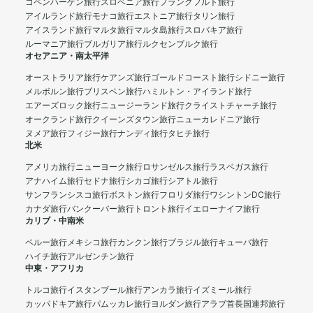
コペンハーゲン旅行
スロベニア旅行
フランクフルト旅行
アイルランド旅行
モナコ旅行
エストニア旅行
タリン旅行
アイスランド旅行
マルタ旅行
マルタ島旅行
スロバキア旅行
ルーマニア旅行
ブルガリア旅行
ルクセンブルク旅行
オセアニア・南太平洋
オーストラリア旅行
ケアンズ旅行
ゴールドコースト旅行
シドニー旅行
メルボルン旅行
ブリスベン旅行
ハミルトン・アイランド旅行
エアーズロック旅行
ニュージーランド旅行
クライストチャーチ旅行
オークランド旅行
クイーンズタウン旅行
ニューカレドニア旅行
ヌメア旅行
フィジー旅行
ナンディ旅行
タヒチ旅行
北米
アメリカ旅行
ニューヨーク旅行
ロサンゼルス旅行
ラスベガス旅行
アナハイム旅行
セドナ旅行
シカゴ旅行
シアトル旅行
サンフランシスコ旅行
ボストン旅行
フロリダ旅行
ワシントンDC旅行
カナダ旅行
バンクーバー旅行
トロント旅行
イエローナイフ旅行
カリブ・中南米
ペルー旅行
メキシコ旅行
カンクン旅行
ブラジル旅行
キューバ旅行
ハイチ旅行
アルゼンチン旅行
中東・アフリカ
トルコ旅行
イスタンブール旅行
アンカラ旅行
イズミール旅行
カッパドキア旅行
パムッカレ旅行
ヨルダン旅行
アラブ首長国連邦旅行