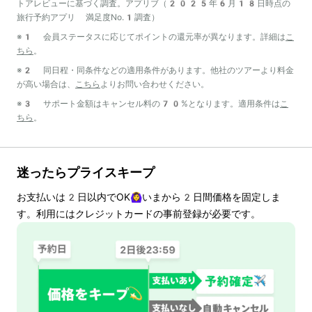
トアレビューに基づく調査。アプリブ（2025年6月18日時点の
旅行予約アプリ 満足度No.1調査）
※1 会員ステータスに応じてポイントの還元率が異なります。詳細は
こ
ちら
。
※2 同日程・同条件などの適用条件があります。他社のツアーより料金
が高い場合は、
こちら
よりお問い合わせください。
※3 サポート金額はキャンセル料の70%となります。適用条件は
こ
ちら
。
迷ったらプライスキープ
お支払いは
2
日以内でOK🙆‍♀️いまから
2
日間価格を固定しま
す。利用にはクレジットカードの事前登録が必要です。