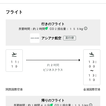
フライト
行きのフライト
所要時間：
約2時間
CO2排出量：
155kg
アシアナ航空
直行便
11:
13:
約2時間
10
00
ビジネスクラス
〜
13:
10
関西国際空港
金浦国際空港
帰りのフライト
所要時間：
約1時間40分
CO2排出量：
155kg