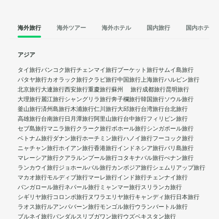
海外旅行
海外ツアー
海外ホテル
国内旅行
国内ホテル
アジア
タイ旅行
バンコク旅行
チェンマイ旅行
プーケット旅行
サムイ島旅行
パタヤ旅行
カオラック旅行
クラビ旅行
中国旅行
上海旅行
ハルビン旅行
北京旅行
大連旅行
西安旅行
重慶旅行
蘇州 旅行
成都旅行
昆明旅行
大理旅行
麗江旅行
シャングリラ旅行
奔子欄旅行
韓国旅行
ソウル旅行
釜山旅行
済州島旅行
木浦旅行
仁川旅行
大邱旅行
台湾旅行
台北旅行
高雄旅行
台南旅行
日月潭旅行
阿里山旅行
台中旅行
フィリピン旅行
セブ島旅行
マニラ旅行
クラーク旅行
ボホール旅行
シンガポール旅行
ベトナム旅行
ダナン旅行
ホーチミン旅行
ハノイ旅行
フーコック旅行
ニャチャン旅行
ホイアン旅行
香港旅行
インドネシア旅行
バリ島旅行
マレーシア旅行
クアラルンプール旅行
コタキナバル旅行
ぺナン旅行
ランカウイ旅行
ジョホールバル旅行
カンボジア旅行
シェムリアップ旅行
マカオ旅行
モルディブ旅行
マーレ旅行
インド旅行
チェンナイ旅行
バンガロール旅行
ネパール旅行
ミャンマー旅行
スリランカ旅行
シギリヤ旅行
コロンボ旅行
ヌワラエリヤ旅行
キャンディ旅行
日本旅行
ラオス旅行
ルアンパバーン旅行
モンゴル旅行
ウランバートル旅行
ブルネイ旅行
バンダルスリブガワン旅行
ウズベキスタン旅行