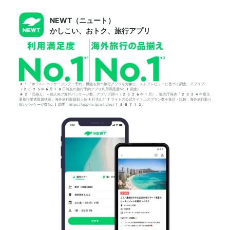
NEWT（ニュート）
かしこい、おトク、旅行アプリ
*1「ホテル・パッケージツアー予約」機能を持つ旅行アプリを対象に、ストアレビューに基づく調査。アプリブ
（2025年6月18日時点の旅行予約アプリ利用満足度No.1調査）
*2「品揃え」＝個人向け海外パッケージ数。アプリブ調べ（2026年1月）。観光庁発表「2024年度主
要旅行業者取扱状況」海外旅行取扱額上位4社含む計7サイトの公式サイト上のプラン数を集計・比較。海外旅行取り
扱いパッケージ数No.1調査：https://app-liv.jp/articles/155712/