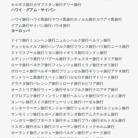
キルギス旅行
カザフスタン旅行
デリー旅行
ハワイ・グアム・サイパン
ハワイ旅行
ハワイ島旅行
マウイ島旅行
ホノルル旅行
カウアイ島旅行
グアム旅行
サイパン旅行
パラオ旅行
ヨーロッパ
ドイツ旅行
ミュンヘン旅行
ニュルンベルク旅行
ベルリン旅行
デュッセルドルフ旅行
ハンブルク旅行
フランス旅行
パリ旅行
ニース旅行
ストラスブール旅行
リヨン旅行
イギリス旅行
ロンドン旅行
エディンバラ旅行
リバプール旅行
マンチェスター旅行
イタリア旅行
ローマ旅行
ベネチア旅行
フィレンツェ旅行
ミラノ旅行
ナポリ旅行
ボローニャ旅行
ベルギー旅行
ブリュッセル旅行
ギリシャ旅行
アテネ旅行
サントリーニ島旅行
スペイン旅行
バルセロナ旅行
マドリード旅行
グラナダ旅行
バレンシア旅行
ジローナ旅行
セビリア旅行
オーストリア旅行
ウィーン旅行
ザルツブルク旅行
クロアチア旅行
ドブロブニク旅行
フィンランド旅行
ヘルシンキ旅行
ロヴァニエミ旅行
タンペレ旅行
スイス旅行
チューリッヒ旅行
バーゼル旅行
インターラーケン旅行
モントルー旅行
ツェルマット旅行
ルツェルン旅行
サンモリッツ旅行
ルガーノ旅行
オランダ旅行
アムステルダム旅行
ハンガリー旅行
ブダペスト旅行
チェコ旅行
プラハ旅行
ポルトガル旅行
リスボン旅行
ポルト旅行
スウェーデン旅行
ストックホルム旅行
ポーランド旅行
ノルウェー旅行
ベルゲン旅行
デンマーク旅行