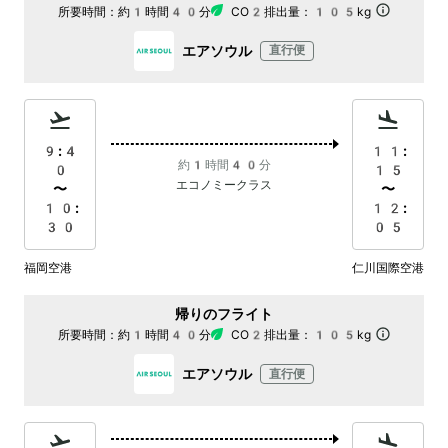
所要時間：
約1時間40分
CO2排出量：
105kg
エアソウル
直行便
9:4
11:
約1時間40分
0
15
エコノミークラス
〜
〜
10:
12:
30
05
福岡空港
仁川国際空港
帰りのフライト
所要時間：
約1時間40分
CO2排出量：
105kg
エアソウル
直行便