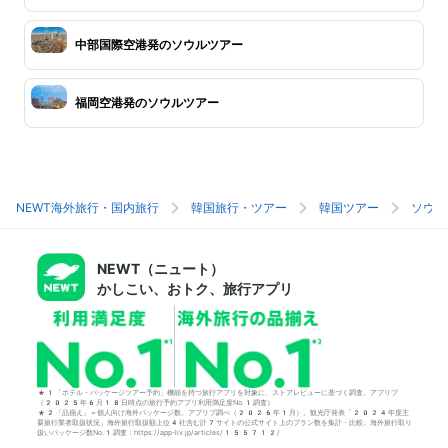
中部国際空港発のソウルツアー
福岡空港発のソウルツアー
NEWT海外旅行・国内旅行
韓国旅行・ツアー
韓国ツアー
ソウル
NEWT（ニュート）
かしこい、おトク、旅行アプリ
*1「ホテル・パッケージツアー予約」機能を持つ旅行アプリを対象に、ストアレビューに基づく調査。アプリブ
（2025年6月18日時点の旅行予約アプリ利用満足度No.1調査）
*2「品揃え」＝個人向け海外パッケージ数。アプリブ調べ（2026年1月）。観光庁発表「2024年度主
要旅行業者取扱状況」海外旅行取扱額上位4社含む計7サイトの公式サイト上のプラン数を集計・比較。海外旅行取り
扱いパッケージ数No.1調査：https://app-liv.jp/articles/155712/