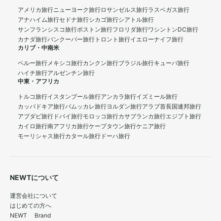
アメリカ旅行
ニューヨーク旅行
ロサンゼルス旅行
ラスベガス旅行
アナハイム旅行
セドナ旅行
シカゴ旅行
シアトル旅行
サンフランシスコ旅行
ボストン旅行
フロリダ旅行
ワシントンDC旅行
カナダ旅行
バンクーバー旅行
トロント旅行
イエローナイフ旅行
カリブ・中南米
ペルー旅行
メキシコ旅行
カンクン旅行
ブラジル旅行
キューバ旅行
ハイチ旅行
アルゼンチン旅行
中東・アフリカ
トルコ旅行
イスタンブール旅行
アンカラ旅行
イズミール旅行
カッパドキア旅行
パムッカレ旅行
ヨルダン旅行
アラブ首長国連邦旅行
アブダビ旅行
ドバイ旅行
モロッコ旅行
カサブランカ旅行
エジプト旅行
カイロ旅行
南アフリカ旅行
ケープタウン旅行
ケニア旅行
モーリシャス旅行
カタール旅行
ドーハ旅行
NEWTについて
運営会社について
はじめての方へ
NEWT Brand