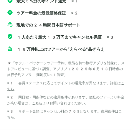
最大5%分のポイント還元
※1
ツアー料金の最低価格保証
※2
現地での24時間日本語サポート
1人あたり最大10万円までキャンセル保証
※3
10万件以上のツアーから“えらべる”品ぞろえ
*「ホテル・パッケージツアー予約」機能を持つ旅行アプリを対象に、ス
トアレビューに基づく調査。アプリブ（2025年6月18日時点の
旅行予約アプリ 満足度No.1調査）
※1 会員ステータスに応じてポイントの還元率が異なります。詳細は
こ
ちら
。
※2 同日程・同条件などの適用条件があります。他社のツアーより料金
が高い場合は、
こちら
よりお問い合わせください。
※3 サポート金額はキャンセル料の70%となります。適用条件は
こ
ちら
。