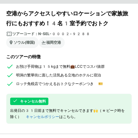
空港からアクセスしやすいロケーションで家族旅
行にもおすすめ！4名1室予約でおトク
ツアーコード：
N-SEL-0002-9288
ソウル(韓国)
福岡空港
このツアーの特徴
お預け手荷物は15kgまで無料💼LCCでコスパ抜群
明洞の繁華街に面した活気ある立地のホテルに宿泊
ロッテ免税店でつかえるおトクなクーポンつき 🎫
キャンセル無料
出発日の31日前まで無料でキャンセルできます🙌（*ピーク時を
除く）
キャンセルポリシー
はこちら。