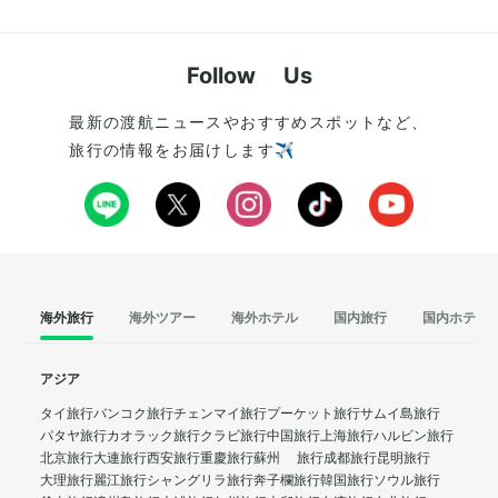
Follow Us
最新の渡航ニュースやおすすめスポットなど、
旅行の情報をお届けします✈️
海外旅行
海外ツアー
海外ホテル
国内旅行
国内ホテル
アジア
タイ旅行
バンコク旅行
チェンマイ旅行
プーケット旅行
サムイ島旅行
パタヤ旅行
カオラック旅行
クラビ旅行
中国旅行
上海旅行
ハルビン旅行
北京旅行
大連旅行
西安旅行
重慶旅行
蘇州 旅行
成都旅行
昆明旅行
大理旅行
麗江旅行
シャングリラ旅行
奔子欄旅行
韓国旅行
ソウル旅行