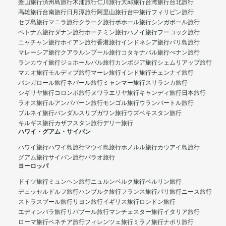
釜山旅行
済州島旅行
木浦旅行
仁川旅行
大邱旅行
台湾旅行
台北旅行
高雄旅行
台南旅行
日月潭旅行
阿里山旅行
台中旅行
フィリピン旅行
セブ島旅行
マニラ旅行
クラーク旅行
ボホール旅行
シンガポール旅行
ベトナム旅行
ダナン旅行
ホーチミン旅行
ハノイ旅行
フーコック旅行
ニャチャン旅行
ホイアン旅行
香港旅行
インドネシア旅行
バリ島旅行
マレーシア旅行
クアラルンプール旅行
コタキナバル旅行
ぺナン旅行
ランカウイ旅行
ジョホールバル旅行
カンボジア旅行
シェムリアップ旅行
マカオ旅行
モルディブ旅行
マーレ旅行
インド旅行
チェンナイ旅行
バンガロール旅行
ネパール旅行
ミャンマー旅行
スリランカ旅行
シギリヤ旅行
コロンボ旅行
ヌワラエリヤ旅行
キャンディ旅行
日本旅行
ラオス旅行
ルアンパバーン旅行
モンゴル旅行
ウランバートル旅行
ブルネイ旅行
バンダルスリブガワン旅行
ウズベキスタン旅行
キルギス旅行
カザフスタン旅行
デリー旅行
ハワイ・グアム・サイパン
ハワイ旅行
ハワイ島旅行
マウイ島旅行
ホノルル旅行
カウアイ島旅行
グアム旅行
サイパン旅行
パラオ旅行
ヨーロッパ
ドイツ旅行
ミュンヘン旅行
ニュルンベルク旅行
ベルリン旅行
デュッセルドルフ旅行
ハンブルク旅行
フランス旅行
パリ旅行
ニース旅行
ストラスブール旅行
リヨン旅行
イギリス旅行
ロンドン旅行
エディンバラ旅行
リバプール旅行
マンチェスター旅行
イタリア旅行
ローマ旅行
ベネチア旅行
フィレンツェ旅行
ミラノ旅行
ナポリ旅行