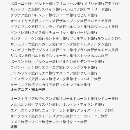
ボローニャ旅行
ベルギー旅行
ブリュッセル旅行
ギリシャ旅行
アテネ旅行
サントリーニ島旅行
スペイン旅行
バルセロナ旅行
マドリード旅行
グラナダ旅行
バレンシア旅行
ジローナ旅行
セビリア旅行
オーストリア旅行
ウィーン旅行
ザルツブルク旅行
クロアチア旅行
ドブロブニク旅行
フィンランド旅行
ヘルシンキ旅行
ロヴァニエミ旅行
タンペレ旅行
スイス旅行
チューリッヒ旅行
バーゼル旅行
インターラーケン旅行
モントルー旅行
ツェルマット旅行
ルツェルン旅行
サンモリッツ旅行
ルガーノ旅行
オランダ旅行
アムステルダム旅行
ハンガリー旅行
ブダペスト旅行
チェコ旅行
プラハ旅行
ポルトガル旅行
リスボン旅行
ポルト旅行
スウェーデン旅行
ストックホルム旅行
ポーランド旅行
ノルウェー旅行
ベルゲン旅行
デンマーク旅行
コペンハーゲン旅行
スロベニア旅行
フランクフルト旅行
アイルランド旅行
モナコ旅行
エストニア旅行
タリン旅行
アイスランド旅行
マルタ旅行
マルタ島旅行
スロバキア旅行
ルーマニア旅行
ブルガリア旅行
ルクセンブルク旅行
オセアニア・南太平洋
オーストラリア旅行
ケアンズ旅行
ゴールドコースト旅行
シドニー旅行
メルボルン旅行
ブリスベン旅行
ハミルトン・アイランド旅行
エアーズロック旅行
ニュージーランド旅行
クライストチャーチ旅行
オークランド旅行
クイーンズタウン旅行
ニューカレドニア旅行
ヌメア旅行
フィジー旅行
ナンディ旅行
タヒチ旅行
北米