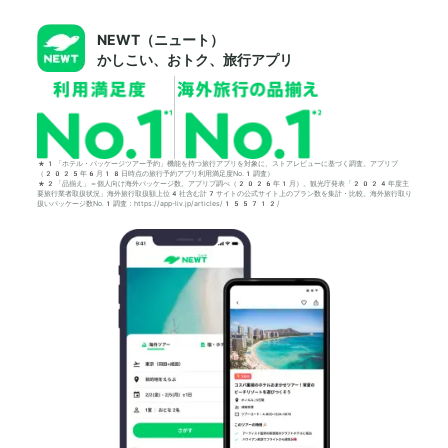
NEWT（ニュート）
かしこい、おトク、旅行アプリ
*1「ホテル・パッケージツアー予約」機能を持つ旅行アプリを対象に、ストアレビューに基づく調査。アプリブ
（2025年6月18日時点の旅行予約アプリ利用満足度No.1調査）
*2「品揃え」＝個人向け海外パッケージ数。アプリブ調べ（2026年1月）。観光庁発表「2024年度主
要旅行業者取扱状況」海外旅行取扱額上位4社含む計7サイトの公式サイト上のプラン数を集計・比較。海外旅行取り
扱いパッケージ数No.1調査：https://app-liv.jp/articles/155712/