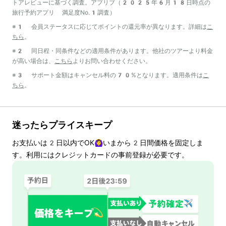
トアレビューに基づく調査。アプリブ（2025年6月18日時点の
旅行予約アプリ 満足度No.1調査）
※1 会員ステータスに応じてポイントの還元率が異なります。詳細は
こ
ちら
。
※2 同日程・同条件などの適用条件があります。他社のツアーより料金
が高い場合は、
こちら
よりお問い合わせください。
※3 サポート金額はキャンセル料の70%となります。適用条件は
こ
ちら
。
迷ったらプライスキープ
お支払いは
2
日以内でOK🙆‍♀️いまから
2
日間価格を固定しま
す。利用にはクレジットカードの事前登録が必要です。