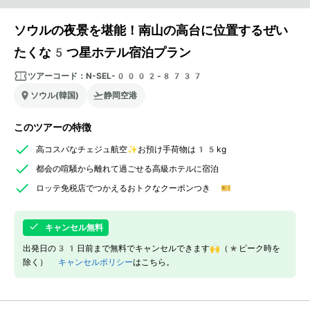
ソウルの夜景を堪能！南山の高台に位置するぜい
たくな5つ星ホテル宿泊プラン
ツアーコード：
N-SEL-0002-8737
ソウル(韓国)
静岡空港
このツアーの特徴
高コスパなチェジュ航空✨お預け手荷物は15kg
都会の喧騒から離れて過ごせる高級ホテルに宿泊
ロッテ免税店でつかえるおトクなクーポンつき 🎫
キャンセル無料
出発日の31日前まで無料でキャンセルできます🙌（*ピーク時を
除く）
キャンセルポリシー
はこちら。