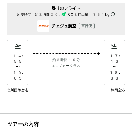
帰りのフライト
所要時間：
約2時間20分
CO2排出量：
131kg
チェジュ航空
直行便
14:
17:
約2時間10分
55
10
エコノミークラス
〜
〜
16:
18:
05
00
仁川国際空港
静岡空港
ツアーの内容