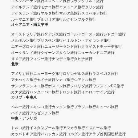
コペンハーゲン旅行
スロベニア旅行
フランクフルト旅行
アイルランド旅行
モナコ旅行
エストニア旅行
タリン旅行
アイスランド旅行
マルタ旅行
マルタ島旅行
スロバキア旅行
ルーマニア旅行
ブルガリア旅行
ルクセンブルク旅行
オセアニア・南太平洋
オーストラリア旅行
ケアンズ旅行
ゴールドコースト旅行
シドニー旅行
メルボルン旅行
ブリスベン旅行
ハミルトン・アイランド旅行
エアーズロック旅行
ニュージーランド旅行
クライストチャーチ旅行
オークランド旅行
クイーンズタウン旅行
ニューカレドニア旅行
ヌメア旅行
フィジー旅行
ナンディ旅行
タヒチ旅行
北米
アメリカ旅行
ニューヨーク旅行
ロサンゼルス旅行
ラスベガス旅行
アナハイム旅行
セドナ旅行
シカゴ旅行
シアトル旅行
サンフランシスコ旅行
ボストン旅行
フロリダ旅行
ワシントンDC旅行
カナダ旅行
バンクーバー旅行
トロント旅行
イエローナイフ旅行
カリブ・中南米
ペルー旅行
メキシコ旅行
カンクン旅行
ブラジル旅行
キューバ旅行
ハイチ旅行
アルゼンチン旅行
中東・アフリカ
トルコ旅行
イスタンブール旅行
アンカラ旅行
イズミール旅行
カッパドキア旅行
パムッカレ旅行
ヨルダン旅行
アラブ首長国連邦旅行