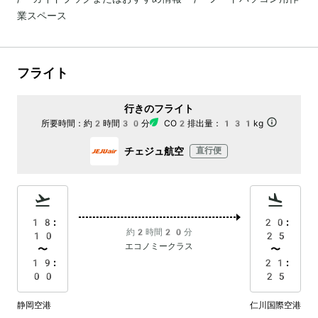
業スペース
フライト
行きのフライト
所要時間：
約2時間30分
CO2排出量：
131kg
チェジュ航空
直行便
18:
20:
約2時間20分
10
25
エコノミークラス
〜
〜
19:
21:
00
25
静岡空港
仁川国際空港