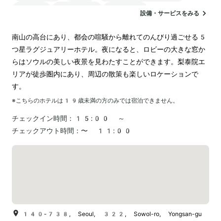
駐車場
ランドリー
空港送迎
設備・サービスをみる
南山の高台にあり、都会の喧騒から離れてのんびり過ごせる5
つ星ラグジュアリーホテル。夜になると、ロビーの大きな窓か
らはソウルの美しい夜景を見わたすことができます。梨泰院エ
リアが徒歩圏内にあり、周辺の散策も楽しいロケーションで
す。
※こちらのホテルは
19
歳未満の方のみでは宿泊できません。
チェックイン時間：
15:00 ～
チェックアウト時間：
〜 11:00
140-738, Seoul, 322, Sowol-ro, Yongsan-gu