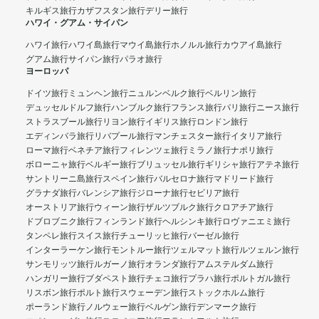
キルギス旅行
カザフスタン旅行
デリー旅行
ハワイ・グアム・サイパン
ハワイ旅行
ハワイ島旅行
マウイ島旅行
ホノルル旅行
カウアイ島旅行
グアム旅行
サイパン旅行
パラオ旅行
ヨーロッパ
ドイツ旅行
ミュンヘン旅行
ニュルンベルク旅行
ベルリン旅行
デュッセルドルフ旅行
ハンブルク旅行
フランス旅行
パリ旅行
ニース旅行
ストラスブール旅行
リヨン旅行
イギリス旅行
ロンドン旅行
エディンバラ旅行
リバプール旅行
マンチェスター旅行
イタリア旅行
ローマ旅行
ベネチア旅行
フィレンツェ旅行
ミラノ旅行
ナポリ旅行
ボローニャ旅行
ベルギー旅行
ブリュッセル旅行
ギリシャ旅行
アテネ旅行
サントリーニ島旅行
スペイン旅行
バルセロナ旅行
マドリード旅行
グラナダ旅行
バレンシア旅行
ジローナ旅行
セビリア旅行
オーストリア旅行
ウィーン旅行
ザルツブルク旅行
クロアチア旅行
ドブロブニク旅行
フィンランド旅行
ヘルシンキ旅行
ロヴァニエミ旅行
タンペレ旅行
スイス旅行
チューリッヒ旅行
バーゼル旅行
インターラーケン旅行
モントルー旅行
ツェルマット旅行
ルツェルン旅行
サンモリッツ旅行
ルガーノ旅行
オランダ旅行
アムステルダム旅行
ハンガリー旅行
ブダペスト旅行
チェコ旅行
プラハ旅行
ポルトガル旅行
リスボン旅行
ポルト旅行
スウェーデン旅行
ストックホルム旅行
ポーランド旅行
ノルウェー旅行
ベルゲン旅行
デンマーク旅行