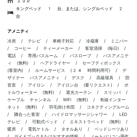
30㎡
キングベッド 1 台、または、シングルベッド 2
台
アメニティ
冷房 / テレビ / 車椅子対応 / 冷蔵庫 / ミニバー
/ コーヒー / ティーメーカー / 客室清掃 (毎日) /
電話 / 専用バスルーム / バスローブ / バスアメニテ
ィ (無料) / ヘアドライヤー / セーフティボックス
(客室内) / ルームサービス (24 時間利用可) / デ
ザイナー バスアメニティ / デスク / 高級寝具 / 防
音室 / アイロン / アイロン台 (要リクエスト) / ボ
トルウォーター (無料) / 遮光カーテン / スリッパ /
ケーブル チャンネル / WiFi (無料) / 有線インター
ネット (無料) / 羽毛掛け布団 / コネクティングルーム
/ 隣合った客室 / ハイドロマッサージシャワー / LED
テレビ / 可動式ベッド / エキストラベッド (無料) /
暖房 / 電気ケトル / タオルあり / ベッドシーツあり
/ ガイドブックまたはおすすめ情報 / ノートパソコン用作