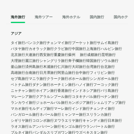
海外旅行
海外ツアー
海外ホテル
国内旅行
国内ホテル
アジア
タイ旅行
バンコク旅行
チェンマイ旅行
プーケット旅行
サムイ島旅行
パタヤ旅行
カオラック旅行
クラビ旅行
中国旅行
上海旅行
ハルビン旅行
北京旅行
大連旅行
西安旅行
重慶旅行
蘇州 旅行
成都旅行
昆明旅行
大理旅行
麗江旅行
シャングリラ旅行
奔子欄旅行
韓国旅行
ソウル旅行
釜山旅行
済州島旅行
木浦旅行
仁川旅行
大邱旅行
台湾旅行
台北旅行
高雄旅行
台南旅行
日月潭旅行
阿里山旅行
台中旅行
フィリピン旅行
セブ島旅行
マニラ旅行
クラーク旅行
ボホール旅行
シンガポール旅行
ベトナム旅行
ダナン旅行
ホーチミン旅行
ハノイ旅行
フーコック旅行
ニャチャン旅行
ホイアン旅行
香港旅行
インドネシア旅行
バリ島旅行
マレーシア旅行
クアラルンプール旅行
コタキナバル旅行
ぺナン旅行
ランカウイ旅行
ジョホールバル旅行
カンボジア旅行
シェムリアップ旅行
マカオ旅行
モルディブ旅行
マーレ旅行
インド旅行
チェンナイ旅行
バンガロール旅行
ネパール旅行
ミャンマー旅行
スリランカ旅行
シギリヤ旅行
コロンボ旅行
ヌワラエリヤ旅行
キャンディ旅行
日本旅行
ラオス旅行
ルアンパバーン旅行
モンゴル旅行
ウランバートル旅行
ブルネイ旅行
バンダルスリブガワン旅行
ウズベキスタン旅行