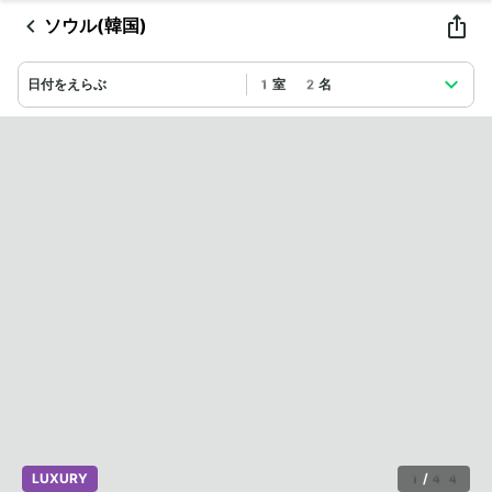
ソウル(韓国)
日付をえらぶ
1室 2名
LUXURY
1
/
44