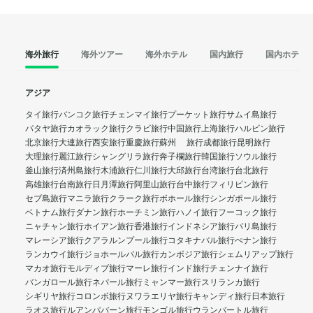
海外旅行
海外ツアー
海外ホテル
国内旅行
国内ホテル
アジア
タイ旅行
バンコク旅行
チェンマイ旅行
プーケット旅行
サムイ島旅行
パタヤ旅行
カオラック旅行
クラビ旅行
中国旅行
上海旅行
ハルビン旅行
北京旅行
大連旅行
西安旅行
重慶旅行
蘇州 旅行
成都旅行
昆明旅行
大理旅行
麗江旅行
シャングリラ旅行
奔子欄旅行
韓国旅行
ソウル旅行
釜山旅行
済州島旅行
木浦旅行
仁川旅行
大邱旅行
台湾旅行
台北旅行
高雄旅行
台南旅行
日月潭旅行
阿里山旅行
台中旅行
フィリピン旅行
セブ島旅行
マニラ旅行
クラーク旅行
ボホール旅行
シンガポール旅行
ベトナム旅行
ダナン旅行
ホーチミン旅行
ハノイ旅行
フーコック旅行
ニャチャン旅行
ホイアン旅行
香港旅行
インドネシア旅行
バリ島旅行
マレーシア旅行
クアラルンプール旅行
コタキナバル旅行
ぺナン旅行
ランカウイ旅行
ジョホールバル旅行
カンボジア旅行
シェムリアップ旅行
マカオ旅行
モルディブ旅行
マーレ旅行
インド旅行
チェンナイ旅行
バンガロール旅行
ネパール旅行
ミャンマー旅行
スリランカ旅行
シギリヤ旅行
コロンボ旅行
ヌワラエリヤ旅行
キャンディ旅行
日本旅行
ラオス旅行
ルアンパバーン旅行
モンゴル旅行
ウランバートル旅行