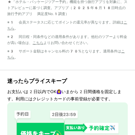
*「ホテル・パッケージツアー予約」機能を持つ旅行アプリを対象に、ス
トアレビューに基づく調査。アプリブ（2025年6月18日時点の
旅行予約アプリ 満足度No.1調査）
※1 会員ステータスに応じてポイントの還元率が異なります。詳細は
こ
ちら
。
※2 同日程・同条件などの適用条件があります。他社のツアーより料金
が高い場合は、
こちら
よりお問い合わせください。
※3 サポート金額はキャンセル料の70%となります。適用条件は
こ
ちら
。
迷ったらプライスキープ
お支払いは
2
日以内でOK🙆‍♀️いまから
2
日間価格を固定しま
す。利用にはクレジットカードの事前登録が必要です。