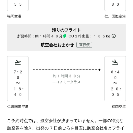
55
30
福岡空港
仁川国際空港
帰りのフライト
所要時間：
約1時間40分
CO2排出量：
105kg
航空会社おまかせ
直行便
7:2
8:4
約1時間30分
0
0
エコノミークラス
〜
〜
18:
20:
40
05
仁川国際空港
福岡空港
ご予約時点では、航空会社が決まっていません。一部の特別な
航空券を除き、出発の7日前ごろを目安に航空会社名とフライ