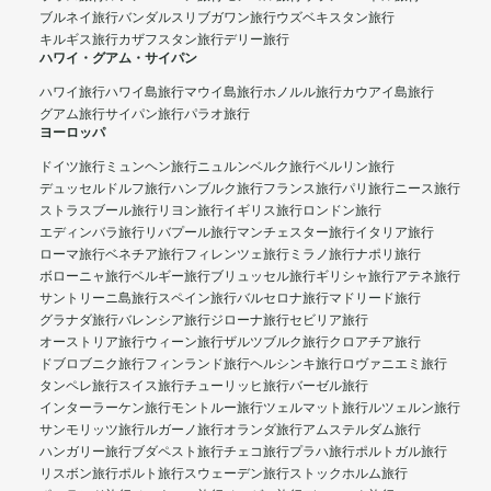
ブルネイ旅行
バンダルスリブガワン旅行
ウズベキスタン旅行
キルギス旅行
カザフスタン旅行
デリー旅行
ハワイ・グアム・サイパン
ハワイ旅行
ハワイ島旅行
マウイ島旅行
ホノルル旅行
カウアイ島旅行
グアム旅行
サイパン旅行
パラオ旅行
ヨーロッパ
ドイツ旅行
ミュンヘン旅行
ニュルンベルク旅行
ベルリン旅行
デュッセルドルフ旅行
ハンブルク旅行
フランス旅行
パリ旅行
ニース旅行
ストラスブール旅行
リヨン旅行
イギリス旅行
ロンドン旅行
エディンバラ旅行
リバプール旅行
マンチェスター旅行
イタリア旅行
ローマ旅行
ベネチア旅行
フィレンツェ旅行
ミラノ旅行
ナポリ旅行
ボローニャ旅行
ベルギー旅行
ブリュッセル旅行
ギリシャ旅行
アテネ旅行
サントリーニ島旅行
スペイン旅行
バルセロナ旅行
マドリード旅行
グラナダ旅行
バレンシア旅行
ジローナ旅行
セビリア旅行
オーストリア旅行
ウィーン旅行
ザルツブルク旅行
クロアチア旅行
ドブロブニク旅行
フィンランド旅行
ヘルシンキ旅行
ロヴァニエミ旅行
タンペレ旅行
スイス旅行
チューリッヒ旅行
バーゼル旅行
インターラーケン旅行
モントルー旅行
ツェルマット旅行
ルツェルン旅行
サンモリッツ旅行
ルガーノ旅行
オランダ旅行
アムステルダム旅行
ハンガリー旅行
ブダペスト旅行
チェコ旅行
プラハ旅行
ポルトガル旅行
リスボン旅行
ポルト旅行
スウェーデン旅行
ストックホルム旅行