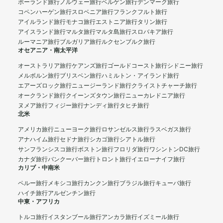
ポーランド旅行
ノルウェー旅行
ベルゲン旅行
デンマーク旅行
コペンハーゲン旅行
スロベニア旅行
フランクフルト旅行
アイルランド旅行
モナコ旅行
エストニア旅行
タリン旅行
アイスランド旅行
マルタ旅行
マルタ島旅行
スロバキア旅行
ルーマニア旅行
ブルガリア旅行
ルクセンブルク旅行
オセアニア・南太平洋
オーストラリア旅行
ケアンズ旅行
ゴールドコースト旅行
シドニー旅行
メルボルン旅行
ブリスベン旅行
ハミルトン・アイランド旅行
エアーズロック旅行
ニュージーランド旅行
クライストチャーチ旅行
オークランド旅行
クイーンズタウン旅行
ニューカレドニア旅行
ヌメア旅行
フィジー旅行
ナンディ旅行
タヒチ旅行
北米
アメリカ旅行
ニューヨーク旅行
ロサンゼルス旅行
ラスベガス旅行
アナハイム旅行
セドナ旅行
シカゴ旅行
シアトル旅行
サンフランシスコ旅行
ボストン旅行
フロリダ旅行
ワシントンDC旅行
カナダ旅行
バンクーバー旅行
トロント旅行
イエローナイフ旅行
カリブ・中南米
ペルー旅行
メキシコ旅行
カンクン旅行
ブラジル旅行
キューバ旅行
ハイチ旅行
アルゼンチン旅行
中東・アフリカ
トルコ旅行
イスタンブール旅行
アンカラ旅行
イズミール旅行