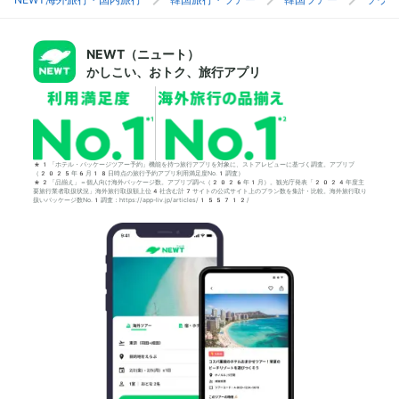
NEWT（ニュート）
かしこい、おトク、旅行アプリ
*1「ホテル・パッケージツアー予約」機能を持つ旅行アプリを対象に、ストアレビューに基づく調査。アプリブ
（2025年6月18日時点の旅行予約アプリ利用満足度No.1調査）
*2「品揃え」＝個人向け海外パッケージ数。アプリブ調べ（2026年1月）。観光庁発表「2024年度主
要旅行業者取扱状況」海外旅行取扱額上位4社含む計7サイトの公式サイト上のプラン数を集計・比較。海外旅行取り
扱いパッケージ数No.1調査：https://app-liv.jp/articles/155712/