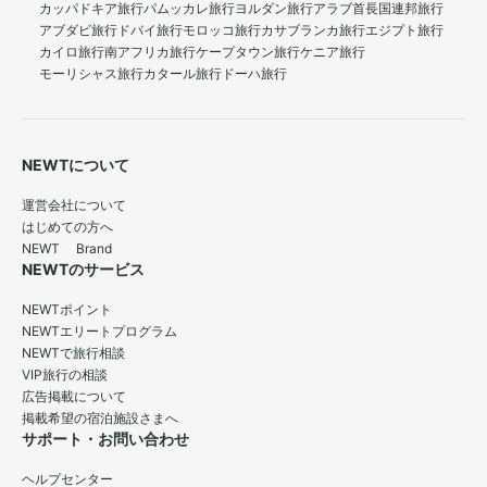
カッパドキア旅行
パムッカレ旅行
ヨルダン旅行
アラブ首長国連邦旅行
アブダビ旅行
ドバイ旅行
モロッコ旅行
カサブランカ旅行
エジプト旅行
カイロ旅行
南アフリカ旅行
ケープタウン旅行
ケニア旅行
モーリシャス旅行
カタール旅行
ドーハ旅行
NEWTについて
運営会社について
はじめての方へ
NEWT Brand
NEWTのサービス
NEWTポイント
NEWTエリートプログラム
NEWTで旅行相談
VIP旅行の相談
広告掲載について
掲載希望の宿泊施設さまへ
サポート・お問い合わせ
ヘルプセンター