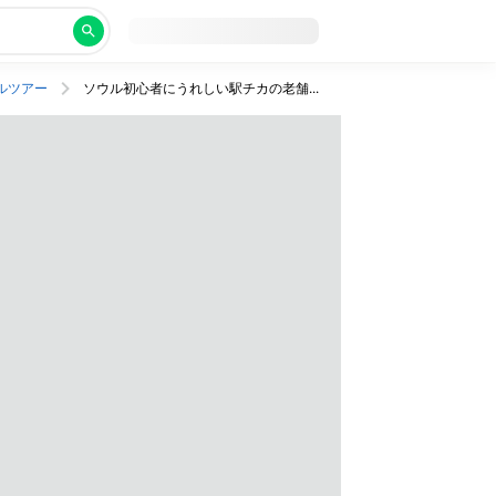
ルツアー
ソウル初心者にうれしい駅チカの老舗ホテルに宿泊！4名1室予約でおトク