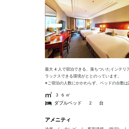
最大4人で宿泊できる、落ちついたインテリ
ラックスできる環境がととのっています。
※ご宿泊の人数にかかわらず、ベッドの台数は
36㎡
ダブルベッド 2 台
アメニティ
冷房 / テレビ / 客室清掃 (毎日) 