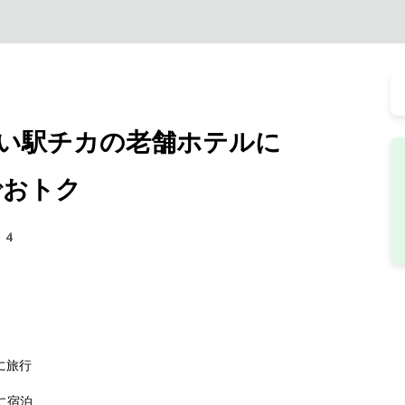
い駅チカの老舗ホテルに
でおトク
74
に旅行
に宿泊