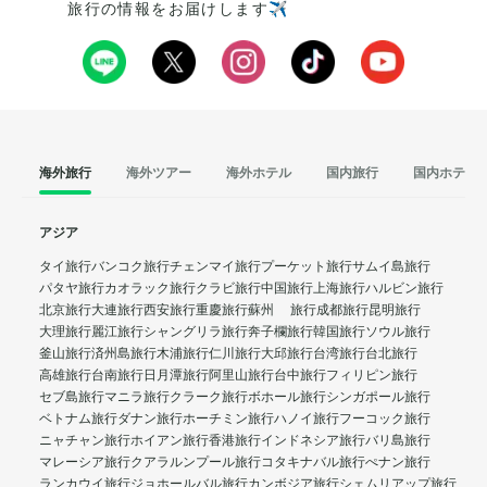
旅行の情報をお届けします✈️
海外旅行
海外ツアー
海外ホテル
国内旅行
国内ホテル
アジア
タイ旅行
バンコク旅行
チェンマイ旅行
プーケット旅行
サムイ島旅行
パタヤ旅行
カオラック旅行
クラビ旅行
中国旅行
上海旅行
ハルビン旅行
北京旅行
大連旅行
西安旅行
重慶旅行
蘇州 旅行
成都旅行
昆明旅行
大理旅行
麗江旅行
シャングリラ旅行
奔子欄旅行
韓国旅行
ソウル旅行
釜山旅行
済州島旅行
木浦旅行
仁川旅行
大邱旅行
台湾旅行
台北旅行
高雄旅行
台南旅行
日月潭旅行
阿里山旅行
台中旅行
フィリピン旅行
セブ島旅行
マニラ旅行
クラーク旅行
ボホール旅行
シンガポール旅行
ベトナム旅行
ダナン旅行
ホーチミン旅行
ハノイ旅行
フーコック旅行
ニャチャン旅行
ホイアン旅行
香港旅行
インドネシア旅行
バリ島旅行
マレーシア旅行
クアラルンプール旅行
コタキナバル旅行
ぺナン旅行
ランカウイ旅行
ジョホールバル旅行
カンボジア旅行
シェムリアップ旅行