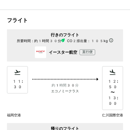
フライト
行きのフライト
所要時間：
約1時間30分
CO2排出量：
105kg
イースター航空
直行便
11:
12:
約1時間30分
30
50
エコノミークラス
〜
13:
00
福岡空港
仁川国際空港
帰りのフライト