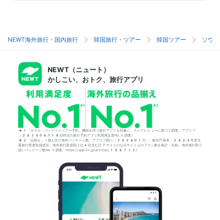
NEWT海外旅行・国内旅行
韓国旅行・ツアー
韓国ツアー
ソウル
NEWT（ニュート）
かしこい、おトク、旅行アプリ
*1「ホテル・パッケージツアー予約」機能を持つ旅行アプリを対象に、ストアレビューに基づく調査。アプリブ
（2025年6月18日時点の旅行予約アプリ利用満足度No.1調査）
*2「品揃え」＝個人向け海外パッケージ数。アプリブ調べ（2026年1月）。観光庁発表「2024年度主
要旅行業者取扱状況」海外旅行取扱額上位4社含む計7サイトの公式サイト上のプラン数を集計・比較。海外旅行取り
扱いパッケージ数No.1調査：https://app-liv.jp/articles/155712/