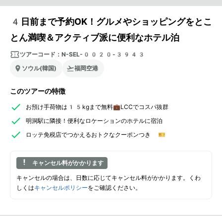
4日前まで予約OK！グルメやショッピングをとこ
とん満喫＆アクティブ派に便利なホテル泊
ツアーコード：
N-SEL-0020-3943
ソウル(韓国)
福岡空港
このツアーの特徴
お預け手荷物は15kgまで無料💼LCCでコスパ抜群
明洞駅に隣接！便利なロケーションのホテルに宿泊
ロッテ免税店でつかえるおトクなクーポンつき 🎫
キャンセル料がかかります
キャンセルの場合は、日数に応じてキャンセル料がかかります。くわ
しくは
キャンセルポリシー
をご確認ください。