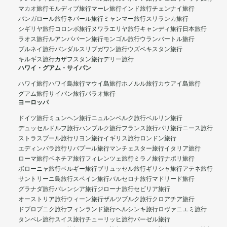
マカオ旅行
モルディブ旅行
マーレ旅行
インド旅行
チェンナイ旅行
バンガロール旅行
ネパール旅行
ミャンマー旅行
スリランカ旅行
シギリヤ旅行
コロンボ旅行
ヌワラエリヤ旅行
キャンディ旅行
日本旅行
ラオス旅行
ルアンパバーン旅行
モンゴル旅行
ウランバートル旅行
ブルネイ旅行
バンダルスリブガワン旅行
ウズベキスタン旅行
キルギス旅行
カザフスタン旅行
デリー旅行
ハワイ・グアム・サイパン
ハワイ旅行
ハワイ島旅行
マウイ島旅行
ホノルル旅行
カウアイ島旅行
グアム旅行
サイパン旅行
パラオ旅行
ヨーロッパ
ドイツ旅行
ミュンヘン旅行
ニュルンベルク旅行
ベルリン旅行
デュッセルドルフ旅行
ハンブルク旅行
フランス旅行
パリ旅行
ニース旅行
ストラスブール旅行
リヨン旅行
イギリス旅行
ロンドン旅行
エディンバラ旅行
リバプール旅行
マンチェスター旅行
イタリア旅行
ローマ旅行
ベネチア旅行
フィレンツェ旅行
ミラノ旅行
ナポリ旅行
ボローニャ旅行
ベルギー旅行
ブリュッセル旅行
ギリシャ旅行
アテネ旅行
サントリーニ島旅行
スペイン旅行
バルセロナ旅行
マドリード旅行
グラナダ旅行
バレンシア旅行
ジローナ旅行
セビリア旅行
オーストリア旅行
ウィーン旅行
ザルツブルク旅行
クロアチア旅行
ドブロブニク旅行
フィンランド旅行
ヘルシンキ旅行
ロヴァニエミ旅行
タンペレ旅行
スイス旅行
チューリッヒ旅行
バーゼル旅行