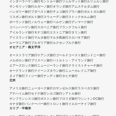
インターラーケン旅行
モントルー旅行
ツェルマット旅行
ルツェルン旅行
サンモリッツ旅行
ルガーノ旅行
オランダ旅行
アムステルダム旅行
ハンガリー旅行
ブダペスト旅行
チェコ旅行
プラハ旅行
ポルトガル旅行
リスボン旅行
ポルト旅行
スウェーデン旅行
ストックホルム旅行
ポーランド旅行
ノルウェー旅行
ベルゲン旅行
デンマーク旅行
コペンハーゲン旅行
スロベニア旅行
フランクフルト旅行
アイルランド旅行
モナコ旅行
エストニア旅行
タリン旅行
アイスランド旅行
マルタ旅行
マルタ島旅行
スロバキア旅行
ルーマニア旅行
ブルガリア旅行
ルクセンブルク旅行
オセアニア・南太平洋
オーストラリア旅行
ケアンズ旅行
ゴールドコースト旅行
シドニー旅行
メルボルン旅行
ブリスベン旅行
ハミルトン・アイランド旅行
エアーズロック旅行
ニュージーランド旅行
クライストチャーチ旅行
オークランド旅行
クイーンズタウン旅行
ニューカレドニア旅行
ヌメア旅行
フィジー旅行
ナンディ旅行
タヒチ旅行
北米
アメリカ旅行
ニューヨーク旅行
ロサンゼルス旅行
ラスベガス旅行
アナハイム旅行
セドナ旅行
シカゴ旅行
シアトル旅行
サンフランシスコ旅行
ボストン旅行
フロリダ旅行
ワシントンDC旅行
カナダ旅行
バンクーバー旅行
トロント旅行
イエローナイフ旅行
カリブ・中南米