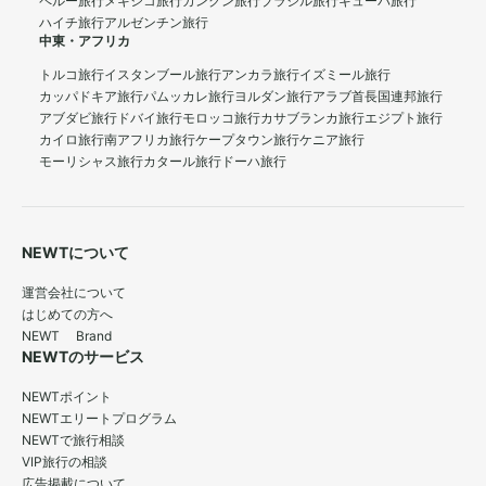
ペルー旅行
メキシコ旅行
カンクン旅行
ブラジル旅行
キューバ旅行
ハイチ旅行
アルゼンチン旅行
中東・アフリカ
トルコ旅行
イスタンブール旅行
アンカラ旅行
イズミール旅行
カッパドキア旅行
パムッカレ旅行
ヨルダン旅行
アラブ首長国連邦旅行
アブダビ旅行
ドバイ旅行
モロッコ旅行
カサブランカ旅行
エジプト旅行
カイロ旅行
南アフリカ旅行
ケープタウン旅行
ケニア旅行
モーリシャス旅行
カタール旅行
ドーハ旅行
NEWTについて
運営会社について
はじめての方へ
NEWT Brand
NEWTのサービス
NEWTポイント
NEWTエリートプログラム
NEWTで旅行相談
VIP旅行の相談
広告掲載について