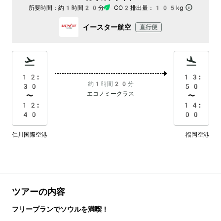
所要時間：
約1時間20分
CO2排出量：
105kg
イースター航空
直行便
12:
13:
約1時間20分
30
50
エコノミークラス
〜
〜
12:
14:
40
00
仁川国際空港
福岡空港
ツアーの内容
フリープランでソウルを満喫！