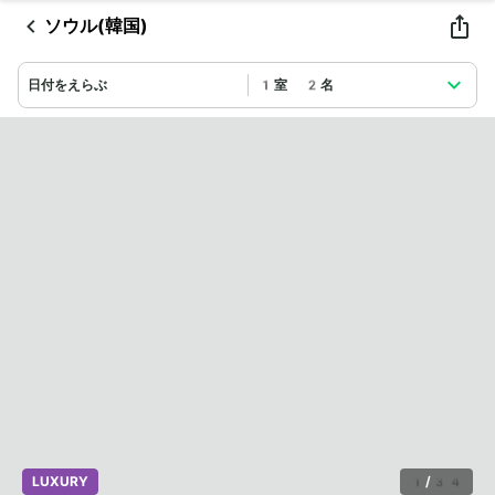
ソウル(韓国)
日付をえらぶ
1室 2名
LUXURY
1
/
34