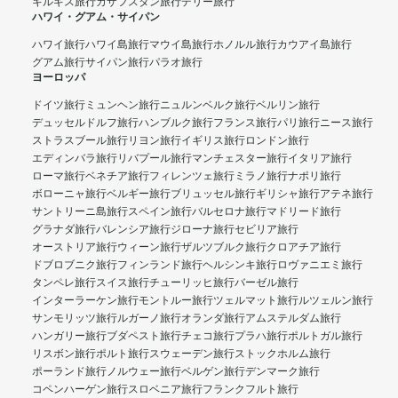
キルギス旅行
カザフスタン旅行
デリー旅行
ハワイ・グアム・サイパン
ハワイ旅行
ハワイ島旅行
マウイ島旅行
ホノルル旅行
カウアイ島旅行
グアム旅行
サイパン旅行
パラオ旅行
ヨーロッパ
ドイツ旅行
ミュンヘン旅行
ニュルンベルク旅行
ベルリン旅行
デュッセルドルフ旅行
ハンブルク旅行
フランス旅行
パリ旅行
ニース旅行
ストラスブール旅行
リヨン旅行
イギリス旅行
ロンドン旅行
エディンバラ旅行
リバプール旅行
マンチェスター旅行
イタリア旅行
ローマ旅行
ベネチア旅行
フィレンツェ旅行
ミラノ旅行
ナポリ旅行
ボローニャ旅行
ベルギー旅行
ブリュッセル旅行
ギリシャ旅行
アテネ旅行
サントリーニ島旅行
スペイン旅行
バルセロナ旅行
マドリード旅行
グラナダ旅行
バレンシア旅行
ジローナ旅行
セビリア旅行
オーストリア旅行
ウィーン旅行
ザルツブルク旅行
クロアチア旅行
ドブロブニク旅行
フィンランド旅行
ヘルシンキ旅行
ロヴァニエミ旅行
タンペレ旅行
スイス旅行
チューリッヒ旅行
バーゼル旅行
インターラーケン旅行
モントルー旅行
ツェルマット旅行
ルツェルン旅行
サンモリッツ旅行
ルガーノ旅行
オランダ旅行
アムステルダム旅行
ハンガリー旅行
ブダペスト旅行
チェコ旅行
プラハ旅行
ポルトガル旅行
リスボン旅行
ポルト旅行
スウェーデン旅行
ストックホルム旅行
ポーランド旅行
ノルウェー旅行
ベルゲン旅行
デンマーク旅行
コペンハーゲン旅行
スロベニア旅行
フランクフルト旅行