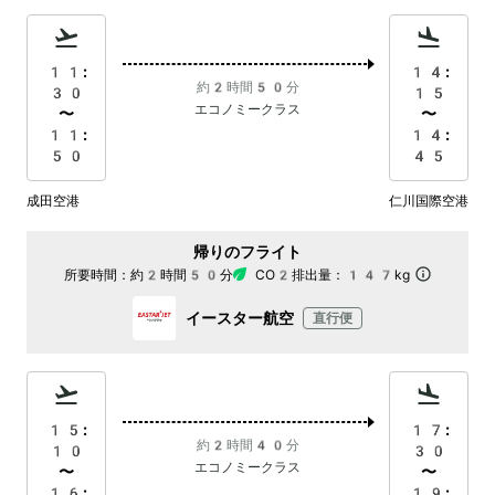
11:
14:
約2時間50分
30
15
エコノミークラス
〜
〜
11:
14:
50
45
成田空港
仁川国際空港
帰りのフライト
所要時間：
約2時間50分
CO2排出量：
147kg
イースター航空
直行便
15:
17:
約2時間40分
10
30
エコノミークラス
〜
〜
16:
19: