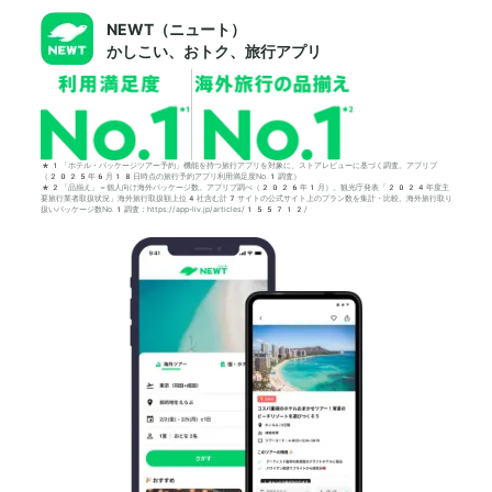
NEWT（ニュート）
かしこい、おトク、旅行アプリ
*1「ホテル・パッケージツアー予約」機能を持つ旅行アプリを対象に、ストアレビューに基づく調査。アプリブ
（2025年6月18日時点の旅行予約アプリ利用満足度No.1調査）
*2「品揃え」＝個人向け海外パッケージ数。アプリブ調べ（2026年1月）。観光庁発表「2024年度主
要旅行業者取扱状況」海外旅行取扱額上位4社含む計7サイトの公式サイト上のプラン数を集計・比較。海外旅行取り
扱いパッケージ数No.1調査：https://app-liv.jp/articles/155712/