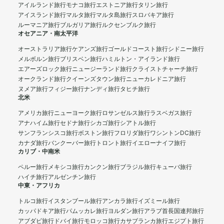
アイルランド旅行
モナコ旅行
エストニア旅行
タリン旅行
アイスランド旅行
マルタ旅行
マルタ島旅行
スロバキア旅行
ルーマニア旅行
ブルガリア旅行
ルクセンブルク旅行
オセアニア・南太平洋
オーストラリア旅行
ケアンズ旅行
ゴールドコースト旅行
シドニー旅行
メルボルン旅行
ブリスベン旅行
ハミルトン・アイランド旅行
エアーズロック旅行
ニュージーランド旅行
クライストチャーチ旅行
オークランド旅行
クイーンズタウン旅行
ニューカレドニア旅行
ヌメア旅行
フィジー旅行
ナンディ旅行
タヒチ旅行
北米
アメリカ旅行
ニューヨーク旅行
ロサンゼルス旅行
ラスベガス旅行
アナハイム旅行
セドナ旅行
シカゴ旅行
シアトル旅行
サンフランシスコ旅行
ボストン旅行
フロリダ旅行
ワシントンDC旅行
カナダ旅行
バンクーバー旅行
トロント旅行
イエローナイフ旅行
カリブ・中南米
ペルー旅行
メキシコ旅行
カンクン旅行
ブラジル旅行
キューバ旅行
ハイチ旅行
アルゼンチン旅行
中東・アフリカ
トルコ旅行
イスタンブール旅行
アンカラ旅行
イズミール旅行
カッパドキア旅行
パムッカレ旅行
ヨルダン旅行
アラブ首長国連邦旅行
アブダビ旅行
ドバイ旅行
モロッコ旅行
カサブランカ旅行
エジプト旅行