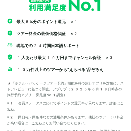
最大5%分のポイント還元
※1
ツアー料金の最低価格保証
※2
現地での24時間日本語サポート
1人あたり最大10万円までキャンセル保証
※3
10万件以上のツアーから“えらべる”品ぞろえ
*「ホテル・パッケージツアー予約」機能を持つ旅行アプリを対象に、ス
トアレビューに基づく調査。アプリブ（2025年6月18日時点の
旅行予約アプリ 満足度No.1調査）
※1 会員ステータスに応じてポイントの還元率が異なります。詳細は
こ
ちら
。
※2 同日程・同条件などの適用条件があります。他社のツアーより料金
が高い場合は、
こちら
よりお問い合わせください。