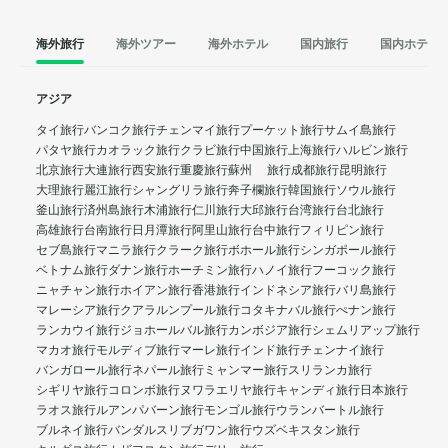
海外旅行
海外ツアー
海外ホテル
国内旅行
国内ホテル
アジア
タイ旅行
バンコク旅行
チェンマイ旅行
プーケット旅行
サムイ島旅行
パタヤ旅行
カオラック旅行
クラビ旅行
中国旅行
上海旅行
ハルビン旅行
北京旅行
大連旅行
西安旅行
重慶旅行
蘇州 旅行
成都旅行
昆明旅行
大理旅行
麗江旅行
シャングリラ旅行
奔子欄旅行
韓国旅行
ソウル旅行
釜山旅行
済州島旅行
木浦旅行
仁川旅行
大邱旅行
台湾旅行
台北旅行
高雄旅行
台南旅行
日月潭旅行
阿里山旅行
台中旅行
フィリピン旅行
セブ島旅行
マニラ旅行
クラーク旅行
ボホール旅行
シンガポール旅行
ベトナム旅行
ダナン旅行
ホーチミン旅行
ハノイ旅行
フーコック旅行
ニャチャン旅行
ホイアン旅行
香港旅行
インドネシア旅行
バリ島旅行
マレーシア旅行
クアラルンプール旅行
コタキナバル旅行
ぺナン旅行
ランカウイ旅行
ジョホールバル旅行
カンボジア旅行
シェムリアップ旅行
マカオ旅行
モルディブ旅行
マーレ旅行
インド旅行
チェンナイ旅行
バンガロール旅行
ネパール旅行
ミャンマー旅行
スリランカ旅行
シギリヤ旅行
コロンボ旅行
ヌワラエリヤ旅行
キャンディ旅行
日本旅行
ラオス旅行
ルアンパバーン旅行
モンゴル旅行
ウランバートル旅行
ブルネイ旅行
バンダルスリブガワン旅行
ウズベキスタン旅行