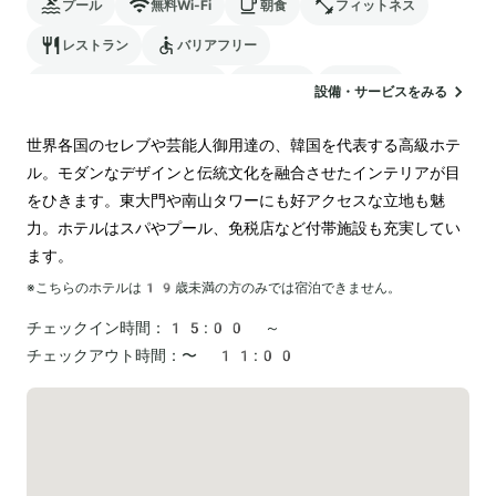
プール
無料Wi-Fi
朝食
フィットネス
レストラン
バリアフリー
24時間対応のフロント
サウナ
駐車場
設備・サービスをみる
ランドリー
世界各国のセレブや芸能人御用達の、韓国を代表する高級ホテ
ル。モダンなデザインと伝統文化を融合させたインテリアが目
をひきます。東大門や南山タワーにも好アクセスな立地も魅
力。ホテルはスパやプール、免税店など付帯施設も充実してい
ます。
※こちらのホテルは
19
歳未満の方のみでは宿泊できません。
チェックイン時間：
15:00 ～
チェックアウト時間：
〜 11:00