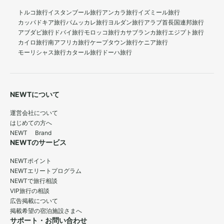
トルコ旅行
イスタンブール旅行
アンカラ旅行
イズミール旅行
カッパドキア旅行
パムッカレ旅行
ヨルダン旅行
アラブ首長国連邦旅行
アブダビ旅行
ドバイ旅行
モロッコ旅行
カサブランカ旅行
エジプト旅行
カイロ旅行
南アフリカ旅行
ケープタウン旅行
ケニア旅行
モーリシャス旅行
カタール旅行
ドーハ旅行
NEWTについて
運営会社について
はじめての方へ
NEWT Brand
NEWTのサービス
NEWTポイント
NEWTエリートプログラム
NEWTで旅行相談
VIP旅行の相談
広告掲載について
掲載希望の宿泊施設さまへ
サポート・お問い合わせ