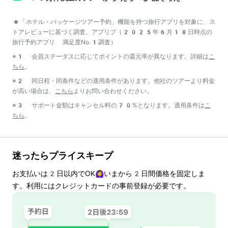
*「ホテル・パッケージツアー予約」機能を持つ旅行アプリを対象に、ス
トアレビューに基づく調査。アプリブ（2025年6月18日時点の
旅行予約アプリ 満足度No.1調査）
※1 会員ステータスに応じてポイントの還元率が異なります。詳細は
こ
ちら
。
※2 同日程・同条件などの適用条件があります。他社のツアーより料金
が高い場合は、
こちら
よりお問い合わせください。
※3 サポート金額はキャンセル料の70%となります。適用条件は
こ
ちら
。
迷ったらプライスキープ
お支払いは
2
日以内でOK🙆‍♀️いまから
2
日間価格を固定しま
す。利用にはクレジットカードの事前登録が必要です。