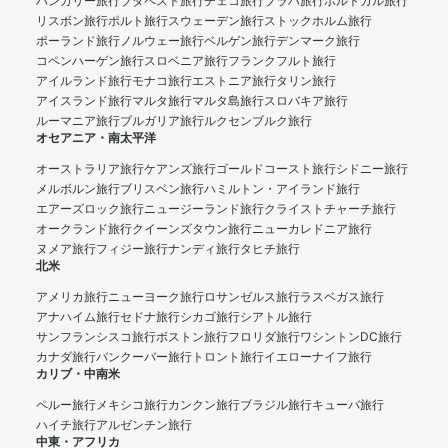
ハンガリー旅行
ブダペスト旅行
チェコ旅行
プラハ旅行
ポルトガル旅行
リスボン旅行
ポルト旅行
スウェーデン旅行
ストックホルム旅行
ポーランド旅行
ノルウェー旅行
ベルゲン旅行
デンマーク旅行
コペンハーゲン旅行
スロベニア旅行
フランクフルト旅行
アイルランド旅行
モナコ旅行
エストニア旅行
タリン旅行
アイスランド旅行
マルタ旅行
マルタ島旅行
スロバキア旅行
ルーマニア旅行
ブルガリア旅行
ルクセンブルク旅行
オセアニア・南太平洋
オーストラリア旅行
ケアンズ旅行
ゴールドコースト旅行
シドニー旅行
メルボルン旅行
ブリスベン旅行
ハミルトン・アイランド旅行
エアーズロック旅行
ニュージーランド旅行
クライストチャーチ旅行
オークランド旅行
クイーンズタウン旅行
ニューカレドニア旅行
ヌメア旅行
フィジー旅行
ナンディ旅行
タヒチ旅行
北米
アメリカ旅行
ニューヨーク旅行
ロサンゼルス旅行
ラスベガス旅行
アナハイム旅行
セドナ旅行
シカゴ旅行
シアトル旅行
サンフランシスコ旅行
ボストン旅行
フロリダ旅行
ワシントンDC旅行
カナダ旅行
バンクーバー旅行
トロント旅行
イエローナイフ旅行
カリブ・中南米
ペルー旅行
メキシコ旅行
カンクン旅行
ブラジル旅行
キューバ旅行
ハイチ旅行
アルゼンチン旅行
中東・アフリカ