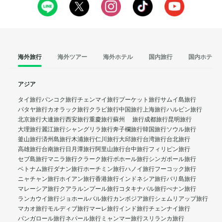
海外旅行
海外ツアー
海外ホテル
国内旅行
国内ホテル
アジア
タイ旅行
バンコク旅行
チェンマイ旅行
プーケット旅行
サムイ島旅行
パタヤ旅行
カオラック旅行
クラビ旅行
中国旅行
上海旅行
ハルビン旅行
北京旅行
大連旅行
西安旅行
重慶旅行
蘇州 旅行
成都旅行
昆明旅行
大理旅行
麗江旅行
シャングリラ旅行
奔子欄旅行
韓国旅行
ソウル旅行
釜山旅行
済州島旅行
木浦旅行
仁川旅行
大邱旅行
台湾旅行
台北旅行
高雄旅行
台南旅行
日月潭旅行
阿里山旅行
台中旅行
フィリピン旅行
セブ島旅行
マニラ旅行
クラーク旅行
ボホール旅行
シンガポール旅行
ベトナム旅行
ダナン旅行
ホーチミン旅行
ハノイ旅行
フーコック旅行
ニャチャン旅行
ホイアン旅行
香港旅行
インドネシア旅行
バリ島旅行
マレーシア旅行
クアラルンプール旅行
コタキナバル旅行
ぺナン旅行
ランカウイ旅行
ジョホールバル旅行
カンボジア旅行
シェムリアップ旅行
マカオ旅行
モルディブ旅行
マーレ旅行
インド旅行
チェンナイ旅行
バンガロール旅行
ネパール旅行
ミャンマー旅行
スリランカ旅行