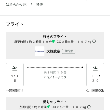
は滑らかな床 / 禁煙
フライト
行きのフライト
所要時間：
約2時間10分
CO2排出量：
107kg
大韓航空
直行便
約2時間10分
9:1
11:
エコノミークラス
5
20
中部国際空港
仁川国際空港
帰りのフライト
所要時間：
約2時間
CO2排出量：
107kg