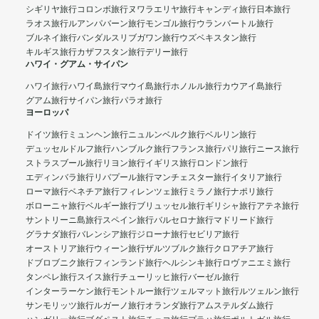
シギリヤ旅行
コロンボ旅行
ヌワラエリヤ旅行
キャンディ旅行
日本旅行
ラオス旅行
ルアンパバーン旅行
モンゴル旅行
ウランバートル旅行
ブルネイ旅行
バンダルスリブガワン旅行
ウズベキスタン旅行
キルギス旅行
カザフスタン旅行
デリー旅行
ハワイ・グアム・サイパン
ハワイ旅行
ハワイ島旅行
マウイ島旅行
ホノルル旅行
カウアイ島旅行
グアム旅行
サイパン旅行
パラオ旅行
ヨーロッパ
ドイツ旅行
ミュンヘン旅行
ニュルンベルク旅行
ベルリン旅行
デュッセルドルフ旅行
ハンブルク旅行
フランス旅行
パリ旅行
ニース旅行
ストラスブール旅行
リヨン旅行
イギリス旅行
ロンドン旅行
エディンバラ旅行
リバプール旅行
マンチェスター旅行
イタリア旅行
ローマ旅行
ベネチア旅行
フィレンツェ旅行
ミラノ旅行
ナポリ旅行
ボローニャ旅行
ベルギー旅行
ブリュッセル旅行
ギリシャ旅行
アテネ旅行
サントリーニ島旅行
スペイン旅行
バルセロナ旅行
マドリード旅行
グラナダ旅行
バレンシア旅行
ジローナ旅行
セビリア旅行
オーストリア旅行
ウィーン旅行
ザルツブルク旅行
クロアチア旅行
ドブロブニク旅行
フィンランド旅行
ヘルシンキ旅行
ロヴァニエミ旅行
タンペレ旅行
スイス旅行
チューリッヒ旅行
バーゼル旅行
インターラーケン旅行
モントルー旅行
ツェルマット旅行
ルツェルン旅行
サンモリッツ旅行
ルガーノ旅行
オランダ旅行
アムステルダム旅行