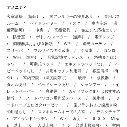
アメニティ
客室清掃 (毎日) / 抗アレルギーの寝具あり / 専用バス
ルーム / ヘアドライヤー / デスク / 室内空調 (温
度調節可) - 冷房 / 高級寝具 / 独立した応接エリア
/ 防音室 / ボトルウォーター (無料) / 電子レンジ
/ 調理器具および食器類 / WiFi / 遮光カーテン /
スリッパ / フルサイズの冷蔵庫 / 冷凍庫 / コンロ
/ WiFi (無料) / 形状記憶マットレス / 浴槽またはシ
ャワー / 可動式ベッド / エキストラベッドなし / ベ
ビーベッドなし / 共用キッチン利用可 / 客室清掃 (有
料) / 室内空調 (温度調節可) - 暖房 / 炊飯器 /
タオルあり / ベッドシーツあり / シャンプー / トイ
レットペーパー / 窓網戸 / ガイドブックまたはおすすめ
情報 / ノートパソコン用作業スペース / 製氷機 / ワ
ードローブまたはクローゼット / 歯ブラシおよび歯磨き粉
の用意なし / スマホルームキーでの入室 / デスクチェア
/ アイランドキッチン / WiFi 速度 - 500 Mbp
s 以上 (6 人以上向け、10 台以上接続可) / 室内