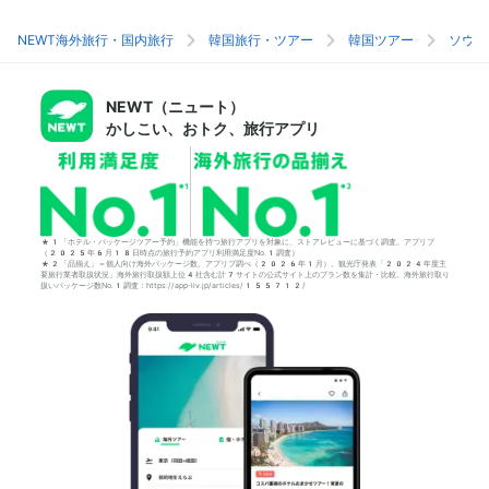
NEWT海外旅行・国内旅行
韓国旅行・ツアー
韓国ツアー
ソウル
NEWT（ニュート）
かしこい、おトク、旅行アプリ
*1「ホテル・パッケージツアー予約」機能を持つ旅行アプリを対象に、ストアレビューに基づく調査。アプリブ
（2025年6月18日時点の旅行予約アプリ利用満足度No.1調査）
*2「品揃え」＝個人向け海外パッケージ数。アプリブ調べ（2026年1月）。観光庁発表「2024年度主
要旅行業者取扱状況」海外旅行取扱額上位4社含む計7サイトの公式サイト上のプラン数を集計・比較。海外旅行取り
扱いパッケージ数No.1調査：https://app-liv.jp/articles/155712/