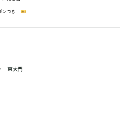
ポンつき 🎫
ン 東大門