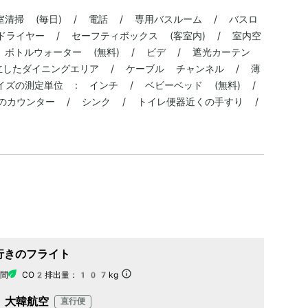
室清掃 (毎日) / 電話 / 専用バスルーム / バスロ
ドライヤー / セーフティボックス (客室内) / 室内空
 ボトルウォーター (無料) / ビデ / 遮光カーテン
立したダイニングエリア / ケーブル チャンネル / 薄
サイズの測定単位 : インチ / ベビーベッド (無料) /
のカウンター / シンク / トイレ便器近くの手すり /
行きのフライト
間
CO2排出量：
107kg
大韓航空
直行便