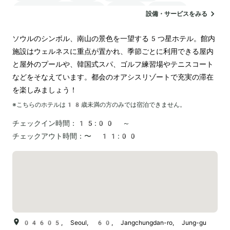
24時間対応のフロント
サウナ
駐車場
設備・サービスをみる
ランドリー
ソウルのシンボル、南山の景色を一望する5つ星ホテル。館内
施設はウェルネスに重点が置かれ、季節ごとに利用できる屋内
と屋外のプールや、韓国式スパ、ゴルフ練習場やテニスコート
などをそなえています。都会のオアシスリゾートで充実の滞在
を楽しみましょう！
※こちらのホテルは
18
歳未満の方のみでは宿泊できません。
チェックイン時間：
15:00 ～
チェックアウト時間：
〜 11:00
04605, Seoul, 60, Jangchungdan-ro, Jung-gu