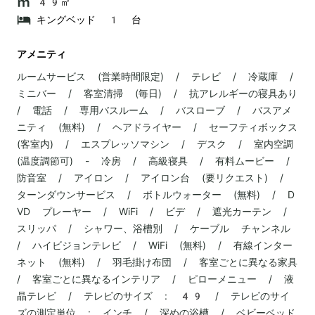
49㎡
キングベッド 1 台
アメニティ
ルームサービス (営業時間限定) / テレビ / 冷蔵庫 /
ミニバー / 客室清掃 (毎日) / 抗アレルギーの寝具あり
/ 電話 / 専用バスルーム / バスローブ / バスアメ
ニティ (無料) / ヘアドライヤー / セーフティボックス
(客室内) / エスプレッソマシン / デスク / 室内空調
(温度調節可) - 冷房 / 高級寝具 / 有料ムービー /
防音室 / アイロン / アイロン台 (要リクエスト) /
ターンダウンサービス / ボトルウォーター (無料) / D
VD プレーヤー / WiFi / ビデ / 遮光カーテン /
スリッパ / シャワー、浴槽別 / ケーブル チャンネル
/ ハイビジョンテレビ / WiFi (無料) / 有線インター
ネット (無料) / 羽毛掛け布団 / 客室ごとに異なる家具
/ 客室ごとに異なるインテリア / ピローメニュー / 液
晶テレビ / テレビのサイズ : 49 / テレビのサイ
ズの測定単位 : インチ / 深めの浴槽 / ベビーベッド