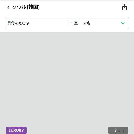
ソウル(韓国)
日付をえらぶ
1室 2名
LUXURY
1
/
29