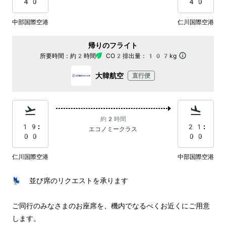
40
40
中部国際空港
仁川国際空港
帰りのフライト
所要時間：
約2時間
CO2排出量：
107kg
大韓航空
直行便
約2時間
19:
21:
エコノミークラス
00
00
仁川国際空港
中部国際空港
💺 並び席のリクエストを承ります

ご同行のみなさまのお座席を、機内でなるべくお近くにご用意
します。
