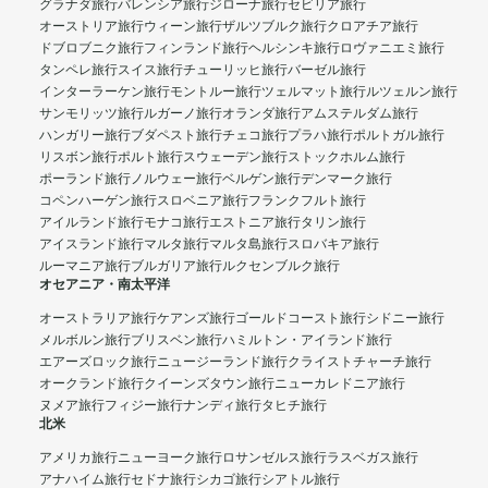
グラナダ旅行
バレンシア旅行
ジローナ旅行
セビリア旅行
オーストリア旅行
ウィーン旅行
ザルツブルク旅行
クロアチア旅行
ドブロブニク旅行
フィンランド旅行
ヘルシンキ旅行
ロヴァニエミ旅行
タンペレ旅行
スイス旅行
チューリッヒ旅行
バーゼル旅行
インターラーケン旅行
モントルー旅行
ツェルマット旅行
ルツェルン旅行
サンモリッツ旅行
ルガーノ旅行
オランダ旅行
アムステルダム旅行
ハンガリー旅行
ブダペスト旅行
チェコ旅行
プラハ旅行
ポルトガル旅行
リスボン旅行
ポルト旅行
スウェーデン旅行
ストックホルム旅行
ポーランド旅行
ノルウェー旅行
ベルゲン旅行
デンマーク旅行
コペンハーゲン旅行
スロベニア旅行
フランクフルト旅行
アイルランド旅行
モナコ旅行
エストニア旅行
タリン旅行
アイスランド旅行
マルタ旅行
マルタ島旅行
スロバキア旅行
ルーマニア旅行
ブルガリア旅行
ルクセンブルク旅行
オセアニア・南太平洋
オーストラリア旅行
ケアンズ旅行
ゴールドコースト旅行
シドニー旅行
メルボルン旅行
ブリスベン旅行
ハミルトン・アイランド旅行
エアーズロック旅行
ニュージーランド旅行
クライストチャーチ旅行
オークランド旅行
クイーンズタウン旅行
ニューカレドニア旅行
ヌメア旅行
フィジー旅行
ナンディ旅行
タヒチ旅行
北米
アメリカ旅行
ニューヨーク旅行
ロサンゼルス旅行
ラスベガス旅行
アナハイム旅行
セドナ旅行
シカゴ旅行
シアトル旅行