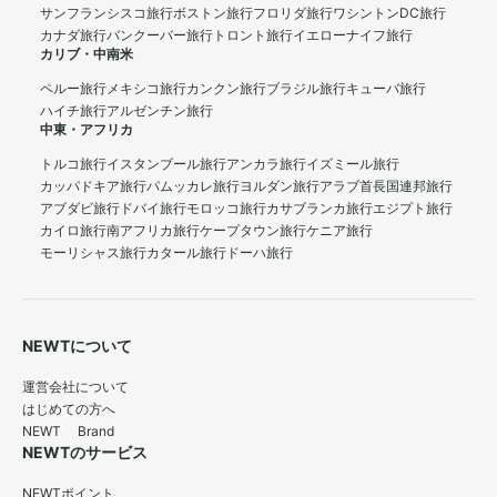
サンフランシスコ旅行
ボストン旅行
フロリダ旅行
ワシントンDC旅行
カナダ旅行
バンクーバー旅行
トロント旅行
イエローナイフ旅行
カリブ・中南米
ペルー旅行
メキシコ旅行
カンクン旅行
ブラジル旅行
キューバ旅行
ハイチ旅行
アルゼンチン旅行
中東・アフリカ
トルコ旅行
イスタンブール旅行
アンカラ旅行
イズミール旅行
カッパドキア旅行
パムッカレ旅行
ヨルダン旅行
アラブ首長国連邦旅行
アブダビ旅行
ドバイ旅行
モロッコ旅行
カサブランカ旅行
エジプト旅行
カイロ旅行
南アフリカ旅行
ケープタウン旅行
ケニア旅行
モーリシャス旅行
カタール旅行
ドーハ旅行
NEWTについて
運営会社について
はじめての方へ
NEWT Brand
NEWTのサービス
NEWTポイント