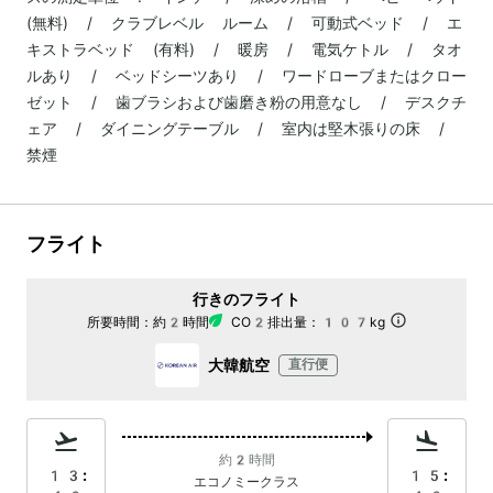
(無料) / クラブレベル ルーム / 可動式ベッド / エ
キストラベッド (有料) / 暖房 / 電気ケトル / タオ
ルあり / ベッドシーツあり / ワードローブまたはクロー
ゼット / 歯ブラシおよび歯磨き粉の用意なし / デスクチ
ェア / ダイニングテーブル / 室内は堅木張りの床 /
禁煙
フライト
行きのフライト
所要時間：
約2時間
CO2排出量：
107kg
大韓航空
直行便
約2時間
13:
15:
エコノミークラス