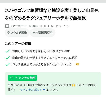
スパやゴルフ練習場など施設充実！美しい山景色
をのぞめるラグジュアリーホテルで至福旅
ツアーコード：
N-SEL-0015-2975
ソウル(韓国)
中部国際空港
このツアーの特徴
韓国らしい機内食も味わえる🍽️快適な空の旅
南山の景色を一望するラグジュアリーホテルに宿泊
ロッテ免税店でつかえるおトクなクーポンつき 🎫
キャンセル無料
出発日の31日前まで無料でキャンセルできます🙌（*ピーク時を
除く）
キャンセルポリシー
はこちら。