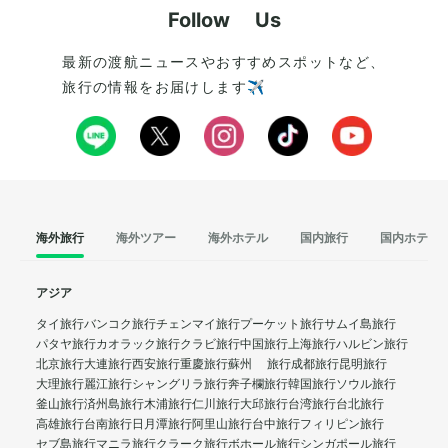
Follow Us
最新の渡航ニュースやおすすめスポットなど、
旅行の情報をお届けします✈️
海外旅行
海外ツアー
海外ホテル
国内旅行
国内ホテル
アジア
タイ旅行
バンコク旅行
チェンマイ旅行
プーケット旅行
サムイ島旅行
パタヤ旅行
カオラック旅行
クラビ旅行
中国旅行
上海旅行
ハルビン旅行
北京旅行
大連旅行
西安旅行
重慶旅行
蘇州 旅行
成都旅行
昆明旅行
大理旅行
麗江旅行
シャングリラ旅行
奔子欄旅行
韓国旅行
ソウル旅行
釜山旅行
済州島旅行
木浦旅行
仁川旅行
大邱旅行
台湾旅行
台北旅行
高雄旅行
台南旅行
日月潭旅行
阿里山旅行
台中旅行
フィリピン旅行
セブ島旅行
マニラ旅行
クラーク旅行
ボホール旅行
シンガポール旅行