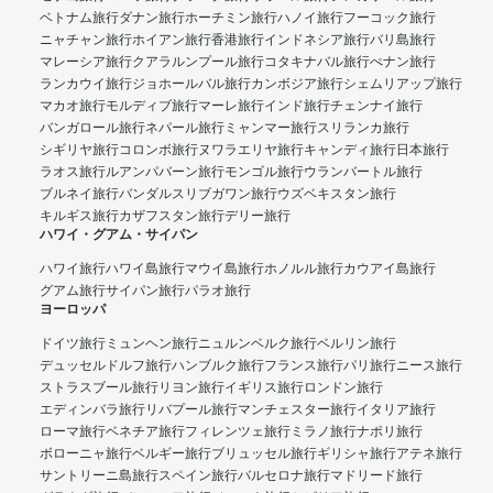
ベトナム旅行
ダナン旅行
ホーチミン旅行
ハノイ旅行
フーコック旅行
ニャチャン旅行
ホイアン旅行
香港旅行
インドネシア旅行
バリ島旅行
マレーシア旅行
クアラルンプール旅行
コタキナバル旅行
ぺナン旅行
ランカウイ旅行
ジョホールバル旅行
カンボジア旅行
シェムリアップ旅行
マカオ旅行
モルディブ旅行
マーレ旅行
インド旅行
チェンナイ旅行
バンガロール旅行
ネパール旅行
ミャンマー旅行
スリランカ旅行
シギリヤ旅行
コロンボ旅行
ヌワラエリヤ旅行
キャンディ旅行
日本旅行
ラオス旅行
ルアンパバーン旅行
モンゴル旅行
ウランバートル旅行
ブルネイ旅行
バンダルスリブガワン旅行
ウズベキスタン旅行
キルギス旅行
カザフスタン旅行
デリー旅行
ハワイ・グアム・サイパン
ハワイ旅行
ハワイ島旅行
マウイ島旅行
ホノルル旅行
カウアイ島旅行
グアム旅行
サイパン旅行
パラオ旅行
ヨーロッパ
ドイツ旅行
ミュンヘン旅行
ニュルンベルク旅行
ベルリン旅行
デュッセルドルフ旅行
ハンブルク旅行
フランス旅行
パリ旅行
ニース旅行
ストラスブール旅行
リヨン旅行
イギリス旅行
ロンドン旅行
エディンバラ旅行
リバプール旅行
マンチェスター旅行
イタリア旅行
ローマ旅行
ベネチア旅行
フィレンツェ旅行
ミラノ旅行
ナポリ旅行
ボローニャ旅行
ベルギー旅行
ブリュッセル旅行
ギリシャ旅行
アテネ旅行
サントリーニ島旅行
スペイン旅行
バルセロナ旅行
マドリード旅行