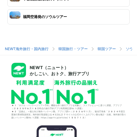
福岡空港発のソウルツアー
NEWT海外旅行・国内旅行
韓国旅行・ツアー
韓国ツアー
ソウル
NEWT（ニュート）
かしこい、おトク、旅行アプリ
*1「ホテル・パッケージツアー予約」機能を持つ旅行アプリを対象に、ストアレビューに基づく調査。アプリブ
（2025年6月18日時点の旅行予約アプリ利用満足度No.1調査）
*2「品揃え」＝個人向け海外パッケージ数。アプリブ調べ（2026年1月）。観光庁発表「2024年度主
要旅行業者取扱状況」海外旅行取扱額上位4社含む計7サイトの公式サイト上のプラン数を集計・比較。海外旅行取り
扱いパッケージ数No.1調査：https://app-liv.jp/articles/155712/