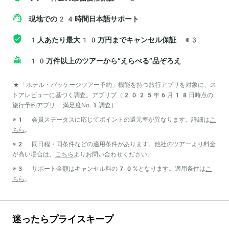
現地での24時間日本語サポート
1人あたり最大10万円までキャンセル保証
※3
10万件以上のツアーから“えらべる”品ぞろえ
*「ホテル・パッケージツアー予約」機能を持つ旅行アプリを対象に、ス
トアレビューに基づく調査。アプリブ（2025年6月18日時点の
旅行予約アプリ 満足度No.1調査）
※1 会員ステータスに応じてポイントの還元率が異なります。詳細は
こ
ちら
。
※2 同日程・同条件などの適用条件があります。他社のツアーより料金
が高い場合は、
こちら
よりお問い合わせください。
※3 サポート金額はキャンセル料の70%となります。適用条件は
こ
ちら
。
迷ったらプライスキープ