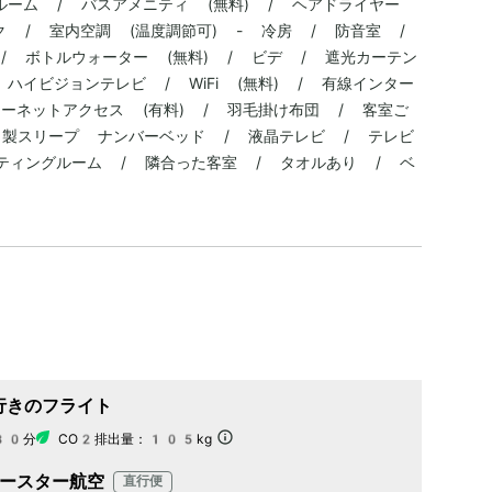
ルーム / バスアメニティ (無料) / ヘアドライヤー
ク / 室内空調 (温度調節可) - 冷房 / 防音室 /
/ ボトルウォーター (無料) / ビデ / 遮光カーテン
ハイビジョンテレビ / WiFi (無料) / 有線インター
ターネットアクセス (有料) / 羽毛掛け布団 / 客室ご
ト製スリープ ナンバーベッド / 液晶テレビ / テレビ
ティングルーム / 隣合った客室 / タオルあり / ベ
行きのフライト
30分
CO2排出量：
105kg
ースター航空
直行便