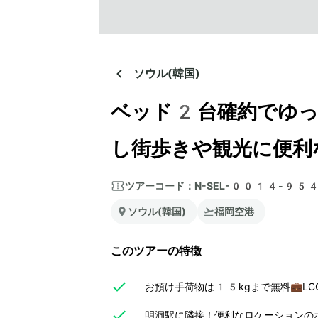
ソウル(韓国)
ベッド2台確約でゆっ
し街歩きや観光に便利
ツアーコード：
N-SEL-0014-95
ソウル(韓国)
福岡空港
このツアーの特徴
お預け手荷物は15kgまで無料💼L
明洞駅に隣接！便利なロケーションの