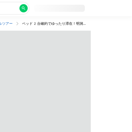
ルツアー
ベッド2台確約でゆったり滞在！明洞駅に隣接し街歩きや観光に便利なホテルに泊まる旅