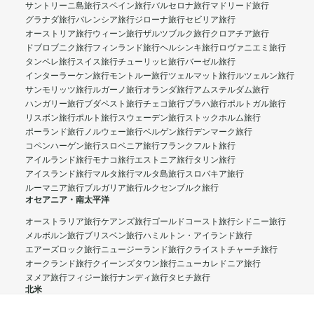
サントリーニ島旅行
スペイン旅行
バルセロナ旅行
マドリード旅行
グラナダ旅行
バレンシア旅行
ジローナ旅行
セビリア旅行
オーストリア旅行
ウィーン旅行
ザルツブルク旅行
クロアチア旅行
ドブロブニク旅行
フィンランド旅行
ヘルシンキ旅行
ロヴァニエミ旅行
タンペレ旅行
スイス旅行
チューリッヒ旅行
バーゼル旅行
インターラーケン旅行
モントルー旅行
ツェルマット旅行
ルツェルン旅行
サンモリッツ旅行
ルガーノ旅行
オランダ旅行
アムステルダム旅行
ハンガリー旅行
ブダペスト旅行
チェコ旅行
プラハ旅行
ポルトガル旅行
リスボン旅行
ポルト旅行
スウェーデン旅行
ストックホルム旅行
ポーランド旅行
ノルウェー旅行
ベルゲン旅行
デンマーク旅行
コペンハーゲン旅行
スロベニア旅行
フランクフルト旅行
アイルランド旅行
モナコ旅行
エストニア旅行
タリン旅行
アイスランド旅行
マルタ旅行
マルタ島旅行
スロバキア旅行
ルーマニア旅行
ブルガリア旅行
ルクセンブルク旅行
オセアニア・南太平洋
オーストラリア旅行
ケアンズ旅行
ゴールドコースト旅行
シドニー旅行
メルボルン旅行
ブリスベン旅行
ハミルトン・アイランド旅行
エアーズロック旅行
ニュージーランド旅行
クライストチャーチ旅行
オークランド旅行
クイーンズタウン旅行
ニューカレドニア旅行
ヌメア旅行
フィジー旅行
ナンディ旅行
タヒチ旅行
北米
アメリカ旅行
ニューヨーク旅行
ロサンゼルス旅行
ラスベガス旅行