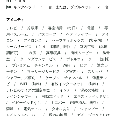
45㎡
キングベッド 1 台、または、ダブルベッド 2 台
アメニティ
テレビ / 冷蔵庫 / 客室清掃 (毎日) / 電話 / 専
用バスルーム / バスローブ / ヘアドライヤー / アイ
ロン / アイロン台 / セーフティボックス (客室内) /
ルームサービス (24 時間利用可) / 室内空調 (温度
調節可) - 冷房 / 高級寝具 / 有料ムービー / 防音
室 / ターンダウンサービス / ボトルウォーター (無料)
/ プレミアム チャンネル / WiFi / ビデ / 遮光カ
ーテン / マッサージサービス (客室内) / スリッパ /
シャワー、浴槽別 / ケーブル チャンネル / 薄型テレ
ビ / WiFi (無料) / 有線インターネット (無料) /
テレビのサイズの測定単位 : インチ / 深めの浴槽 /
レインシャワー / 可動式ベッド / エキストラベッドなし
/ ベビーベッドなし / ミニバー (補充済み、無料) /
禁煙 / 電気ケトル / タオルあり / シャンプー /
トイレットペーパー / 現地の地図 / ガイドブックまたは