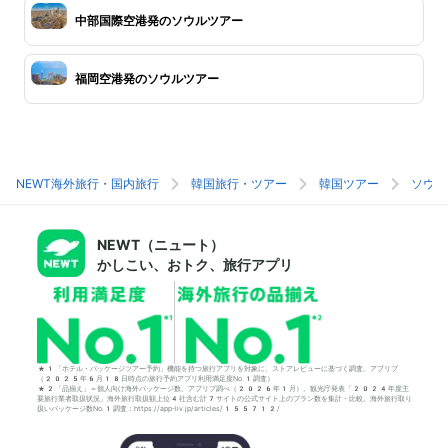
中部国際空港発のソウルツアー
福岡空港発のソウルツアー
NEWT海外旅行・国内旅行
韓国旅行・ツアー
韓国ツアー
ソウル
NEWT（ニュート）
かしこい、おトク、旅行アプリ
*1「ホテル・パッケージツアー予約」機能を持つ旅行アプリを対象に、ストアレビューに基づく調査。アプリブ
（2025年6月18日時点の旅行予約アプリ利用満足度No.1調査）
*2「品揃え」＝個人向け海外パッケージ数。アプリブ調べ（2026年1月）。観光庁発表「2024年度主
要旅行業者取扱状況」海外旅行取扱額上位4社含む計7サイトの公式サイト上のプラン数を集計・比較。海外旅行取り
扱いパッケージ数No.1調査：https://app-liv.jp/articles/155712/