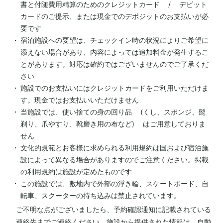
書と付随費用精算のためのクレジットカード / デビット
カードのご提示、または現金でのデポジットのお支払いが必
要です
宿泊施設への要望は、チェックイン時の状況によりご希望に
添えない場合があり、内容によっては追加料金が発生するこ
とがあります。対応は確約ではございませんのでご了承くだ
さい
施設でのお支払いにはクレジットカードをご利用いただけま
す。現金ではお支払いいただけません
当施設では、使い捨ての身の回り品 (くし、スポンジ、髭
剃り、爪やすり、靴磨き用の布など) はご用意しておりま
せん
文化的規範とお客様に求められる利用規約は国および宿泊施
設によって異なる場合がありますのでご注意ください。掲載
の利用規約は施設が定めたものです
この施設では、敷地内で外部の浮き輪、スケートボード、自
転車、スクーターの持ち込みは禁止されています。
ご不明な点がございましたら、予約確認通知に記載されている
連絡先までご連絡ください。施設から提供された情報は、自動