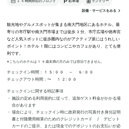
24時間対応のフロント
駐車場
ランドリー
設備・サービスをみる
観光地やグルメスポットが集まる南大門地区にあるホテル。最
寄りの市庁駅や南大門市場までは徒歩3分、市庁広場や徳寿宮
など人気スポットに徒歩圏内なのがアクティブ派にはうれしい
ポイント！ホテル1階にはコンビニやカフェがあり、とても便
利です。
※こちらのホテルは
19
歳未満の方のみでは宿泊できません。
チェックイン時間：
15:00 ～ 6:00
チェックアウト時間：
〜 12:00
チェックインに関する特記事項
施設の定める利用規約に従って、追加ゲスト料金がかかる場
合があります
場合により、チェックイン時に政府発行の写真付き身分証明
書と付随費用精算のためのクレジットカード / デビット
カードのご提示、または現金でのデポジットのお支払いが必