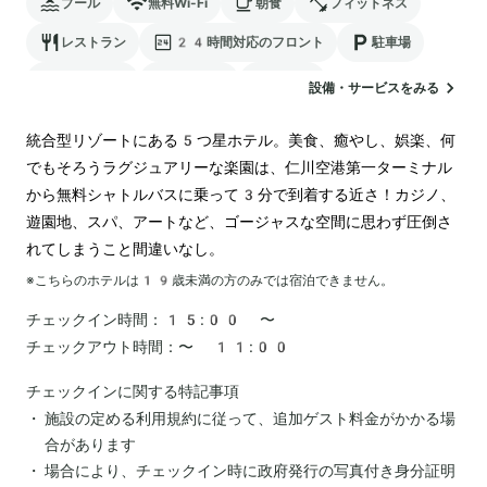
プール
無料Wi-Fi
朝食
フィットネス
レストラン
24時間対応のフロント
駐車場
ランドリー
空港送迎
カジノ
設備・サービスをみる
統合型リゾートにある5つ星ホテル。美食、癒やし、娯楽、何
でもそろうラグジュアリーな楽園は、仁川空港第一ターミナル
から無料シャトルバスに乗って3分で到着する近さ！カジノ、
遊園地、スパ、アートなど、ゴージャスな空間に思わず圧倒さ
れてしまうこと間違いなし。
※こちらのホテルは
19
歳未満の方のみでは宿泊できません。
チェックイン時間：
15:00 〜
チェックアウト時間：
〜 11:00
チェックインに関する特記事項
施設の定める利用規約に従って、追加ゲスト料金がかかる場
合があります
場合により、チェックイン時に政府発行の写真付き身分証明