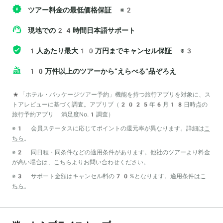
ツアー料金の最低価格保証
※2
現地での24時間日本語サポート
1人あたり最大10万円までキャンセル保証
※3
10万件以上のツアーから“えらべる”品ぞろえ
*「ホテル・パッケージツアー予約」機能を持つ旅行アプリを対象に、ス
トアレビューに基づく調査。アプリブ（2025年6月18日時点の
旅行予約アプリ 満足度No.1調査）
※1 会員ステータスに応じてポイントの還元率が異なります。詳細は
こ
ちら
。
※2 同日程・同条件などの適用条件があります。他社のツアーより料金
が高い場合は、
こちら
よりお問い合わせください。
※3 サポート金額はキャンセル料の70%となります。適用条件は
こ
ちら
。