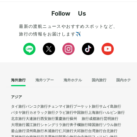
Follow Us
最新の渡航ニュースやおすすめスポットなど、
旅行の情報をお届けします✈️
海外旅行
海外ツアー
海外ホテル
国内旅行
国内ホテル
アジア
タイ旅行
バンコク旅行
チェンマイ旅行
プーケット旅行
サムイ島旅行
パタヤ旅行
カオラック旅行
クラビ旅行
中国旅行
上海旅行
ハルビン旅行
北京旅行
大連旅行
西安旅行
重慶旅行
蘇州 旅行
成都旅行
昆明旅行
大理旅行
麗江旅行
シャングリラ旅行
奔子欄旅行
韓国旅行
ソウル旅行
釜山旅行
済州島旅行
木浦旅行
仁川旅行
大邱旅行
台湾旅行
台北旅行