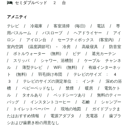
セミダブルベッド 2 台
アメニティ
テレビ / 冷蔵庫 / 客室清掃 (毎日) / 電話 / 専
用バスルーム / バスローブ / ヘアドライヤー / アイ
ロン / アイロン台 / セーフティボックス (客室内) /
室内空調 (温度調節可) - 冷房 / 高級寝具 / 防音室
/ ボトルウォーター (無料) / ビデ / 遮光カーテン
/ スリッパ / シャワー、浴槽別 / ケーブル チャンネ
ル / 薄型テレビ / WiFi (無料) / 有線インターネッ
ト (無料) / 羽毛掛け布団 / テレビのサイズ : 4
3 / テレビのサイズの測定単位 : インチ / 深めの浴
槽 / ベビーベッドなし / 禁煙 / 暖房 / 電気ケト
ル / タオルあり / ベッドシーツあり / 無料のティー
バッグ / インスタントコーヒー / 石鹸 / シャンプー
/ トイレットペーパー / 現地の地図 / ガイドブックま
たはおすすめ情報 / 電源アダプタ / 充電器 / 歯ブラ
シおよび歯磨き粉の用意なし