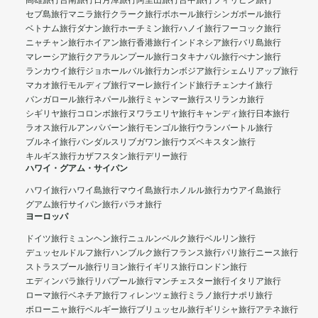
高雄旅行
台南旅行
日月潭旅行
阿里山旅行
台中旅行
フィリピン旅行
セブ島旅行
マニラ旅行
クラーク旅行
ボホール旅行
シンガポール旅行
ベトナム旅行
ダナン旅行
ホーチミン旅行
ハノイ旅行
フーコック旅行
ニャチャン旅行
ホイアン旅行
香港旅行
インドネシア旅行
バリ島旅行
マレーシア旅行
クアラルンプール旅行
コタキナバル旅行
ぺナン旅行
ランカウイ旅行
ジョホールバル旅行
カンボジア旅行
シェムリアップ旅行
マカオ旅行
モルディブ旅行
マーレ旅行
インド旅行
チェンナイ旅行
バンガロール旅行
ネパール旅行
ミャンマー旅行
スリランカ旅行
シギリヤ旅行
コロンボ旅行
ヌワラエリヤ旅行
キャンディ旅行
日本旅行
ラオス旅行
ルアンパバーン旅行
モンゴル旅行
ウランバートル旅行
ブルネイ旅行
バンダルスリブガワン旅行
ウズベキスタン旅行
キルギス旅行
カザフスタン旅行
デリー旅行
ハワイ・グアム・サイパン
ハワイ旅行
ハワイ島旅行
マウイ島旅行
ホノルル旅行
カウアイ島旅行
グアム旅行
サイパン旅行
パラオ旅行
ヨーロッパ
ドイツ旅行
ミュンヘン旅行
ニュルンベルク旅行
ベルリン旅行
デュッセルドルフ旅行
ハンブルク旅行
フランス旅行
パリ旅行
ニース旅行
ストラスブール旅行
リヨン旅行
イギリス旅行
ロンドン旅行
エディンバラ旅行
リバプール旅行
マンチェスター旅行
イタリア旅行
ローマ旅行
ベネチア旅行
フィレンツェ旅行
ミラノ旅行
ナポリ旅行
ボローニャ旅行
ベルギー旅行
ブリュッセル旅行
ギリシャ旅行
アテネ旅行