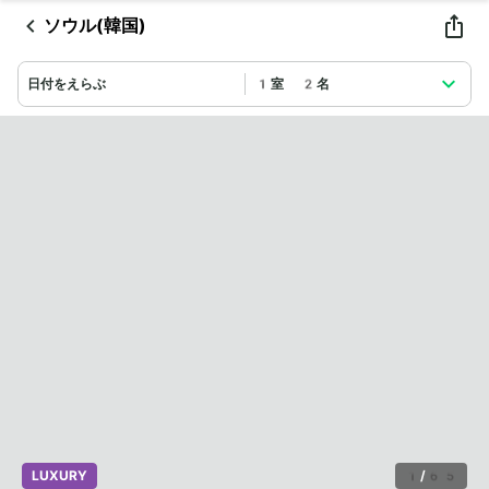
ソウル(韓国)
日付をえらぶ
1室 2名
LUXURY
1
/
65