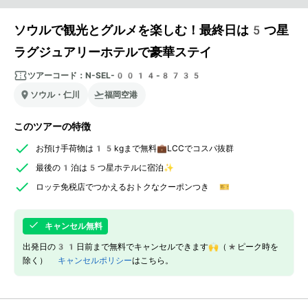
ソウルで観光とグルメを楽しむ！最終日は5つ星
ラグジュアリーホテルで豪華ステイ
ツアーコード：
N-SEL-0014-8735
ソウル・仁川
福岡空港
このツアーの特徴
お預け手荷物は15kgまで無料💼LCCでコスパ抜群
最後の1泊は5つ星ホテルに宿泊✨
ロッテ免税店でつかえるおトクなクーポンつき 🎫
キャンセル無料
出発日の31日前まで無料でキャンセルできます🙌（*ピーク時を
除く）
キャンセルポリシー
はこちら。