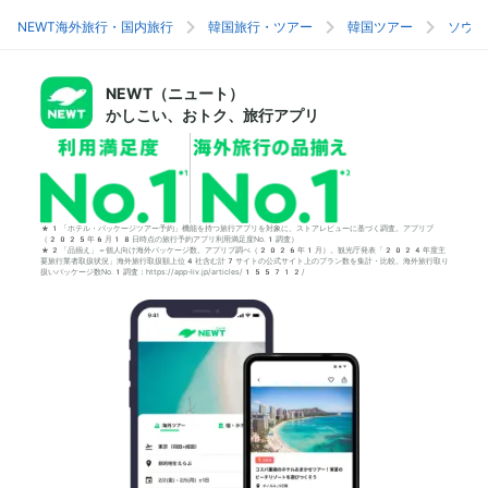
NEWT海外旅行・国内旅行
韓国旅行・ツアー
韓国ツアー
ソウル
NEWT（ニュート）
かしこい、おトク、旅行アプリ
*1「ホテル・パッケージツアー予約」機能を持つ旅行アプリを対象に、ストアレビューに基づく調査。アプリブ
（2025年6月18日時点の旅行予約アプリ利用満足度No.1調査）
*2「品揃え」＝個人向け海外パッケージ数。アプリブ調べ（2026年1月）。観光庁発表「2024年度主
要旅行業者取扱状況」海外旅行取扱額上位4社含む計7サイトの公式サイト上のプラン数を集計・比較。海外旅行取り
扱いパッケージ数No.1調査：https://app-liv.jp/articles/155712/