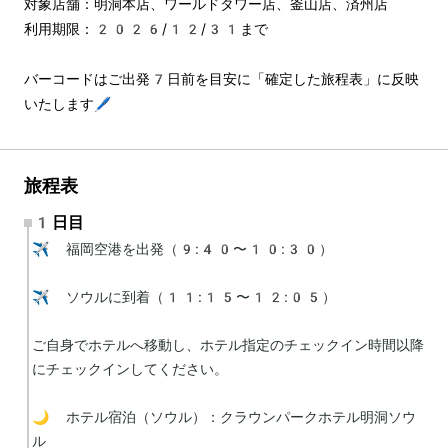
対象店舗：明洞本店、ワールドタワー店、釜山店、済州店
利用期限：2026/12/31まで
バーコードはご出発7日前を目安に「確定した旅程表」に反映
いたします🖊️
旅程表
1日目
✈️ 福岡空港を出発（9:40〜10:30）

✈️ ソウルに到着（11:15〜12:05）

ご自身でホテルへ移動し、ホテル指定のチェックイン時間以降
にチェックインしてください。

🌙 ホテル宿泊（ソウル）：クラウンパークホテル明洞ソウ
ル