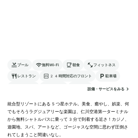
プール
無料Wi-Fi
朝食
フィットネス
レストラン
24時間対応のフロント
駐車場
ランドリー
空港送迎
カジノ
設備・サービスをみる
統合型リゾートにある5つ星ホテル。美食、癒やし、娯楽、何
でもそろうラグジュアリーな楽園は、仁川空港第一ターミナル
から無料シャトルバスに乗って3分で到着する近さ！カジノ、
遊園地、スパ、アートなど、ゴージャスな空間に思わず圧倒さ
れてしまうこと間違いなし。