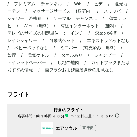
/ プレミアム チャンネル / WiFi / ビデ / 遮光カ
ーテン / マッサージサービス (客室内) / スリッパ /
シャワー、浴槽別 / ケーブル チャンネル / 薄型テレ
ビ / WiFi (無料) / 有線インターネット (無料) /
テレビのサイズの測定単位 : インチ / 深めの浴槽 /
レインシャワー / 可動式ベッド / エキストラベッドなし
/ ベビーベッドなし / ミニバー (補充済み、無料) /
禁煙 / 電気ケトル / タオルあり / シャンプー /
トイレットペーパー / 現地の地図 / ガイドブックまたは
おすすめ情報 / 歯ブラシおよび歯磨き粉の用意なし
フライト
行きのフライト
所要時間：
約1時間40分
CO2排出量：
105kg
エアソウル
直行便