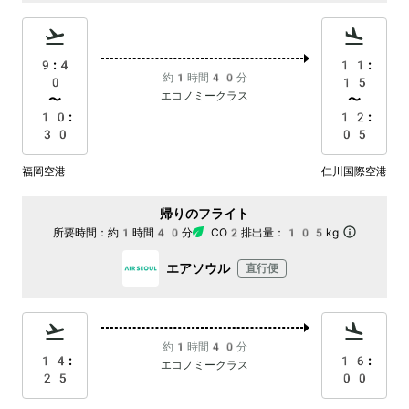
9:4
11:
約1時間40分
0
15
エコノミークラス
〜
〜
10:
12:
30
05
福岡空港
仁川国際空港
帰りのフライト
所要時間：
約1時間40分
CO2排出量：
105kg
エアソウル
直行便
約1時間40分
14:
16:
エコノミークラス
25
00