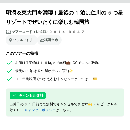
明洞＆東大門を満喫！最後の1泊は仁川の5つ星
リゾートでぜいたくに楽しむ韓国旅
ツアーコード：
N-SEL-0014-8647
ソウル・仁川
福岡空港
このツアーの特徴
お預け手荷物は15kgまで無料💼LCCでコスパ抜群
最後の1泊は5つ星ホテルに宿泊✨
ロッテ免税店でつかえるおトクなクーポンつき 🎫
キャンセル無料
出発日の31日前まで無料でキャンセルできます🙌（*ピーク時を
除く）
キャンセルポリシー
はこちら。