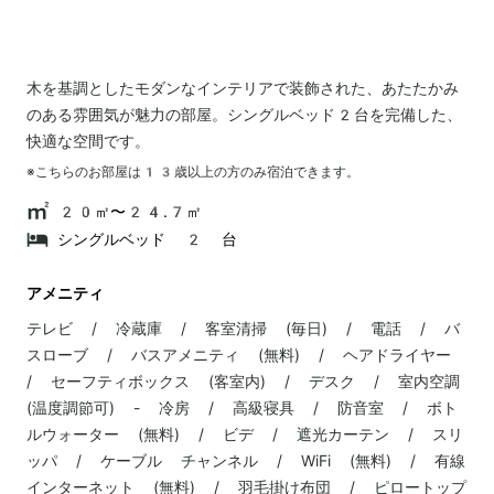
木を基調としたモダンなインテリアで装飾された、あたたかみ
のある雰囲気が魅力の部屋。シングルベッド2台を完備した、
快適な空間です。
※こちらのお部屋は
13
歳以上の方のみ宿泊できます。
20㎡〜24.7㎡
シングルベッド 2 台
アメニティ
テレビ / 冷蔵庫 / 客室清掃 (毎日) / 電話 / バ
スローブ / バスアメニティ (無料) / ヘアドライヤー
/ セーフティボックス (客室内) / デスク / 室内空調
(温度調節可) - 冷房 / 高級寝具 / 防音室 / ボト
ルウォーター (無料) / ビデ / 遮光カーテン / スリ
ッパ / ケーブル チャンネル / WiFi (無料) / 有線
インターネット (無料) / 羽毛掛け布団 / ピロートップ