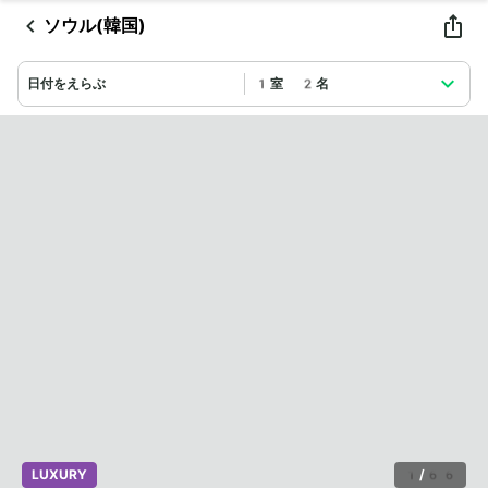
ソウル(韓国)
日付をえらぶ
1室 2名
LUXURY
1
/
66