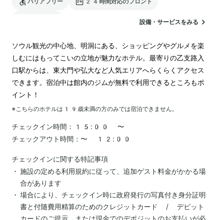
バリアフリー
24時間対応のフロント
ランドリー
設備・サービスをみる
ソウル観光の中心地、明洞にある、ショッピングやグルメを楽
しむにはもってこいの立地が魅力なホテル。最寄りの乙支路入
口駅からは、東大門や弘大など人気エリアへらくらくアクセス
できます。宿泊中は館内のジムが無料で利用できるところもポ
イント！
※こちらのホテルは
19
歳未満の方のみでは宿泊できません。
チェックイン時間：
15:00 〜
チェックアウト時間：
〜 12:00
チェックインに関する特記事項
施設の定める利用規約に従って、追加ゲスト料金がかかる場
合があります
場合により、チェックイン時に政府発行の写真付き身分証明
書と付随費用精算のためのクレジットカード / デビット
カードのご提示、または現金でのデポジットのお支払いが必