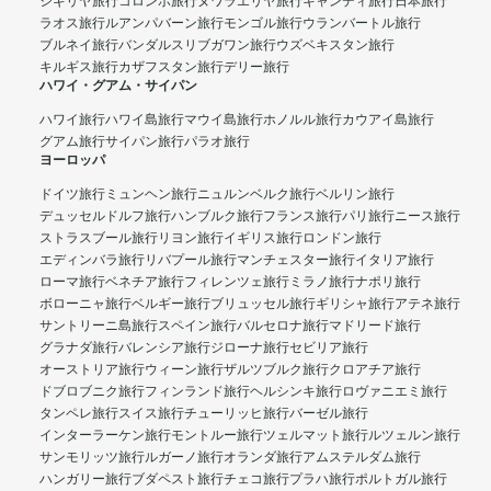
シギリヤ旅行
コロンボ旅行
ヌワラエリヤ旅行
キャンディ旅行
日本旅行
ラオス旅行
ルアンパバーン旅行
モンゴル旅行
ウランバートル旅行
ブルネイ旅行
バンダルスリブガワン旅行
ウズベキスタン旅行
キルギス旅行
カザフスタン旅行
デリー旅行
ハワイ・グアム・サイパン
ハワイ旅行
ハワイ島旅行
マウイ島旅行
ホノルル旅行
カウアイ島旅行
グアム旅行
サイパン旅行
パラオ旅行
ヨーロッパ
ドイツ旅行
ミュンヘン旅行
ニュルンベルク旅行
ベルリン旅行
デュッセルドルフ旅行
ハンブルク旅行
フランス旅行
パリ旅行
ニース旅行
ストラスブール旅行
リヨン旅行
イギリス旅行
ロンドン旅行
エディンバラ旅行
リバプール旅行
マンチェスター旅行
イタリア旅行
ローマ旅行
ベネチア旅行
フィレンツェ旅行
ミラノ旅行
ナポリ旅行
ボローニャ旅行
ベルギー旅行
ブリュッセル旅行
ギリシャ旅行
アテネ旅行
サントリーニ島旅行
スペイン旅行
バルセロナ旅行
マドリード旅行
グラナダ旅行
バレンシア旅行
ジローナ旅行
セビリア旅行
オーストリア旅行
ウィーン旅行
ザルツブルク旅行
クロアチア旅行
ドブロブニク旅行
フィンランド旅行
ヘルシンキ旅行
ロヴァニエミ旅行
タンペレ旅行
スイス旅行
チューリッヒ旅行
バーゼル旅行
インターラーケン旅行
モントルー旅行
ツェルマット旅行
ルツェルン旅行
サンモリッツ旅行
ルガーノ旅行
オランダ旅行
アムステルダム旅行
ハンガリー旅行
ブダペスト旅行
チェコ旅行
プラハ旅行
ポルトガル旅行