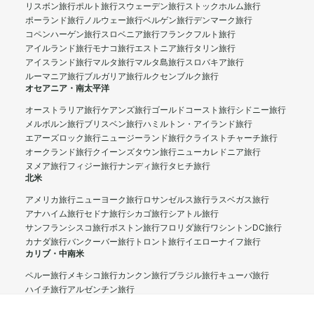
リスボン旅行
ポルト旅行
スウェーデン旅行
ストックホルム旅行
ポーランド旅行
ノルウェー旅行
ベルゲン旅行
デンマーク旅行
コペンハーゲン旅行
スロベニア旅行
フランクフルト旅行
アイルランド旅行
モナコ旅行
エストニア旅行
タリン旅行
アイスランド旅行
マルタ旅行
マルタ島旅行
スロバキア旅行
ルーマニア旅行
ブルガリア旅行
ルクセンブルク旅行
オセアニア・南太平洋
オーストラリア旅行
ケアンズ旅行
ゴールドコースト旅行
シドニー旅行
メルボルン旅行
ブリスベン旅行
ハミルトン・アイランド旅行
エアーズロック旅行
ニュージーランド旅行
クライストチャーチ旅行
オークランド旅行
クイーンズタウン旅行
ニューカレドニア旅行
ヌメア旅行
フィジー旅行
ナンディ旅行
タヒチ旅行
北米
アメリカ旅行
ニューヨーク旅行
ロサンゼルス旅行
ラスベガス旅行
アナハイム旅行
セドナ旅行
シカゴ旅行
シアトル旅行
サンフランシスコ旅行
ボストン旅行
フロリダ旅行
ワシントンDC旅行
カナダ旅行
バンクーバー旅行
トロント旅行
イエローナイフ旅行
カリブ・中南米
ペルー旅行
メキシコ旅行
カンクン旅行
ブラジル旅行
キューバ旅行
ハイチ旅行
アルゼンチン旅行
中東・アフリカ