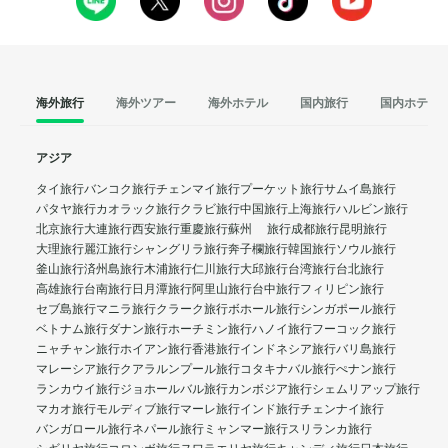
海外旅行
海外ツアー
海外ホテル
国内旅行
国内ホテル
アジア
タイ旅行
バンコク旅行
チェンマイ旅行
プーケット旅行
サムイ島旅行
パタヤ旅行
カオラック旅行
クラビ旅行
中国旅行
上海旅行
ハルビン旅行
北京旅行
大連旅行
西安旅行
重慶旅行
蘇州 旅行
成都旅行
昆明旅行
大理旅行
麗江旅行
シャングリラ旅行
奔子欄旅行
韓国旅行
ソウル旅行
釜山旅行
済州島旅行
木浦旅行
仁川旅行
大邱旅行
台湾旅行
台北旅行
高雄旅行
台南旅行
日月潭旅行
阿里山旅行
台中旅行
フィリピン旅行
セブ島旅行
マニラ旅行
クラーク旅行
ボホール旅行
シンガポール旅行
ベトナム旅行
ダナン旅行
ホーチミン旅行
ハノイ旅行
フーコック旅行
ニャチャン旅行
ホイアン旅行
香港旅行
インドネシア旅行
バリ島旅行
マレーシア旅行
クアラルンプール旅行
コタキナバル旅行
ぺナン旅行
ランカウイ旅行
ジョホールバル旅行
カンボジア旅行
シェムリアップ旅行
マカオ旅行
モルディブ旅行
マーレ旅行
インド旅行
チェンナイ旅行
バンガロール旅行
ネパール旅行
ミャンマー旅行
スリランカ旅行