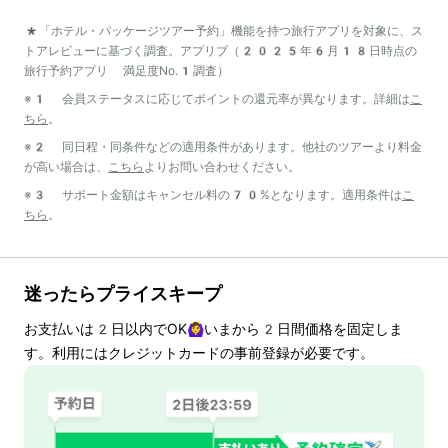
*「ホテル・パッケージツアー予約」機能を持つ旅行アプリを対象に、ス
トアレビューに基づく調査。アプリブ（2025年6月18日時点の
旅行予約アプリ 満足度No.1調査）
※1 会員ステータスに応じてポイントの還元率が異なります。詳細は
こ
ちら
。
※2 同日程・同条件などの適用条件があります。他社のツアーより料金
が高い場合は、
こちら
よりお問い合わせください。
※3 サポート金額はキャンセル料の70%となります。適用条件は
こ
ちら
。
迷ったらプライスキープ
お支払いは
2
日以内でOK🙆‍♀️いまから
2
日間価格を固定しま
す。利用にはクレジットカードの事前登録が必要です。