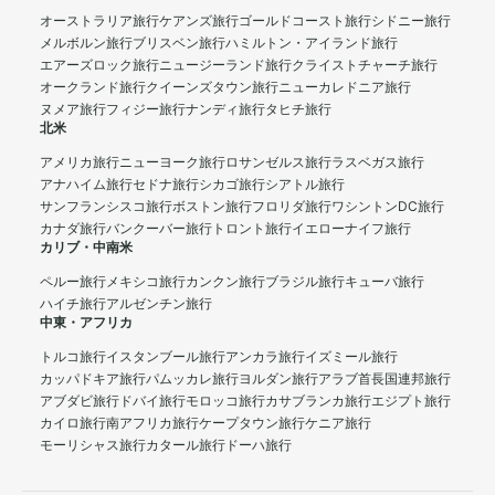
オーストラリア旅行
ケアンズ旅行
ゴールドコースト旅行
シドニー旅行
メルボルン旅行
ブリスベン旅行
ハミルトン・アイランド旅行
エアーズロック旅行
ニュージーランド旅行
クライストチャーチ旅行
オークランド旅行
クイーンズタウン旅行
ニューカレドニア旅行
ヌメア旅行
フィジー旅行
ナンディ旅行
タヒチ旅行
北米
アメリカ旅行
ニューヨーク旅行
ロサンゼルス旅行
ラスベガス旅行
アナハイム旅行
セドナ旅行
シカゴ旅行
シアトル旅行
サンフランシスコ旅行
ボストン旅行
フロリダ旅行
ワシントンDC旅行
カナダ旅行
バンクーバー旅行
トロント旅行
イエローナイフ旅行
カリブ・中南米
ペルー旅行
メキシコ旅行
カンクン旅行
ブラジル旅行
キューバ旅行
ハイチ旅行
アルゼンチン旅行
中東・アフリカ
トルコ旅行
イスタンブール旅行
アンカラ旅行
イズミール旅行
カッパドキア旅行
パムッカレ旅行
ヨルダン旅行
アラブ首長国連邦旅行
アブダビ旅行
ドバイ旅行
モロッコ旅行
カサブランカ旅行
エジプト旅行
カイロ旅行
南アフリカ旅行
ケープタウン旅行
ケニア旅行
モーリシャス旅行
カタール旅行
ドーハ旅行