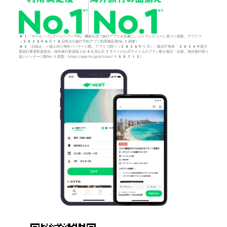
*1「ホテル・パッケージツアー予約」機能を持つ旅行アプリを対象に、ストアレビューに基づく調査。アプリブ
（2025年6月18日時点の旅行予約アプリ利用満足度No.1調査）
*2「品揃え」＝個人向け海外パッケージ数。アプリブ調べ（2026年1月）。観光庁発表「2024年度主
要旅行業者取扱状況」海外旅行取扱額上位4社含む計7サイトの公式サイト上のプラン数を集計・比較。海外旅行取り
扱いパッケージ数No.1調査：https://app-liv.jp/articles/155712/