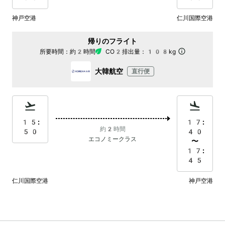
神戸空港
仁川国際空港
帰りのフライト
所要時間：
約2時間
CO2排出量：
108kg
大韓航空
直行便
15:
17:
約2時間
50
40
エコノミークラス
〜
17:
45
仁川国際空港
神戸空港