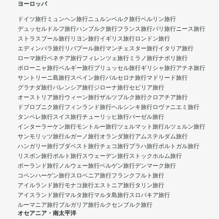
ヨーロッパ
ドイツ旅行
ミュンヘン旅行
ニュルンベルク旅行
ベルリン旅行
デュッセルドルフ旅行
ハンブルク旅行
フランス旅行
パリ旅行
ニース旅行
ストラスブール旅行
リヨン旅行
イギリス旅行
ロンドン旅行
エディンバラ旅行
リバプール旅行
マンチェスター旅行
イタリア旅行
ローマ旅行
ベネチア旅行
フィレンツェ旅行
ミラノ旅行
ナポリ旅行
ボローニャ旅行
ベルギー旅行
ブリュッセル旅行
ギリシャ旅行
アテネ旅行
サントリーニ島旅行
スペイン旅行
バルセロナ旅行
マドリード旅行
グラナダ旅行
バレンシア旅行
ジローナ旅行
セビリア旅行
オーストリア旅行
ウィーン旅行
ザルツブルク旅行
クロアチア旅行
ドブロブニク旅行
フィンランド旅行
ヘルシンキ旅行
ロヴァニエミ旅行
タンペレ旅行
スイス旅行
チューリッヒ旅行
バーゼル旅行
インターラーケン旅行
モントルー旅行
ツェルマット旅行
ルツェルン旅行
サンモリッツ旅行
ルガーノ旅行
オランダ旅行
アムステルダム旅行
ハンガリー旅行
ブダペスト旅行
チェコ旅行
プラハ旅行
ポルトガル旅行
リスボン旅行
ポルト旅行
スウェーデン旅行
ストックホルム旅行
ポーランド旅行
ノルウェー旅行
ベルゲン旅行
デンマーク旅行
コペンハーゲン旅行
スロベニア旅行
フランクフルト旅行
アイルランド旅行
モナコ旅行
エストニア旅行
タリン旅行
アイスランド旅行
マルタ旅行
マルタ島旅行
スロバキア旅行
ルーマニア旅行
ブルガリア旅行
ルクセンブルク旅行
オセアニア・南太平洋