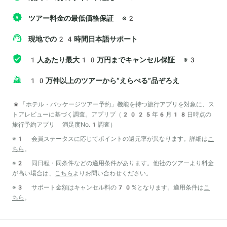
ツアー料金の最低価格保証
※2
現地での24時間日本語サポート
1人あたり最大10万円までキャンセル保証
※3
10万件以上のツアーから“えらべる”品ぞろえ
*「ホテル・パッケージツアー予約」機能を持つ旅行アプリを対象に、ス
トアレビューに基づく調査。アプリブ（2025年6月18日時点の
旅行予約アプリ 満足度No.1調査）
※1 会員ステータスに応じてポイントの還元率が異なります。詳細は
こ
ちら
。
※2 同日程・同条件などの適用条件があります。他社のツアーより料金
が高い場合は、
こちら
よりお問い合わせください。
※3 サポート金額はキャンセル料の70%となります。適用条件は
こ
ちら
。