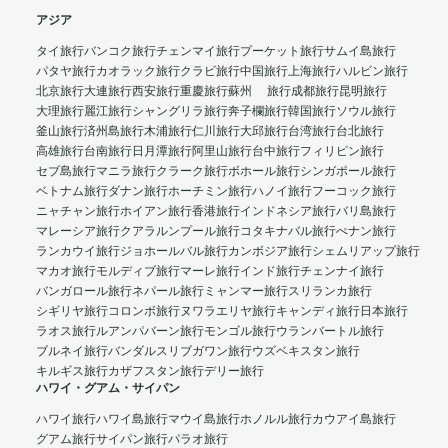
アジア
タイ旅行
バンコク旅行
チェンマイ旅行
プーケット旅行
サムイ島旅行
パタヤ旅行
カオラック旅行
クラビ旅行
中国旅行
上海旅行
ハルビン旅行
北京旅行
大連旅行
西安旅行
重慶旅行
蘇州 旅行
成都旅行
昆明旅行
大理旅行
麗江旅行
シャングリラ旅行
奔子欄旅行
韓国旅行
ソウル旅行
釜山旅行
済州島旅行
木浦旅行
仁川旅行
大邱旅行
台湾旅行
台北旅行
高雄旅行
台南旅行
日月潭旅行
阿里山旅行
台中旅行
フィリピン旅行
セブ島旅行
マニラ旅行
クラーク旅行
ボホール旅行
シンガポール旅行
ベトナム旅行
ダナン旅行
ホーチミン旅行
ハノイ旅行
フーコック旅行
ニャチャン旅行
ホイアン旅行
香港旅行
インドネシア旅行
バリ島旅行
マレーシア旅行
クアラルンプール旅行
コタキナバル旅行
ぺナン旅行
ランカウイ旅行
ジョホールバル旅行
カンボジア旅行
シェムリアップ旅行
マカオ旅行
モルディブ旅行
マーレ旅行
インド旅行
チェンナイ旅行
バンガロール旅行
ネパール旅行
ミャンマー旅行
スリランカ旅行
シギリヤ旅行
コロンボ旅行
ヌワラエリヤ旅行
キャンディ旅行
日本旅行
ラオス旅行
ルアンパバーン旅行
モンゴル旅行
ウランバートル旅行
ブルネイ旅行
バンダルスリブガワン旅行
ウズベキスタン旅行
キルギス旅行
カザフスタン旅行
デリー旅行
ハワイ・グアム・サイパン
ハワイ旅行
ハワイ島旅行
マウイ島旅行
ホノルル旅行
カウアイ島旅行
グアム旅行
サイパン旅行
パラオ旅行