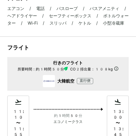
エアコン / 電話 / バスローブ / バスアメニティ /
ヘアドライヤー / セーフティーボックス / ボトルウォー
ター / Wi-Fi / スリッパ / ケトル / 小型冷蔵庫
フライト
行きのフライト
所要時間：
約1時間50分
CO2排出量：
108kg
大韓航空
直行便
11:
13:
約1時間50分
10
00
エコノミークラス
〜
〜
11:
13:
55
45